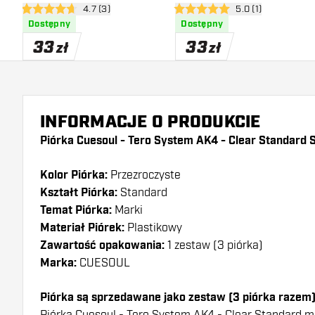
otwórz panel recenzji
4.7 (3)
otwórz panel recen
5.0 (1)
Standard
4.7 gwiazdki oceny
5 gwiazdki oceny
Dostępny
Dostępny
33
33
zł
zł
INFORMACJE O PRODUKCIE
Piórka Cuesoul - Tero System AK4 - Clear Standard 
Kolor Piórka:
Przezroczyste
Kształt Piórka:
Standard
Temat Piórka:
Marki
Materiał Piórek:
Plastikowy
Zawartość opakowania:
1 zestaw (3 piórka)
Marka:
CUESOUL
Piórka są sprzedawane jako zestaw (3 piórka razem
Piórka Cuesoul - Tero System AK4 - Clear Standard maja