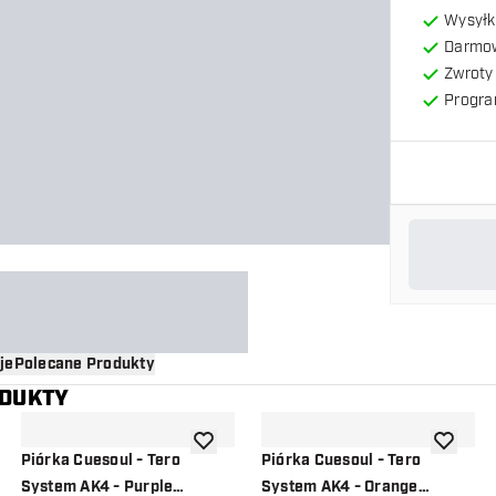
Wysyłk
Darmow
Zwroty 
Progra
je
Polecane Produkty
ODUKTY
o listy życzeń
dodaj do listy życzeń
dodaj do 
Piórka Cuesoul - Tero
Piórka Cuesoul - Tero
System AK4 - Purple
System AK4 - Orange