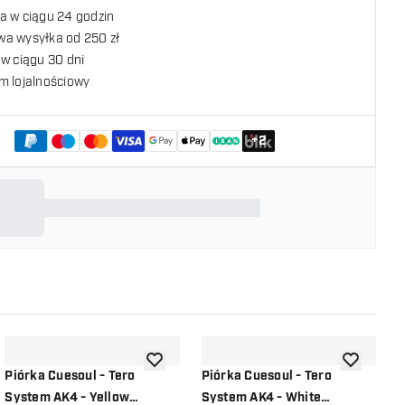
a w ciągu 24 godzin
a wysyłka od 250 zł
w ciągu 30 dni
m lojalnościowy
+
2
listy życzeń
dodaj do listy życzeń
dodaj do li
Piórka Cuesoul - Tero
Piórka Cuesoul - Tero
P
System AK4 - Yellow
System AK4 - White
S