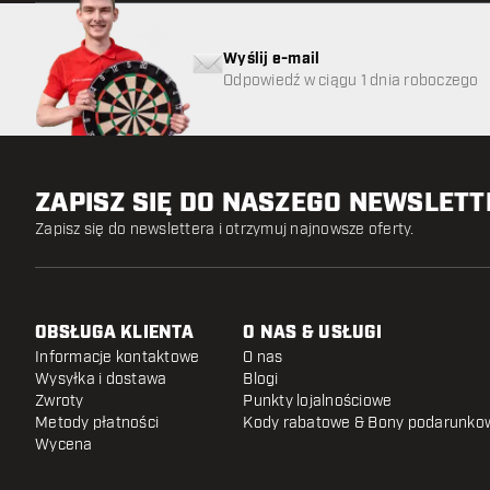
Wyślij e-mail
Odpowiedź w ciągu 1 dnia roboczego
ZAPISZ SIĘ DO NASZEGO NEWSLET
Zapisz się do newslettera i otrzymuj najnowsze oferty.
OBSŁUGA KLIENTA
O NAS & USŁUGI
Informacje kontaktowe
O nas
Wysyłka i dostawa
Blogi
Zwroty
Punkty lojalnościowe
Metody płatności
Kody rabatowe & Bony podarunko
Wycena