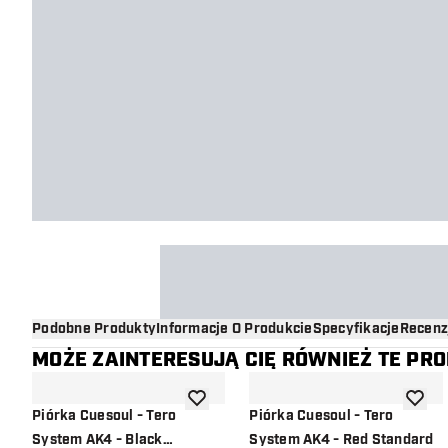
Podobne Produkty
Informacje O Produkcie
Specyfikacje
Recenz
MOŻE ZAINTERESUJĄ CIĘ RÓWNIEŻ TE PR
dodaj do listy życzeń
dodaj d
Piórka Cuesoul - Tero
Piórka Cuesoul - Tero
System AK4 - Black
System AK4 - Red Standard