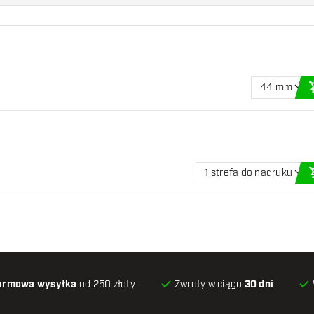
44 mm
1 strefa do nadruku
armowa wysyłka
od 250 złoty
Zwroty w ciągu
30 dni