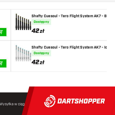
Shafty Cuesoul - Tero Flight System AK7 - Black
Dostępny
42
zł
DODAJ DO KOSZYKA
Shafty Cuesoul - Tero Flight System AK7 - Ice Cl
Dostępny
42
zł
DODAJ DO KOSZYKA
Wysyłka w ciągu 24 godzin
Darmowa wysyłka
od 250 złoty