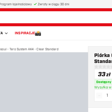
Program lojalnościowy
Zwroty w ciągu 30 dni
TA
INSPIRACJE
esoul - Tero System AK4 - Clear Standard
Piórka
Standa
0 gwiazdki
33
zł
Dostępny
Wysyłka w 
-
Zmniejs