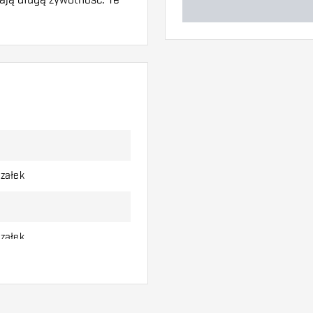
w. Mogą one zostać
aby dowiedzieć się,
rzałek
rzałek