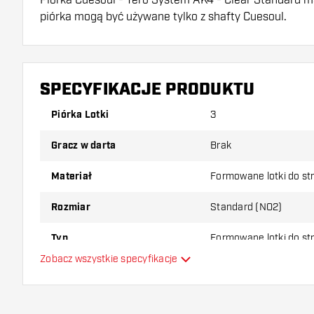
piórka mogą być używane tylko z shafty Cuesoul.
Dartshopper tip!
Upewnij się, że masz pod ręką dużo piórek i shaftó
SPECYFIKACJE PRODUKTU
uszkodzone lub złamane w wyniku użytkowania.
Piórka Lotki
3
Wypróbuj inny kształt, materiał lub grubość piórek, 
Gracz w darta
Brak
który wariant najbardziej Ci odpowiada!
Materiał
Formowane lotki do st
Rozmiar
Standard (NO2)
Typ
Formowane lotki do st
Zobacz wszystkie specyfikacje
Elastyczność
Główny kolor