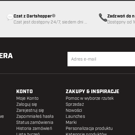
Czat z Dartshopper
Zadzwoń do n
Obsługa klienta niedostępna
Czat jest dostępny 24/7, siedem dni w
89
Dostępny od 1
tygodniu
TERA
KONTO
ZAKUPY & INSPIRACJE
Moje Konto
Pomoc w wyborze rzutek
Zaloguj się
Sprzedaż
Zarejestruj się
Nowości
we
Zapomniałeś hasła
Launches
Status zamówienia
Marki
Historia zamówień
Personalizacja produktu
Lista życzeń
Kategorie produktów