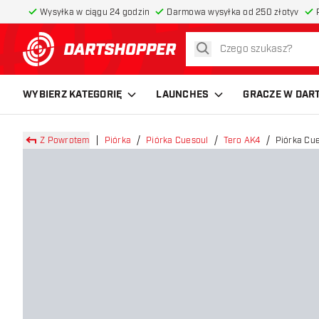
Wysyłka w ciągu 24 godzin
Darmowa wysyłka od 250 złotyv
szukaj
powrót do strony głównej
WYBIERZ KATEGORIĘ
LAUNCHES
GRACZE W DAR
Z Powrotem
Piórka
Piórka Cuesoul
Tero AK4
Piórka Cu