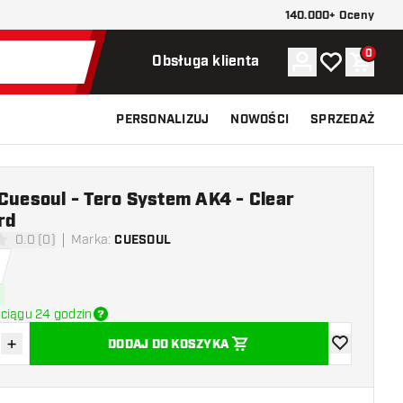
140.000+ Oceny
0
Konto
Moja lista ży
Koszy
Obsługa klienta
PERSONALIZUJ
NOWOŚCI
SPRZEDAŻ
 Cuesoul - Tero System AK4 - Clear
rd
0.0 (0)
Marka
:
CUESOUL
 oceny
ciągu 24 godzin
+
DODAJ DO KOSZYKA
z ilość
Zwiększ ilość
dodaj do list