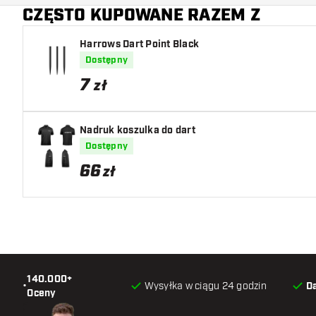
CZĘSTO KUPOWANE RAZEM Z
Harrows Dart Point Black
Dostępny
7
zł
Nadruk koszulka do dart
Dostępny
66
zł
140.000+
•
Wysyłka w ciągu 24 godzin
D
Oceny