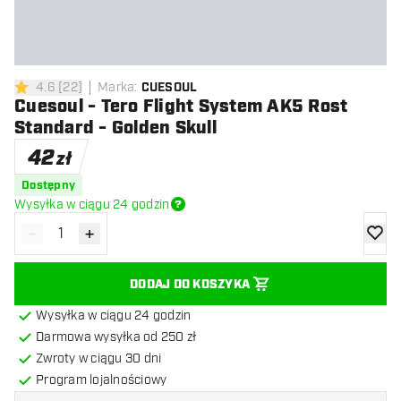
4.6
[
22
]
Marka
:
CUESOUL
4.6 gwiazdki oceny
Cuesoul - Tero Flight System AK5 Rost
Standard - Golden Skull
42
zł
Dostępny
Wysyłka w ciągu 24 godzin
-
+
Zmniejsz ilość
Zwiększ ilość
dodaj 
DODAJ DO KOSZYKA
Wysyłka w ciągu 24 godzin
Darmowa wysyłka od 250 zł
Zwroty w ciągu 30 dni
Program lojalnościowy