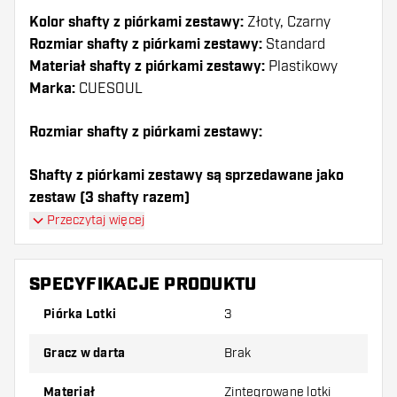
Kolor shafty z piórkami zestawy:
Złoty, Czarny
Rozmiar shafty z piórkami zestawy:
Standard
Materiał shafty z piórkami zestawy:
Plastikowy
Marka:
CUESOUL
Rozmiar shafty z piórkami zestawy:
Shafty z piórkami zestawy są sprzedawane jako
zestaw (3 shafty razem)
Przeczytaj więcej
Dartshopper tip!
Upewnij się, że masz pod ręką dużo piórek i
SPECYFIKACJE PRODUKTU
shaftów. Mogą one zostać uszkodzone lub
Piórka Lotki
3
złamane w wyniku użytkowania.
Gracz w darta
Brak
Wypróbuj inny kształt, materiał lub grubość
piórek, aby dowiedzieć się, który wariant
Materiał
Zintegrowane lotki