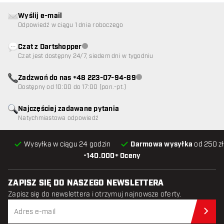
Wyślij e-mail
Odpowiedź w ciągu 1 dnia roboczego
Czat z Dartshopper
Obsługa klienta niedostępna
Czat jest dostępny 24/7, siedem dni w tygodniu
Zadzwoń do nas +48 223-07-94-89
Obsługa klienta niedostępna
Dostępny od 10:00 do 17:00 (pon.-pt.)
Najczęściej zadawane pytania
Natychmiastowa odpowiedź
Wysyłka w ciągu 24 godzin
Darmowa wysyłka
od 250 zł
•
140.000+ Oceny
ZAPISZ SIĘ DO NASZEGO NEWSLETTERA
Zapisz się do newslettera i otrzymuj najnowsze oferty.
Zap