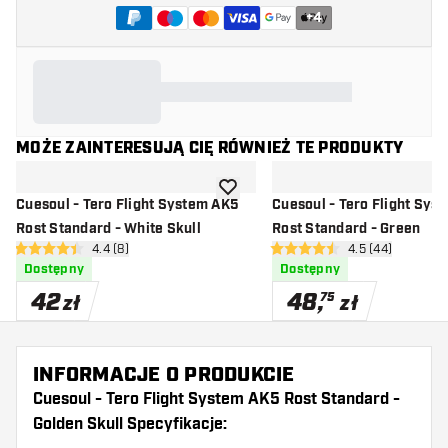
+
4
MOŻE ZAINTERESUJĄ CIĘ RÓWNIEŻ TE PRODUKTY
dodaj do listy życzeń
Cuesoul - Tero Flight System AK5
Cuesoul - Tero Flight Sys
Rost Standard - White Skull
Rost Standard - Green
otwórz panel recenzji
4.4 (8)
otwórz panel rec
4.5 (44)
4.4 gwiazdki oceny
4.5 gwiazdki oceny
Dostępny
Dostępny
42
48
,
75
zł
zł
INFORMACJE O PRODUKCIE
Cuesoul - Tero Flight System AK5 Rost Standard -
Golden Skull Specyfikacje: