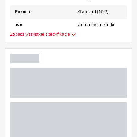
najbardziej Ci odpowiada!
Rozmiar
Standard (NO2)
Typ
Zintegrowane lotki
Zobacz wszystkie specyfikacje
Elastyczność
Dodatkowe kolory
Główny kolor