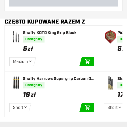
CZĘSTO KUPOWANE RAZEM Z
Shafty KOTO King Grip Black
Piór
Dostępny
Dos
5
5
zł
z
Medium
DODAJ DO KOSZYK
Shafty Harrows Supergrip Carbon Go
Shaft
ld
Dostępny
Dos
18
17
zł
Short
Short
DODAJ DO KOSZYK