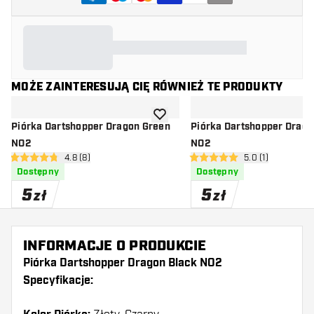
MOŻE ZAINTERESUJĄ CIĘ RÓWNIEŻ TE PRODUKTY
dodaj do listy życzeń
Piórka Dartshopper Dragon Green
Piórka Dartshopper Drago
NO2
NO2
otwórz panel recenzji
4.8 (8)
otwórz panel rec
5.0 (1)
4.8 gwiazdki oceny
5 gwiazdki oceny
Dostępny
Dostępny
5
5
zł
zł
INFORMACJE O PRODUKCIE
Piórka Dartshopper Dragon Black NO2
Specyfikacje: