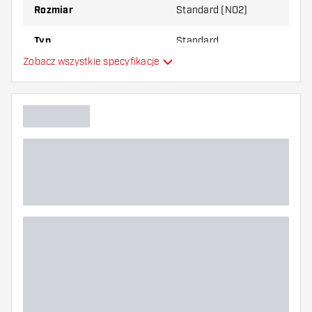
Rozmiar
Standard (NO2)
Typ
Standard
Zobacz wszystkie specyfikacje
Elastyczność
Dodatkowe kolory
Główny kolor