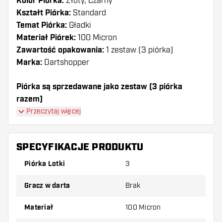
Kolor Piórka:
Złoty, Czarny
Kształt Piórka:
Standard
Temat Piórka:
Gładki
Materiał Piórek:
100 Micron
Zawartość opakowania:
1 zestaw (3 piórka)
Marka:
Dartshopper
Piórka są sprzedawane jako zestaw (3 piórka
razem)
Przeczytaj więcej
Dartshopper tip!
Upewnij się, że masz pod ręką dużo piórek i
SPECYFIKACJE PRODUKTU
shaftów. Mogą one zostać uszkodzone lub
Piórka Lotki
3
złamane w wyniku użytkowania.
Gracz w darta
Brak
Wypróbuj inny kształt, materiał lub grubość
piórek, aby dowiedzieć się, który wariant
Materiał
100 Micron
najbardziej Ci odpowiada!