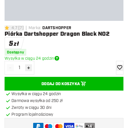
4.7
[
7
]
Marka
:
DARTSHOPPER
4.7 gwiazdki oceny
Piórka Dartshopper Dragon Black NO2
5
zł
Dostępny
Wysyłka w ciągu 24 godzin
-
+
Zmniejsz ilość
Zwiększ ilość
dodaj 
DODAJ DO KOSZYKA
Wysyłka w ciągu 24 godzin
Darmowa wysyłka od 250 zł
Zwroty w ciągu 30 dni
Program lojalnościowy
+
4