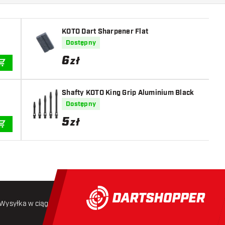
KOTO Dart Sharpener Flat
Dostępny
6
zł
DODAJ DO KOSZYKA
Shafty KOTO King Grip Aluminium Black
Dostępny
5
zł
DODAJ DO KOSZYKA
Wysyłka w ciągu 24 godzin
Darmowa wysyłka
od 250 złoty