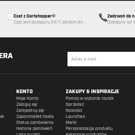
Czat z Dartshopper
Zadzwoń do n
Obsługa klienta niedostępna
Czat jest dostępny 24/7, siedem dni w
89
Dostępny od 1
tygodniu
TERA
KONTO
ZAKUPY & INSPIRACJE
Moje Konto
Pomoc w wyborze rzutek
Zaloguj się
Sprzedaż
Zarejestruj się
Nowości
we
Zapomniałeś hasła
Launches
Status zamówienia
Marki
Historia zamówień
Personalizacja produktu
Lista życzeń
Kategorie produktów