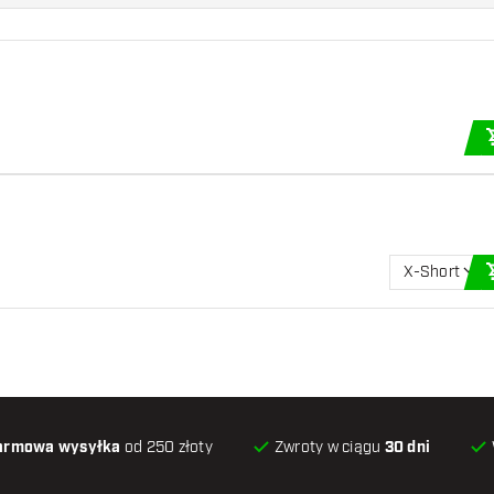
X-Short
armowa wysyłka
od 250 złoty
Zwroty w ciągu
30 dni