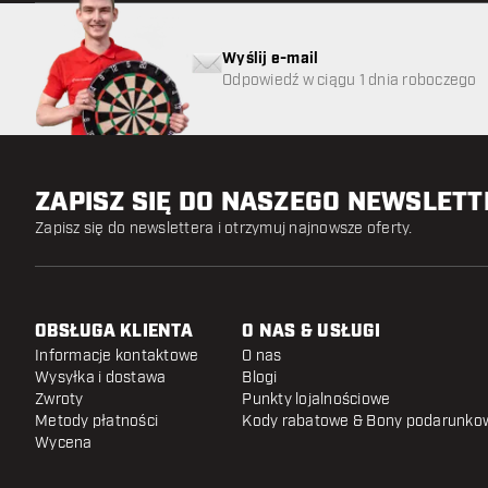
Wyślij e-mail
Odpowiedź w ciągu 1 dnia roboczego
ZAPISZ SIĘ DO NASZEGO NEWSLET
Zapisz się do newslettera i otrzymuj najnowsze oferty.
OBSŁUGA KLIENTA
O NAS & USŁUGI
Informacje kontaktowe
O nas
Wysyłka i dostawa
Blogi
Zwroty
Punkty lojalnościowe
Metody płatności
Kody rabatowe & Bony podarunko
Wycena