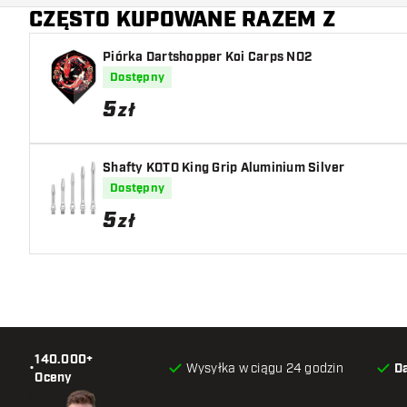
CZĘSTO KUPOWANE RAZEM Z
Piórka Dartshopper Koi Carps NO2
Dostępny
5
zł
Shafty KOTO King Grip Aluminium Silver
Dostępny
5
zł
140.000+
•
Wysyłka w ciągu 24 godzin
D
Oceny