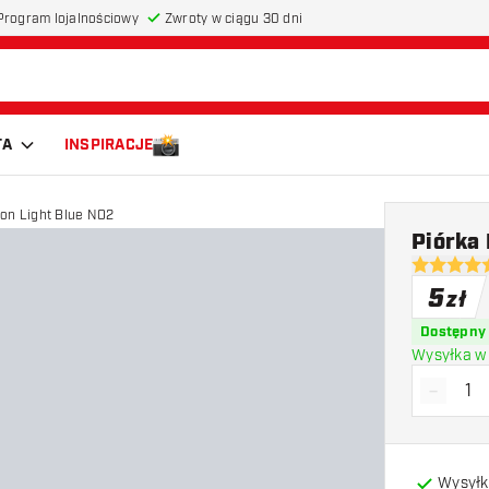
Program lojalnościowy
Zwroty w ciągu 30 dni
TA
INSPIRACJE
on Light Blue NO2
Piórka
4.7 gwiazd
5
zł
Dostępny
Wysyłka w 
-
Zmniejs
Wysyłk