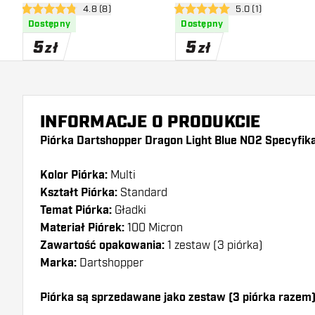
otwórz panel recenzji
4.8 (8)
otwórz panel recen
5.0 (1)
4.8 gwiazdki oceny
5 gwiazdki oceny
Dostępny
Dostępny
5
5
zł
zł
INFORMACJE O PRODUKCIE
Piórka Dartshopper Dragon Light Blue NO2 Specyfika
Kolor Piórka:
Multi
Kształt Piórka:
Standard
Temat Piórka:
Gładki
Materiał Piórek:
100 Micron
Zawartość opakowania:
1 zestaw (3 piórka)
Marka:
Dartshopper
Piórka są sprzedawane jako zestaw (3 piórka razem