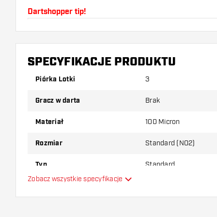
Dartshopper tip!
Upewnij się, że masz pod ręką dużo piórek i shaftó
uszkodzone lub złamane w wyniku użytkowania.
SPECYFIKACJE PRODUKTU
Wypróbuj inny kształt, materiał lub grubość piórek, 
Piórka Lotki
3
który wariant najbardziej Ci odpowiada!
Gracz w darta
Brak
Materiał
100 Micron
Rozmiar
Standard (NO2)
Typ
Standard
Zobacz wszystkie specyfikacje
Elastyczność
Główny kolor