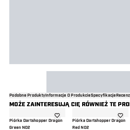
Podobne Produkty
Informacje O Produkcie
Specyfikacje
Recenz
MOŻE ZAINTERESUJĄ CIĘ RÓWNIEŻ TE PR
dodaj do listy życzeń
dodaj d
Piórka Dartshopper Dragon
Piórka Dartshopper Dragon
Green NO2
Red NO2