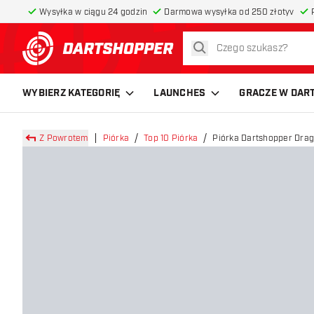
Wysyłka w ciągu 24 godzin
Darmowa wysyłka od 250 złotyv
szukaj
powrót do strony głównej
WYBIERZ KATEGORIĘ
LAUNCHES
GRACZE W DAR
Z Powrotem
Piórka
Top 10 Piórka
Piórka Dartshopper Drag