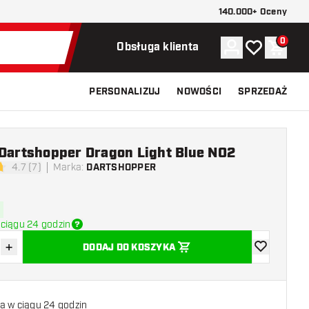
140.000+ Oceny
0
Konto
Moja lista ży
Koszy
Obsługa klienta
PERSONALIZUJ
NOWOŚCI
SPRZEDAŻ
 Dartshopper Dragon Light Blue NO2
4.7 (7)
Marka
:
DARTSHOPPER
ki oceny
ciągu 24 godzin
+
DODAJ DO KOSZYKA
z ilość
Zwiększ ilość
dodaj do list
a w ciągu 24 godzin