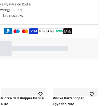
a wysyłka od 250 zł
w ciągu 30 dni
m lojalnościowy
+
2
listy życzeń
dodaj do listy życzeń
dodaj do li
Piórka Dartshopper Gorilla
Piórka Dartshopper
P
NO2
Egyptian NO2