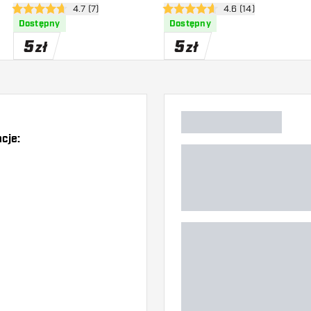
zji
otwórz panel recenzji
4.7 (7)
otwórz panel recenzj
4.6 (14)
4.7 gwiazdki oceny
4.6 gwiazdki oceny
Dostępny
Dostępny
5
5
zł
zł
cje:
)