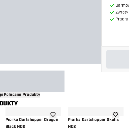
Darmow
Zwroty 
Progra
je
Polecane Produkty
ODUKTY
o listy życzeń
dodaj do listy życzeń
dodaj do 
Piórka Dartshopper Dragon
Piórka Dartshopper Skulls
Black NO2
NO2