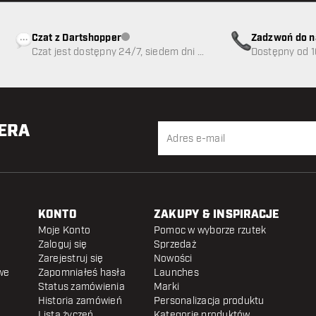
Czat z Dartshopper
Zadzwoń do n
Obsługa klienta niedostępna
Czat jest dostępny 24/7, siedem dni w
89
Dostępny od 1
tygodniu
TERA
KONTO
ZAKUPY & INSPIRACJE
Moje Konto
Pomoc w wyborze rzutek
Zaloguj się
Sprzedaż
Zarejestruj się
Nowości
we
Zapomniałeś hasła
Launches
Status zamówienia
Marki
Historia zamówień
Personalizacja produktu
Lista życzeń
Kategorie produktów