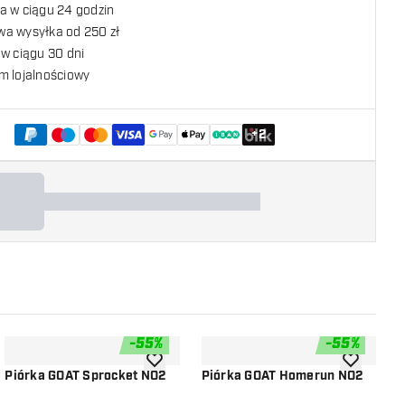
a w ciągu 24 godzin
a wysyłka od 250 zł
w ciągu 30 dni
m lojalnościowy
+
2
-
55
%
-
55
%
listy życzeń
dodaj do listy życzeń
dodaj do li
Piórka GOAT Sprocket NO2
Piórka GOAT Homerun NO2
P