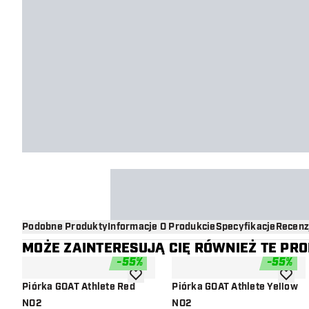
Podobne Produkty
Informacje O Produkcie
Specyfikacje
Recenz
MOŻE ZAINTERESUJĄ CIĘ RÓWNIEŻ TE PR
-
55
%
-
55
%
dodaj do listy życzeń
dodaj d
Piórka GOAT Athlete Red
Piórka GOAT Athlete Yellow
NO2
NO2