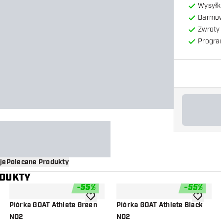
Wysyłk
Darmow
Zwroty 
Progra
je
Polecane Produkty
ODUKTY
-
55
%
-
55
%
o listy życzeń
dodaj do listy życzeń
dodaj do 
Piórka GOAT Athlete Green
Piórka GOAT Athlete Black
NO2
NO2