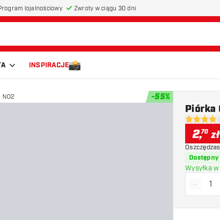
Program lojalnościowy
Zwroty w ciągu 30 dni
TA
INSPIRACJE
-
55
%
e NO2
Piórka
4 gwiazdki
2
,
70
zł
Oszczędzas
Dostępny
Wysyłka w 
-
Zmniejs