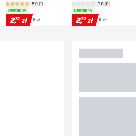
zji
otwórz panel recenzji
5.0 (1)
otwórz panel recenzj
0.0 (0)
5 gwiazdki oceny
0 gwiazdki oceny
Dostępny
Dostępny
2
,
2
,
70
70
zł
zł
6 zł
6 zł
)