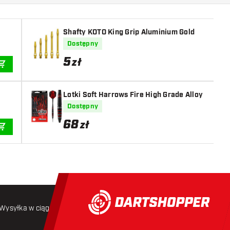
Shafty KOTO King Grip Aluminium Gold
Dostępny
5
zł
DODAJ DO KOSZYKA
Lotki Soft Harrows Fire High Grade Alloy
Dostępny
68
zł
DODAJ DO KOSZYKA
Wysyłka w ciągu 24 godzin
Darmowa wysyłka
od 250 złoty