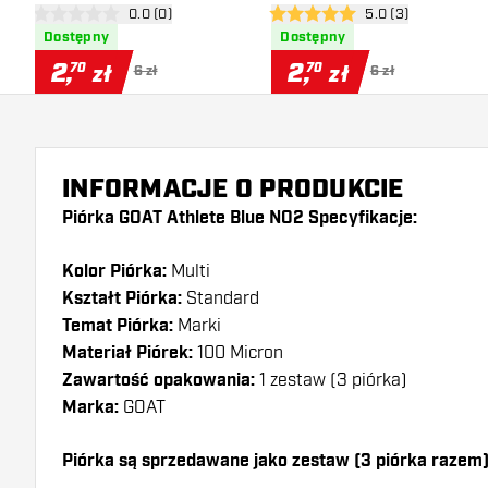
otwórz panel recenzji
0.0 (0)
otwórz panel recen
5.0 (3)
0 gwiazdki oceny
5 gwiazdki oceny
Dostępny
Dostępny
2
,
2
,
70
70
zł
zł
6 zł
6 zł
INFORMACJE O PRODUKCIE
Piórka GOAT Athlete Blue NO2 Specyfikacje:
Kolor Piórka:
Multi
Kształt Piórka:
Standard
Temat Piórka:
Marki
Materiał Piórek:
100 Micron
Zawartość opakowania:
1 zestaw (3 piórka)
Marka:
GOAT
Piórka są sprzedawane jako zestaw (3 piórka razem