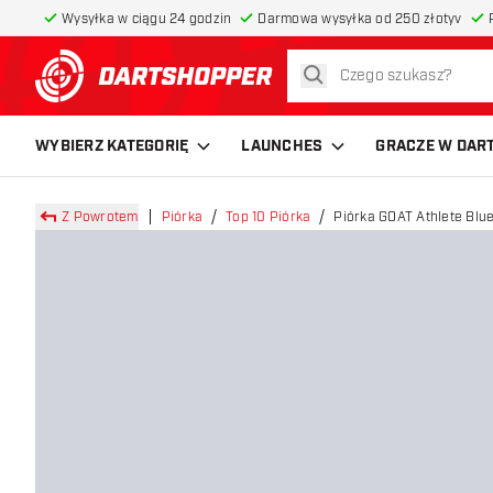
Wysyłka w ciągu 24 godzin
Darmowa wysyłka od 250 złotyv
szukaj
powrót do strony głównej
WYBIERZ KATEGORIĘ
LAUNCHES
GRACZE W DAR
Z Powrotem
Piórka
Top 10 Piórka
Piórka GOAT Athlete Blu