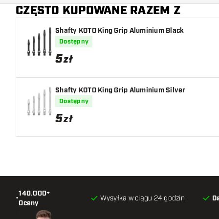
CZĘSTO KUPOWANE RAZEM Z
Główny kolor
Shafty KOTO King Grip Aluminium Black
Dostępny
5
zł
Shafty KOTO King Grip Aluminium Silver
Dostępny
5
zł
140.000+
•
Wysyłka w ciągu 24 godzin
D
Oceny