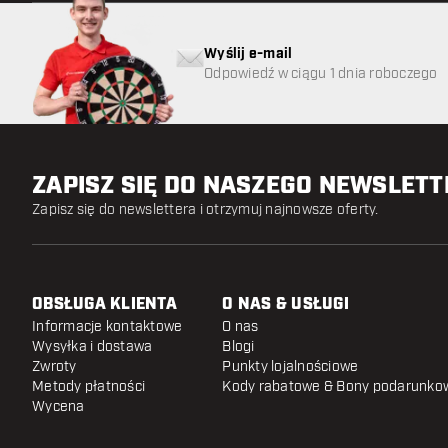
Wyślij e-mail
Odpowiedź w ciągu 1 dnia roboczego
ZAPISZ SIĘ DO NASZEGO NEWSLET
Zapisz się do newslettera i otrzymuj najnowsze oferty.
OBSŁUGA KLIENTA
O NAS & USŁUGI
Informacje kontaktowe
O nas
Wysyłka i dostawa
Blogi
Zwroty
Punkty lojalnościowe
Metody płatności
Kody rabatowe & Bony podarunko
Wycena