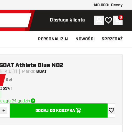
140.000+ Oceny
0
Konto
Moja lista ży
Koszy
Obsługa klienta
PERSONALIZUJ
NOWOŚCI
SPRZEDAŻ
 GOAT Athlete Blue NO2
4.0 (1)
Marka
:
GOAT
 oceny
6 zł
z
55%
!
ciągu 24 godzin
+
DODAJ DO KOSZYKA
z ilość
Zwiększ ilość
dodaj do list