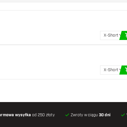
X-Short
X-Short
armowa wysyłka
od 250 złoty
Zwroty w ciągu
30 dni