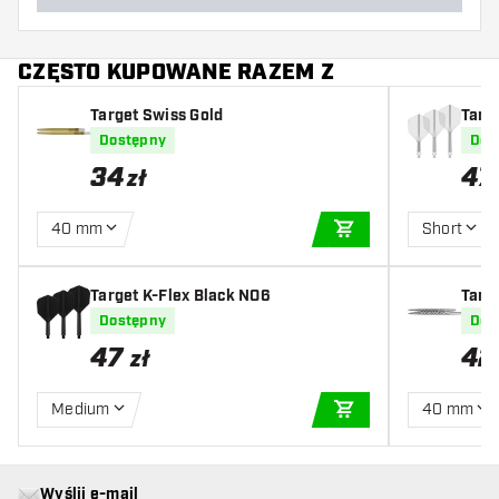
CZĘSTO KUPOWANE RAZEM Z
Target Swiss Gold
Targ
Dostępny
Dos
34
47
zł
40 mm
Short
DODAJ DO KOSZYK
Target K-Flex Black NO6
Targ
Dostępny
Dos
47
42
zł
Medium
40 mm
DODAJ DO KOSZYK
Wyślij e-mail