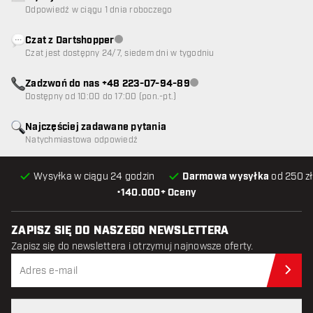
Odpowiedź w ciągu 1 dnia roboczego
Czat z Dartshopper
Obsługa klienta niedostępna
Czat jest dostępny 24/7, siedem dni w tygodniu
Zadzwoń do nas +48 223-07-94-89
Obsługa klienta niedostępna
Dostępny od 10:00 do 17:00 (pon.-pt.)
Najczęściej zadawane pytania
Natychmiastowa odpowiedź
Wysyłka w ciągu 24 godzin
Darmowa wysyłka
od 250 zł
•
140.000+ Oceny
ZAPISZ SIĘ DO NASZEGO NEWSLETTERA
Zapisz się do newslettera i otrzymuj najnowsze oferty.
Zap