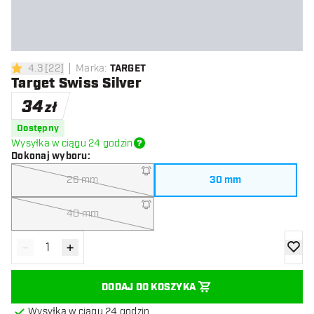
4.3
[
22
]
Marka
:
TARGET
4.3 gwiazdki oceny
Target Swiss Silver
34
zł
Dostępny
Wysyłka w ciągu 24 godzin
Dokonaj wyboru
:
26 mm
30 mm
40 mm
-
+
Zmniejsz ilość
Zwiększ ilość
dodaj 
DODAJ DO KOSZYKA
Wysyłka w ciągu 24 godzin