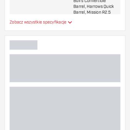
Bull's Convertible
Barrel, Harrows Quick
Barrel, Mission R2.5
Odpowiednie dla
Rapid Barrel, Shot
Zobacz wszystkie specyfikacje
Turbo Barrel, Target
Swiss Barrel, Winmau
Switch Barrel
Forma grota
Straight Point
Strefa uchwytu grota
Główny kolor
Długość grota