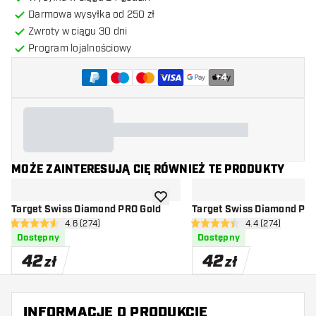
Darmowa wysyłka od 250 zł
Zwroty w ciągu 30 dni
Program lojalnościowy
+
4
MOŻE ZAINTERESUJĄ CIĘ RÓWNIEŻ TE PRODUKTY
dodaj do listy życzeń
Target Swiss Diamond PRO Gold
Target Swiss Diamond PRO
otwórz panel recenzji
4.6 (274)
otwórz panel re
4.4 (274)
4.6 gwiazdki oceny
4.4 gwiazdki oceny
Dostępny
Dostępny
42
42
zł
zł
INFORMACJE O PRODUKCIE