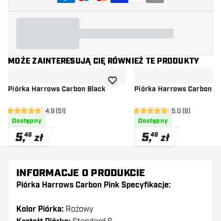
MOŻE ZAINTERESUJĄ CIĘ RÓWNIEŻ TE PRODUKTY
dodaj do listy życzeń
Piórka Harrows Carbon Black
Piórka Harrows Carbon Si
otwórz panel recenzji
4.9 (51)
otwórz panel rec
5.0 (8)
4.9 gwiazdki oceny
5 gwiazdki oceny
Dostępny
Dostępny
5
,
5
,
46
46
zł
zł
INFORMACJE O PRODUKCIE
Piórka Harrows Carbon Pink Specyfikacje:
Kolor Piórka:
Rożowy