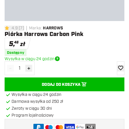
4.9
[
7
]
Marka
:
HARROWS
4.9 gwiazdki oceny
Piórka Harrows Carbon Pink
5
,
46
zł
Dostępny
Wysyłka w ciągu 24 godzin
-
+
Zmniejsz ilość
Zwiększ ilość
dodaj 
DODAJ DO KOSZYKA
Wysyłka w ciągu 24 godzin
Darmowa wysyłka od 250 zł
Zwroty w ciągu 30 dni
Program lojalnościowy
+
4