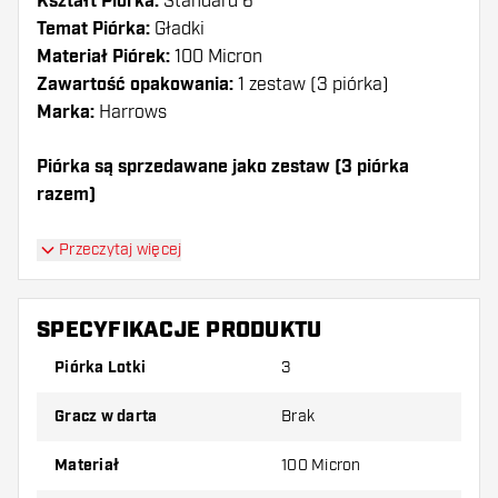
Kształt Piórka:
Standard 6
Temat Piórka:
Gładki
Materiał Piórek:
100 Micron
Zawartość opakowania:
1 zestaw (3 piórka)
Marka:
Harrows
Piórka są sprzedawane jako zestaw (3 piórka
razem)
Dartshopper tip!
Przeczytaj więcej
Upewnij się, że masz pod ręką dużo piórek i
shaftów. Mogą one zostać uszkodzone lub
SPECYFIKACJE PRODUKTU
złamane w wyniku użytkowania.
Piórka Lotki
3
Wypróbuj inny kształt, materiał lub grubość
Gracz w darta
Brak
piórek, aby dowiedzieć się, który wariant
najbardziej Ci odpowiada!
Materiał
100 Micron