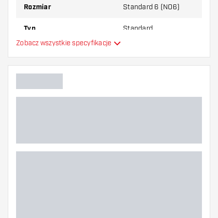
Rozmiar
Standard 6 (NO6)
Typ
Standard
Zobacz wszystkie specyfikacje
Elastyczność
Główny kolor