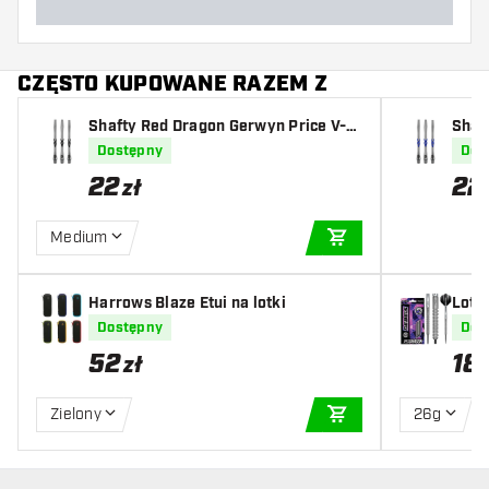
CZĘSTO KUPOWANE RAZEM Z
Shafty Red Dragon Gerwyn Price V-G
Shaf
roove Black
roov
Dostępny
Dos
22
22
zł
Medium
DODAJ DO KOSZYK
Harrows Blaze Etui na lotki
Lotk
Dostępny
Dos
52
18
zł
Zielony
26g
DODAJ DO KOSZYK