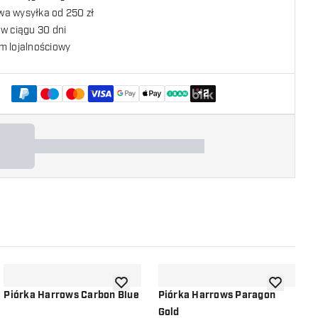
a wysyłka od 250 zł
w ciągu 30 dni
m lojalnościowy
+
2
listy życzeń
dodaj do listy życzeń
dodaj do li
Piórka Harrows Carbon Blue
Piórka Harrows Paragon
P
Gold