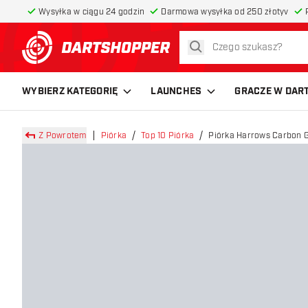
Wysyłka w ciągu 24 godzin
Darmowa wysyłka od 250 złotyv
szukaj
powrót do strony głównej
WYBIERZ KATEGORIĘ
LAUNCHES
GRACZE W DAR
Z Powrotem
Piórka
Top 10 Piórka
Piórka Harrows Carbon 