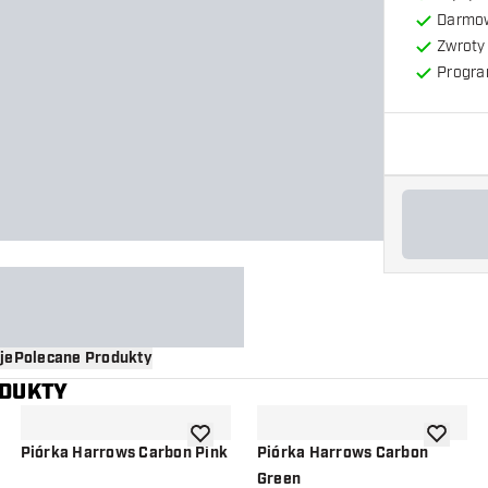
Darmow
Zwroty 
Progra
je
Polecane Produkty
ODUKTY
o listy życzeń
dodaj do listy życzeń
dodaj do 
Piórka Harrows Carbon Pink
Piórka Harrows Carbon
Green