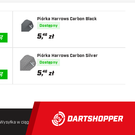
Piórka Harrows Carbon Black
Dostępny
5
,
46
zł
DODAJ DO KOSZYKA
Piórka Harrows Carbon Silver
Dostępny
5
,
46
zł
DODAJ DO KOSZYKA
Wysyłka w ciągu 24 godzin
Darmowa wysyłka
od 250 złoty