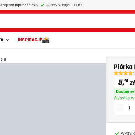
Program lojalnościowy
Zwroty w ciągu 30 dni
TA
INSPIRACJE
Gold
Piórka
4.2 gwiazd
5
,
46
z
Dostępny
Wysyłka w 
-
Zmniejs
Wysyłk