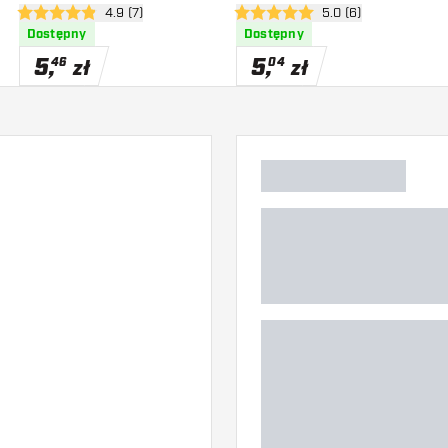
zji
otwórz panel recenzji
4.9 (7)
otwórz panel recenzj
5.0 (6)
4.9 gwiazdki oceny
5 gwiazdki oceny
Dostępny
Dostępny
5
,
5
,
46
04
zł
zł
)