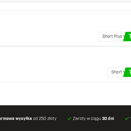
Short Plus
Short
armowa wysyłka
od 250 złoty
Zwroty w ciągu
30 dni