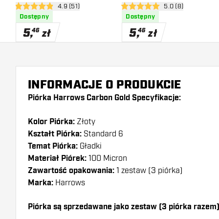
otwórz panel recenzji
4.9 (51)
otwórz panel recen
5.0 (8)
4.9 gwiazdki oceny
5 gwiazdki oceny
Dostępny
Dostępny
5
,
5
,
46
46
zł
zł
INFORMACJE O PRODUKCIE
Piórka Harrows Carbon Gold Specyfikacje:
Kolor Piórka:
Złoty
Kształt Piórka:
Standard 6
Temat Piórka:
Gładki
Materiał Piórek:
100 Micron
Zawartość opakowania:
1 zestaw (3 piórka)
Marka:
Harrows
Piórka są sprzedawane jako zestaw (3 piórka razem