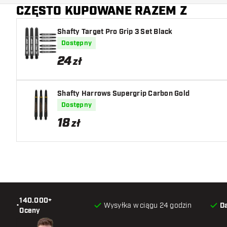
CZĘSTO KUPOWANE RAZEM Z
Shafty Target Pro Grip 3 Set Black
Dostępny
24
zł
Shafty Harrows Supergrip Carbon Gold
Dostępny
18
zł
140.000+
•
Wysyłka w ciągu 24 godzin
D
Oceny