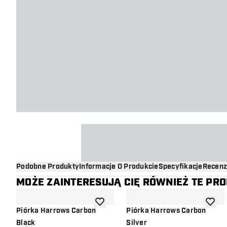
Podobne Produkty
Informacje O Produkcie
Specyfikacje
Recenz
MOŻE ZAINTERESUJĄ CIĘ RÓWNIEŻ TE PR
dodaj do listy życzeń
dodaj d
Piórka Harrows Carbon
Piórka Harrows Carbon
Black
Silver