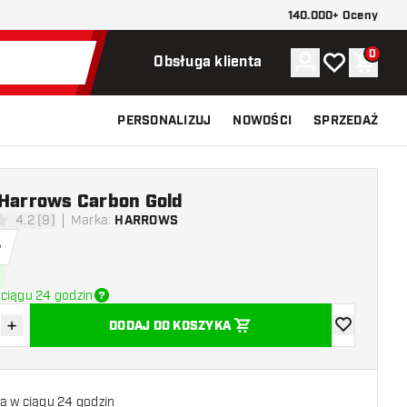
140.000+ Oceny
0
Konto
Moja lista ży
Koszy
Obsługa klienta
PERSONALIZUJ
NOWOŚCI
SPRZEDAŻ
 Harrows Carbon Gold
4.2 (9)
Marka
:
HARROWS
ki oceny
ł
ciągu 24 godzin
+
DODAJ DO KOSZYKA
z ilość
Zwiększ ilość
dodaj do list
a w ciągu 24 godzin