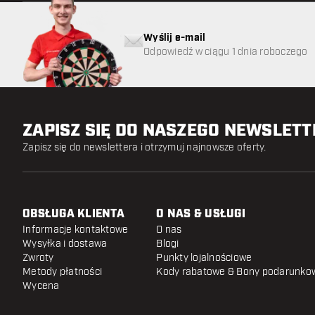
Wyślij e-mail
Odpowiedź w ciągu 1 dnia roboczego
ZAPISZ SIĘ DO NASZEGO NEWSLET
Zapisz się do newslettera i otrzymuj najnowsze oferty.
OBSŁUGA KLIENTA
O NAS & USŁUGI
Informacje kontaktowe
O nas
Wysyłka i dostawa
Blogi
Zwroty
Punkty lojalnościowe
Metody płatności
Kody rabatowe & Bony podarunko
Wycena