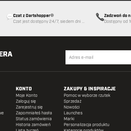
Czat z Dartshopper
Zadzwoń do n
Obsługa klienta niedostępna
Czat jest dostępny 24/7, siedem dni w
89
Dostępny od 1
tygodniu
TERA
KONTO
ZAKUPY & INSPIRACJE
Moje Konto
Pomoc w wyborze rzutek
Zaloguj się
Sprzedaż
Zarejestruj się
Nowości
we
Zapomniałeś hasła
Launches
Status zamówienia
Marki
Historia zamówień
Personalizacja produktu
Lista życzeń
Kategorie produktów