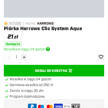
4.7
[
51
]
Marka
:
HARROWS
4.7 gwiazdki oceny
Piórka Harrows Clic System Aqua
21
zł
Dostępny
Wysyłka w ciągu 24 godzin
-
+
Zmniejsz ilość
Zwiększ ilość
dodaj 
DODAJ DO KOSZYKA
Wysyłka w ciągu 24 godzin
Darmowa wysyłka od 250 zł
Zwroty w ciągu 30 dni
Program lojalnościowy
+
4