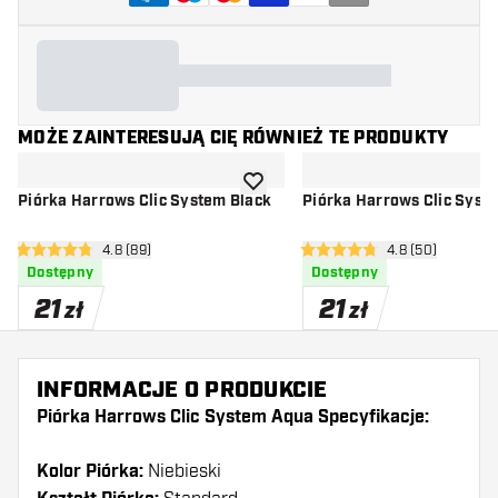
MOŻE ZAINTERESUJĄ CIĘ RÓWNIEŻ TE PRODUKTY
dodaj do listy życzeń
Piórka Harrows Clic System Black
Piórka Harrows Clic Syst
otwórz panel recenzji
4.8 (89)
otwórz panel re
4.8 (50)
4.8 gwiazdki oceny
4.8 gwiazdki oceny
Dostępny
Dostępny
21
21
zł
zł
INFORMACJE O PRODUKCIE
Piórka Harrows Clic System Aqua Specyfikacje:
Kolor Piórka:
Niebieski