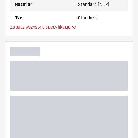
Rozmiar
Standard (NO2)
Typ
Standard
Zobacz wszystkie specyfikacje
Elastyczność
Główny kolor