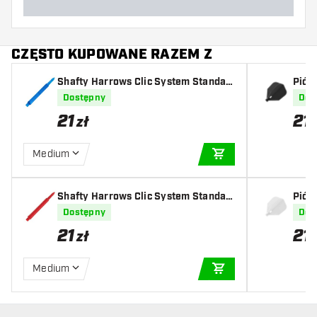
CZĘSTO KUPOWANE RAZEM Z
Shafty Harrows Clic System Standar
Pió
d Shafty Aqua
Dostępny
Dos
21
21
zł
Medium
DODAJ DO KOSZYK
Shafty Harrows Clic System Standar
Pió
d Shafty Red
Dostępny
Dos
21
21
zł
Medium
DODAJ DO KOSZYK