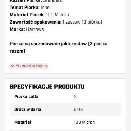
Kształt Piórka:
Standard
Temat Piórka:
Inne
Materiał Piórek:
100 Micron
Zawartość opakowania:
1 zestaw (3 piórka)
Marka:
Harrows
Piórka są sprzedawane jako zestaw (3 piórka
razem)
Dartshopper tip!
Przeczytaj więcej
Upewnij się, że masz pod ręką dużo piórek i
shaftów. Mogą one zostać uszkodzone lub
SPECYFIKACJE PRODUKTU
złamane w wyniku użytkowania.
Piórka Lotki
3
Wypróbuj inny kształt, materiał lub grubość
Gracz w darta
Brak
piórek, aby dowiedzieć się, który wariant
najbardziej Ci odpowiada!
Materiał
100 Micron