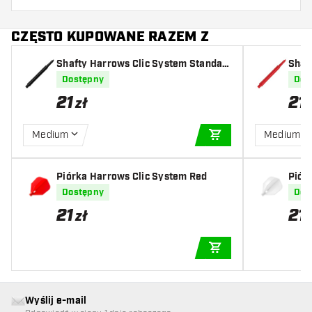
CZĘSTO KUPOWANE RAZEM Z
Shafty Harrows Clic System Standar
Shaf
d Shafty Black
d Sh
Dostępny
Dos
21
21
zł
Medium
Medium
DODAJ DO KOSZYK
Piórka Harrows Clic System Red
Pió
Dostępny
Dos
21
21
zł
DODAJ DO KOSZYK
Wyślij e-mail