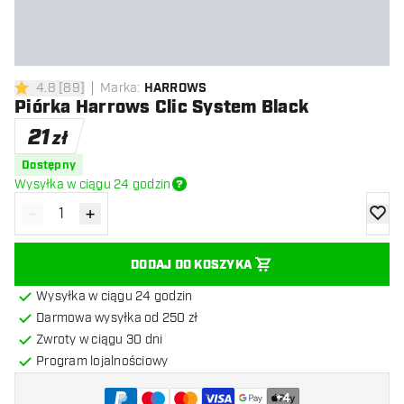
4.8
[
89
]
Marka
:
HARROWS
4.8 gwiazdki oceny
Piórka Harrows Clic System Black
21
zł
Dostępny
Wysyłka w ciągu 24 godzin
-
+
Zmniejsz ilość
Zwiększ ilość
dodaj 
DODAJ DO KOSZYKA
Wysyłka w ciągu 24 godzin
Darmowa wysyłka od 250 zł
Zwroty w ciągu 30 dni
Program lojalnościowy
+
4