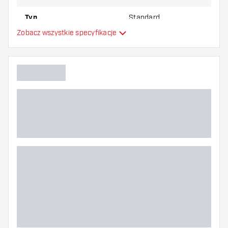
Typ
Standard
Zobacz wszystkie specyfikacje
Elastyczność
Główny kolor