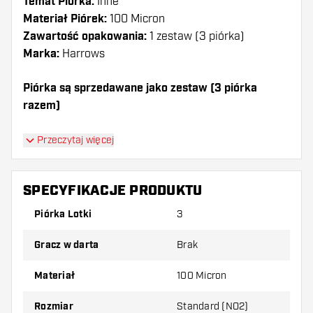
Temat Piórka:
Inne
Materiał Piórek:
100 Micron
Zawartość opakowania:
1 zestaw (3 piórka)
Marka:
Harrows
Piórka są sprzedawane jako zestaw (3 piórka
razem)
Dartshopper tip!
Przeczytaj więcej
Upewnij się, że masz pod ręką dużo piórek i
shaftów. Mogą one zostać uszkodzone lub
SPECYFIKACJE PRODUKTU
złamane w wyniku użytkowania.
Piórka Lotki
3
Wypróbuj inny kształt, materiał lub grubość
Gracz w darta
Brak
piórek, aby dowiedzieć się, który wariant
najbardziej Ci odpowiada!
Materiał
100 Micron
Rozmiar
Standard (NO2)