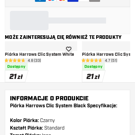
MOŻE ZAINTERESUJĄ CIĘ RÓWNIEŻ TE PRODUKTY
dodaj do listy życzeń
Piórka Harrows Clic System White
Piórka Harrows Clic Syst
otwórz panel recenzji
4.8 (33)
otwórz panel rec
4.7 (51)
4.8 gwiazdki oceny
4.7 gwiazdki oceny
Dostępny
Dostępny
21
21
zł
zł
INFORMACJE O PRODUKCIE
Piórka Harrows Clic System Black Specyfikacje:
Kolor Piórka:
Czarny
Kształt Piórka:
Standard