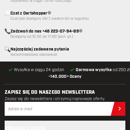
Odpowiedź w ciągu 1 dnia roboczego
Czat z Dartshopper
Obsługa klienta niedostępna
Czat jest dostępny 24/7, siedem dni w tygodniu
Zadzwoń do nas +48 223-07-94-89
Obsługa klienta niedostępna
Dostępny od 10:00 do 17:00 (pon.-pt.)
Najczęściej zadawane pytania
Natychmiastowa odpowiedź
Wysyłka w ciągu 24 godzin
Darmowa wysyłka
od 250 zł
•
140.000+ Oceny
ZAPISZ SIĘ DO NASZEGO NEWSLETTERA
Zapisz się do newslettera i otrzymuj najnowsze oferty.
Zap
OBSŁUGA KLIENTA