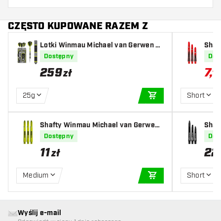
CZĘSTO KUPOWANE RAZEM Z
Lotki Winmau Michael van Gerwen As
Shaf
pire 80%
Dostępny
Dos
259
7
,
50
zł
25g
Short
DODAJ DO KOSZYK
Shafty Winmau Michael van Gerwen
Shaft
Ring Grip MvG Design
Dostępny
Dos
11
22
zł
Medium
Short
DODAJ DO KOSZYK
Wyślij e-mail