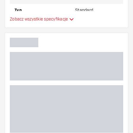
Typ
Standard
Zobacz wszystkie specyfikacje
Elastyczność
Dodatkowe kolory
Główny kolor