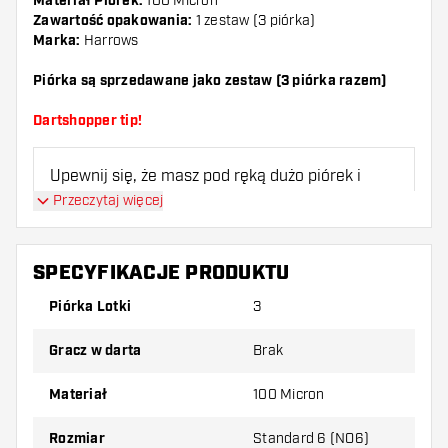
Materiał Piórek:
100 Micron
Zawartość opakowania:
1 zestaw (3 piórka)
Marka:
Harrows
Piórka są sprzedawane jako zestaw (3 piórka razem)
Dartshopper tip!
Upewnij się, że masz pod ręką dużo piórek i
shaftów. Mogą one zostać uszkodzone lub
Przeczytaj więcej
złamane w wyniku użytkowania.
SPECYFIKACJE PRODUKTU
Wypróbuj inny kształt, materiał lub grubość
piórek, aby dowiedzieć się, który wariant
Piórka Lotki
3
najbardziej Ci odpowiada!
Gracz w darta
Brak
Materiał
100 Micron
Rozmiar
Standard 6 (NO6)