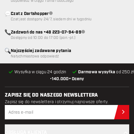
Odpowiedź w ciągu 1 dnia roboczego
Czat z Dartshopper
Obsługa klienta niedostępna
Czat jest dostępny 24/7, siedem dni w tygodniu
Zadzwoń do nas +48 223-07-94-89
Obsługa klienta niedostępna
Dostępny od 10:00 do 17:00 (pon.-pt.)
Najczęściej zadawane pytania
Natychmiastowa odpowiedź
Wysyłka w ciągu 24 godzin
Darmowa wysyłka
od 250 zł
•
140.000+ Oceny
ZAPISZ SIĘ DO NASZEGO NEWSLETTERA
Zapisz się do newslettera i otrzymuj najnowsze oferty.
Zap
OBSŁUGA KLIENTA