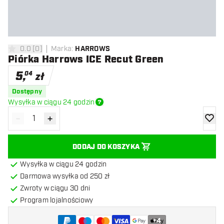
0.0
[
0
]
Marka
:
HARROWS
0 gwiazdki oceny
Piórka Harrows ICE Recut Green
5
,
04
zł
Dostępny
Wysyłka w ciągu 24 godzin
-
+
Zmniejsz ilość
Zwiększ ilość
dodaj 
DODAJ DO KOSZYKA
Wysyłka w ciągu 24 godzin
Darmowa wysyłka od 250 zł
Zwroty w ciągu 30 dni
Program lojalnościowy
+
4