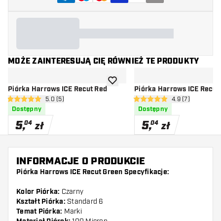
MOŻE ZAINTERESUJĄ CIĘ RÓWNIEŻ TE PRODUKTY
dodaj do listy życzeń
Piórka Harrows ICE Recut Red
Piórka Harrows ICE Recut
otwórz panel recenzji
5.0 (5)
otwórz panel rec
4.9 (7)
5 gwiazdki oceny
4.9 gwiazdki oceny
Dostępny
Dostępny
5
,
5
,
04
04
zł
zł
INFORMACJE O PRODUKCIE
Piórka Harrows ICE Recut Green Specyfikacje:
Kolor Piórka:
Czarny
Kształt Piórka:
Standard 6
Temat Piórka:
Marki