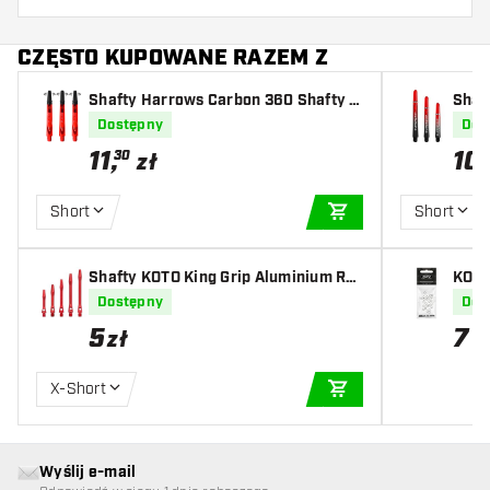
CZĘSTO KUPOWANE RAZEM Z
Shafty Harrows Carbon 360 Shafty R
Shaf
ed
d
Dostępny
Dos
11
,
10
30
zł
Short
Short
DODAJ DO KOSZYK
Shafty KOTO King Grip Aluminium Re
KOTO
d
Dostępny
Dos
5
7
zł
z
X-Short
DODAJ DO KOSZYK
Wyślij e-mail