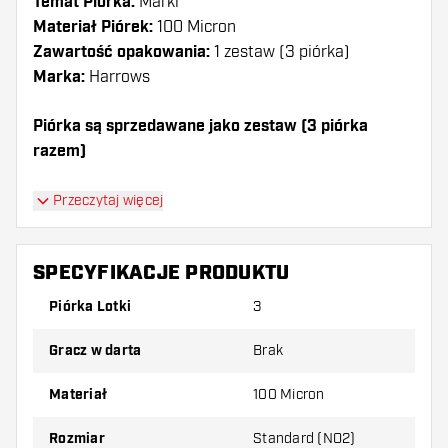
Temat Piórka:
Marki
Materiał Piórek:
100 Micron
Zawartość opakowania:
1 zestaw (3 piórka)
Marka:
Harrows
Piórka są sprzedawane jako zestaw (3 piórka
razem)
Dartshopper tip!
Przeczytaj więcej
Upewnij się, że masz pod ręką dużo piórek i
shaftów. Mogą one zostać uszkodzone lub
SPECYFIKACJE PRODUKTU
złamane w wyniku użytkowania.
Piórka Lotki
3
Wypróbuj inny kształt, materiał lub grubość
Gracz w darta
Brak
piórek, aby dowiedzieć się, który wariant
najbardziej Ci odpowiada!
Materiał
100 Micron
Rozmiar
Standard (NO2)