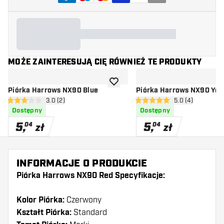
MOŻE ZAINTERESUJĄ CIĘ RÓWNIEŻ TE PRODUKTY
dodaj do listy życzeń
Piórka Harrows NX90 Blue
Piórka Harrows NX90 Yel
otwórz panel recenzji
3.0 (2)
otwórz panel rec
5.0 (4)
3 gwiazdki oceny
5 gwiazdki oceny
Dostępny
Dostępny
5
,
5
,
04
04
zł
zł
INFORMACJE O PRODUKCIE
Piórka Harrows NX90 Red Specyfikacje:
Kolor Piórka:
Czerwony
Kształt Piórka:
Standard