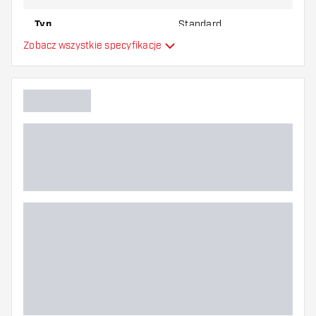
Typ
Standard
Zobacz wszystkie specyfikacje
Elastyczność
Główny kolor