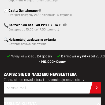
Odpowiedź w ciągu 1 dnia roboczego
Czat z Dartshopper
Obsługa klienta niedostępna
Czat jest dostępny 24/7, siedem dni w tygodniu
Zadzwoń do nas +48 223-07-94-89
Obsługa klienta niedostępna
Dostępny od 10:00 do 17:00 (pon.-pt.)
Najczęściej zadawane pytania
Natychmiastowa odpowiedź
Wysyłka w ciągu 24 godzin
Darmowa wysyłka
od 250 zł
•
140.000+ Oceny
ZAPISZ SIĘ DO NASZEGO NEWSLETTERA
Zapisz się do newslettera i otrzymuj najnowsze oferty.
Zap
OBSŁUGA KLIENTA