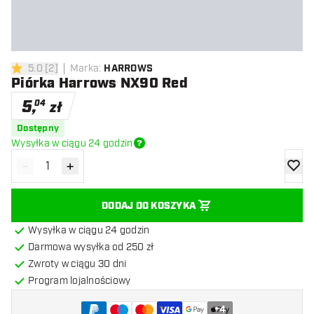
5.0
[
2
]
Marka
:
HARROWS
5 gwiazdki oceny
Piórka Harrows NX90 Red
5
,
04
zł
Dostępny
Wysyłka w ciągu 24 godzin
-
+
Zmniejsz ilość
Zwiększ ilość
dodaj 
DODAJ DO KOSZYKA
Wysyłka w ciągu 24 godzin
Darmowa wysyłka od 250 zł
Zwroty w ciągu 30 dni
Program lojalnościowy
+
4