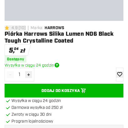
4.9
[
10
]
Marka
:
HARROWS
4.9 gwiazdki oceny
Piórka Harrows Silika Lumen NO6 Black
Tough Crystalline Coated
5
,
04
zł
Dostępny
Wysyłka w ciągu 24 godzin
-
+
Zmniejsz ilość
Zwiększ ilość
dodaj 
DODAJ DO KOSZYKA
Wysyłka w ciągu 24 godzin
Darmowa wysyłka od 250 zł
Zwroty w ciągu 30 dni
Program lojalnościowy