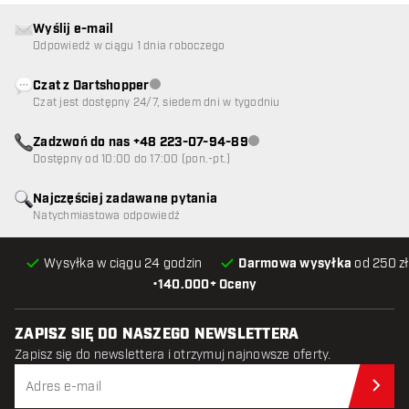
Wyślij e-mail
Odpowiedź w ciągu 1 dnia roboczego
Czat z Dartshopper
Obsługa klienta niedostępna
Czat jest dostępny 24/7, siedem dni w tygodniu
Zadzwoń do nas +48 223-07-94-89
Obsługa klienta niedostępna
Dostępny od 10:00 do 17:00 (pon.-pt.)
Najczęściej zadawane pytania
Natychmiastowa odpowiedź
Wysyłka w ciągu 24 godzin
Darmowa wysyłka
od 250 zł
•
140.000+ Oceny
ZAPISZ SIĘ DO NASZEGO NEWSLETTERA
Zapisz się do newslettera i otrzymuj najnowsze oferty.
Zap