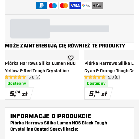
+
4
MOŻE ZAINTERESUJĄ CIĘ RÓWNIEŻ TE PRODUKTY
dodaj do listy życzeń
Piórka Harrows Silika Lumen NO6
Piórka Harrows Silika L
Yellow & Red Tough Crystalline
Cyan & Orange Tough Crys
otwórz panel recenzji
5.0 (7)
otwórz panel rec
5.0 (8)
Coated
Coated
5 gwiazdki oceny
5 gwiazdki oceny
Dostępny
Dostępny
5
,
5
,
04
04
zł
zł
INFORMACJE O PRODUKCIE
Piórka Harrows Silika Lumen NO6 Black Tough
Crystalline Coated Specyfikacje: