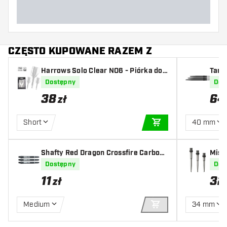
CZĘSTO KUPOWANE RAZEM Z
Harrows Solo Clear NO6 - Piórka do
Targ
Darta
Dostępny
Dos
38
64
zł
Short
40 mm
DODAJ DO KOSZYK
Shafty Red Dragon Crossfire Carbon
Missi
Fibre
Dostępny
Dos
11
32
zł
Medium
34 mm
DODAJ DO KOSZYK