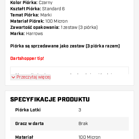
Kolor Piórka:
Czarny
Kształt Piórka:
Standard 6
Temat Piórka:
Marki
Materiał Piórek:
100 Micron
Zawartość opakowania:
1 zestaw (3 piórka)
Marka:
Harrows
Piórka są sprzedawane jako zestaw (3 piórka razem)
Dartshopper tip!
Upewnij się, że masz pod ręką dużo piórek i
Przeczytaj więcej
shaftów. Mogą one zostać uszkodzone lub
złamane w wyniku użytkowania.
SPECYFIKACJE PRODUKTU
Wypróbuj inny kształt, materiał lub grubość
Piórka Lotki
3
piórek, aby dowiedzieć się, który wariant
najbardziej Ci odpowiada!
Gracz w darta
Brak
Materiał
100 Micron