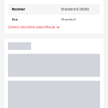
Rozmiar
Standard 6 (NO6)
Typ
Standard
Zobacz wszystkie specyfikacje
Elastyczność
Dodatkowe kolory
Główny kolor