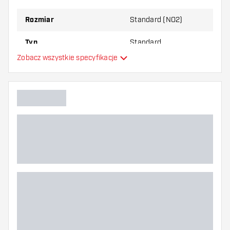
najbardziej Ci odpowiada!
Rozmiar
Standard (NO2)
Typ
Standard
Zobacz wszystkie specyfikacje
Elastyczność
Główny kolor