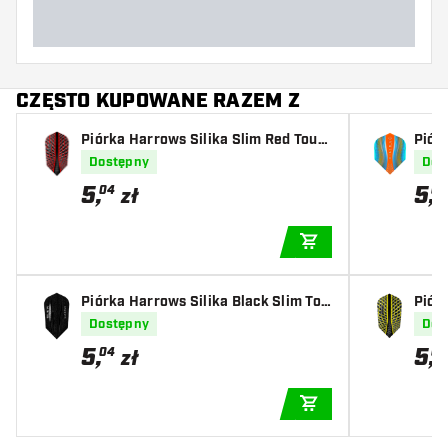
CZĘSTO KUPOWANE RAZEM Z
Piórka Harrows Silika Slim Red Toug
Piór
h Crystalline Coated
an &
Dostępny
Dos
d
5
,
5
,
04
04
zł
DODAJ DO KOSZYK
Piórka Harrows Silika Black Slim Tou
Piór
gh Crystalline Coated
ugh 
Dostępny
Dos
5
,
5
,
04
04
zł
DODAJ DO KOSZYK