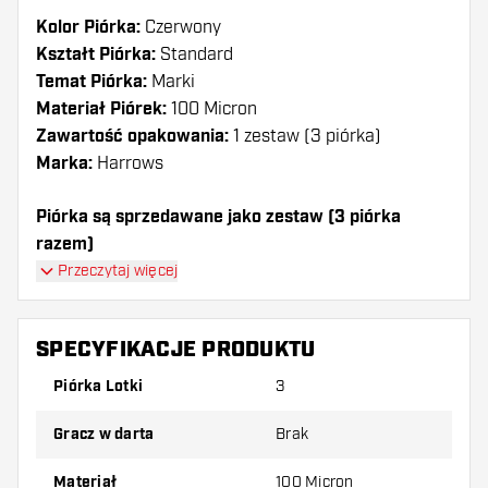
Kolor Piórka:
Czerwony
Kształt Piórka:
Standard
Temat Piórka:
Marki
Materiał Piórek:
100 Micron
Zawartość opakowania:
1 zestaw (3 piórka)
Marka:
Harrows
Piórka są sprzedawane jako zestaw (3 piórka
razem)
Przeczytaj więcej
Dartshopper tip!
Upewnij się, że masz pod ręką dużo piórek i
SPECYFIKACJE PRODUKTU
shaftów. Mogą one zostać uszkodzone lub
Piórka Lotki
3
złamane w wyniku użytkowania.
Gracz w darta
Brak
Wypróbuj inny kształt, materiał lub grubość
piórek, aby dowiedzieć się, który wariant
Materiał
100 Micron