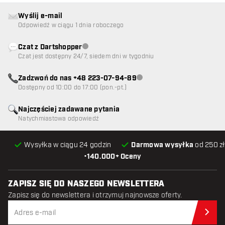
Wyślij e-mail
Odpowiedź w ciągu 1 dnia roboczego
Czat z Dartshopper
Obsługa klienta niedostępna
Czat jest dostępny 24/7, siedem dni w tygodniu
Zadzwoń do nas +48 223-07-94-89
Obsługa klienta niedostępna
Dostępny od 10:00 do 17:00 (pon.-pt.)
Najczęściej zadawane pytania
Natychmiastowa odpowiedź
Wysyłka w ciągu 24 godzin
Darmowa wysyłka
od 250 zł
•
140.000+ Oceny
ZAPISZ SIĘ DO NASZEGO NEWSLETTERA
Zapisz się do newslettera i otrzymuj najnowsze oferty.
Zap