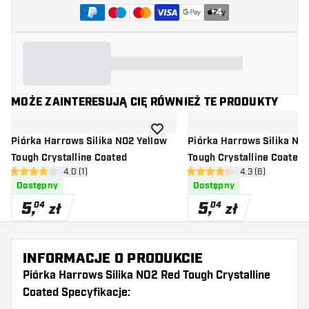
+
4
MOŻE ZAINTERESUJĄ CIĘ RÓWNIEŻ TE PRODUKTY
dodaj do listy życzeń
Piórka Harrows Silika NO2 Yellow
Piórka Harrows Silika NO
Tough Crystalline Coated
Tough Crystalline Coated
otwórz panel recenzji
4.0 (1)
otwórz panel rec
4.3 (6)
4 gwiazdki oceny
4.3 gwiazdki oceny
Dostępny
Dostępny
5
,
5
,
04
04
zł
zł
INFORMACJE O PRODUKCIE
Piórka Harrows Silika NO2 Red Tough Crystalline
Coated Specyfikacje: