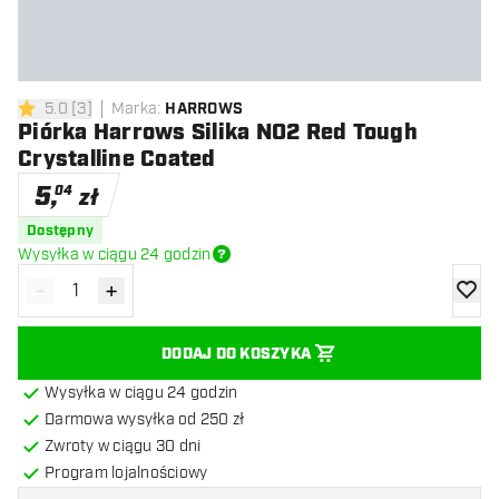
5.0
[
3
]
Marka
:
HARROWS
5 gwiazdki oceny
Piórka Harrows Silika NO2 Red Tough
Crystalline Coated
5
,
04
zł
Dostępny
Wysyłka w ciągu 24 godzin
-
+
Zmniejsz ilość
Zwiększ ilość
dodaj 
DODAJ DO KOSZYKA
Wysyłka w ciągu 24 godzin
Darmowa wysyłka od 250 zł
Zwroty w ciągu 30 dni
Program lojalnościowy