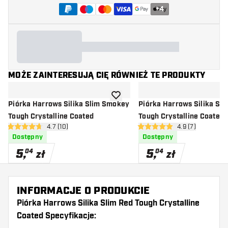
+
4
MOŻE ZAINTERESUJĄ CIĘ RÓWNIEŻ TE PRODUKTY
dodaj do listy życzeń
Piórka Harrows Silika Slim Smokey
Piórka Harrows Silika Sli
Tough Crystalline Coated
Tough Crystalline Coated
otwórz panel recenzji
4.7 (10)
otwórz panel rec
4.9 (7)
4.7 gwiazdki oceny
4.9 gwiazdki oceny
Dostępny
Dostępny
5
,
5
,
04
04
zł
zł
INFORMACJE O PRODUKCIE
Piórka Harrows Silika Slim Red Tough Crystalline
Coated Specyfikacje: