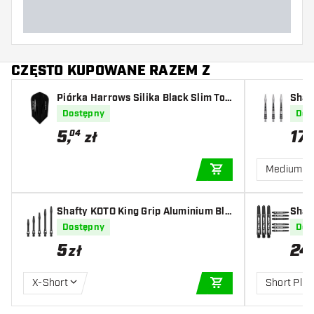
CZĘSTO KUPOWANE RAZEM Z
Piórka Harrows Silika Black Slim Tou
Shaf
gh Crystalline Coated
lack
Dostępny
Dos
5
,
17
04
zł
Medium
DODAJ DO KOSZYK
Shafty KOTO King Grip Aluminium Bla
Shaft
ck
Dostępny
Dos
5
24
zł
X-Short
Short Plus
DODAJ DO KOSZYK