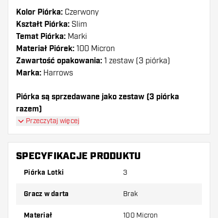
Kolor Piórka:
Czerwony
Kształt Piórka:
Slim
Temat Piórka:
Marki
Materiał Piórek:
100 Micron
Zawartość opakowania:
1 zestaw (3 piórka)
Marka:
Harrows
Piórka są sprzedawane jako zestaw (3 piórka
razem)
Przeczytaj więcej
Dartshopper tip!
Upewnij się, że masz pod ręką dużo piórek i
SPECYFIKACJE PRODUKTU
shaftów. Mogą one zostać uszkodzone lub
Piórka Lotki
3
złamane w wyniku użytkowania.
Gracz w darta
Brak
Wypróbuj inny kształt, materiał lub grubość
piórek, aby dowiedzieć się, który wariant
Materiał
100 Micron