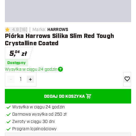
4.9
[
16
]
Marka
:
HARROWS
4.9 gwiazdki oceny
Piórka Harrows Silika Slim Red Tough
Crystalline Coated
5
,
04
zł
Dostępny
Wysyłka w ciągu 24 godzin
-
+
Zmniejsz ilość
Zwiększ ilość
dodaj 
DODAJ DO KOSZYKA
Wysyłka w ciągu 24 godzin
Darmowa wysyłka od 250 zł
Zwroty w ciągu 30 dni
Program lojalnościowy