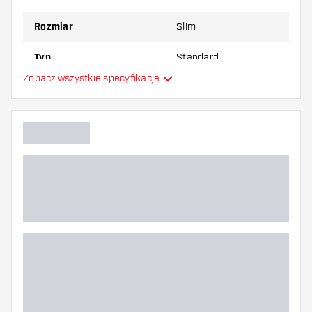
najbardziej Ci odpowiada!
Rozmiar
Slim
Typ
Standard
Zobacz wszystkie specyfikacje
Elastyczność
Główny kolor