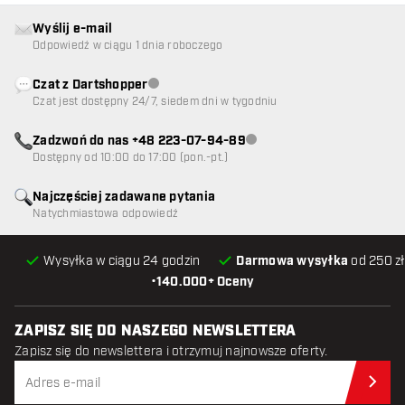
Wyślij e-mail
Odpowiedź w ciągu 1 dnia roboczego
Czat z Dartshopper
Obsługa klienta niedostępna
Czat jest dostępny 24/7, siedem dni w tygodniu
Zadzwoń do nas +48 223-07-94-89
Obsługa klienta niedostępna
Dostępny od 10:00 do 17:00 (pon.-pt.)
Najczęściej zadawane pytania
Natychmiastowa odpowiedź
Wysyłka w ciągu 24 godzin
Darmowa wysyłka
od 250 zł
•
140.000+ Oceny
ZAPISZ SIĘ DO NASZEGO NEWSLETTERA
Zapisz się do newslettera i otrzymuj najnowsze oferty.
Zap