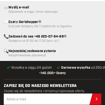
Wyślij e-mail
Odpowiedź w ciągu 1 dnia roboczego
Czat z Dartshopper
Obsługa klienta niedostępna
Czat jest dostępny 24/7, siedem dni w tygodniu
Zadzwoń do nas +48 223-07-94-89
Obsługa klienta niedostępna
Dostępny od 10:00 do 17:00 (pon.-pt.)
Najczęściej zadawane pytania
Natychmiastowa odpowiedź
Wysyłka w ciągu 24 godzin
Darmowa wysyłka
od 250 zł
•
140.000+ Oceny
ZAPISZ SIĘ DO NASZEGO NEWSLETTERA
Zapisz się do newslettera i otrzymuj najnowsze oferty.
Zap