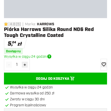
4.8
[
5
]
Marka
:
HARROWS
4.8 gwiazdki oceny
Piórka Harrows Silika Round NO6 Red
Tough Crystalline Coated
5
,
04
zł
Dostępny
Wysyłka w ciągu 24 godzin
-
+
Zmniejsz ilość
Zwiększ ilość
dodaj 
DODAJ DO KOSZYKA
Wysyłka w ciągu 24 godzin
Darmowa wysyłka od 250 zł
Zwroty w ciągu 30 dni
Program lojalnościowy