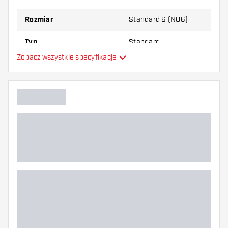
najbardziej Ci odpowiada!
Rozmiar
Standard 6 (NO6)
Typ
Standard
Zobacz wszystkie specyfikacje
Elastyczność
Główny kolor