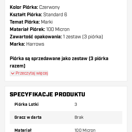
Kolor Piórka:
Czerwony
Kształt Piórka:
Standard 6
Temat Piórka:
Marki
Materiał Piórek:
100 Micron
Zawartość opakowania:
1 zestaw (3 piórka)
Marka:
Harrows
Piórka są sprzedawane jako zestaw (3 piórka
razem)
Przeczytaj więcej
Dartshopper tip!
Upewnij się, że masz pod ręką dużo piórek i
SPECYFIKACJE PRODUKTU
shaftów. Mogą one zostać uszkodzone lub
Piórka Lotki
3
złamane w wyniku użytkowania.
Gracz w darta
Brak
Wypróbuj inny kształt, materiał lub grubość
piórek, aby dowiedzieć się, który wariant
Materiał
100 Micron