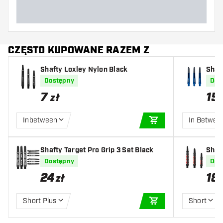
CZĘSTO KUPOWANE RAZEM Z
Shafty Loxley Nylon Black
Shaf
Dostępny
Dos
7
15
zł
Inbetween
In Betwee
DODAJ DO KOSZYK
Shafty Target Pro Grip 3 Set Black
Shaf
Dostępny
Dos
24
18
zł
Short Plus
Short
DODAJ DO KOSZYK