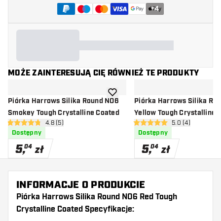
+
4
MOŻE ZAINTERESUJĄ CIĘ RÓWNIEŻ TE PRODUKTY
dodaj do listy życzeń
Piórka Harrows Silika Round NO6
Piórka Harrows Silika Ro
Smokey Tough Crystalline Coated
Yellow Tough Crystalline 
otwórz panel recenzji
4.8 (5)
otwórz panel rec
5.0 (4)
4.8 gwiazdki oceny
5 gwiazdki oceny
Dostępny
Dostępny
5
,
5
,
04
04
zł
zł
INFORMACJE O PRODUKCIE
Piórka Harrows Silika Round NO6 Red Tough
Crystalline Coated Specyfikacje: