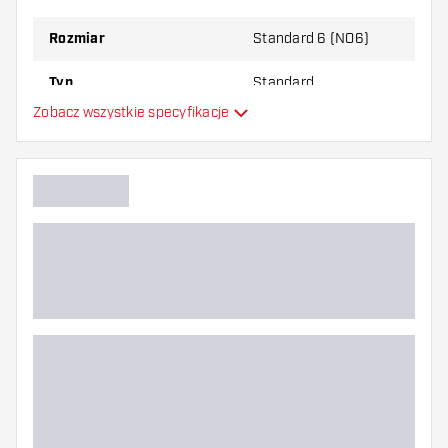
najbardziej Ci odpowiada!
Rozmiar
Standard 6 (NO6)
Typ
Standard
Zobacz wszystkie specyfikacje
Elastyczność
Główny kolor