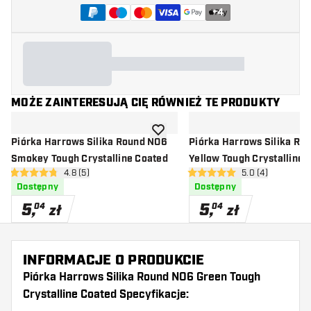
+
4
MOŻE ZAINTERESUJĄ CIĘ RÓWNIEŻ TE PRODUKTY
dodaj do listy życzeń
Piórka Harrows Silika Round NO6
Piórka Harrows Silika Ro
Smokey Tough Crystalline Coated
Yellow Tough Crystalline 
otwórz panel recenzji
4.8 (5)
otwórz panel rec
5.0 (4)
4.8 gwiazdki oceny
5 gwiazdki oceny
Dostępny
Dostępny
5
,
5
,
04
04
zł
zł
INFORMACJE O PRODUKCIE
Piórka Harrows Silika Round NO6 Green Tough
Crystalline Coated Specyfikacje: