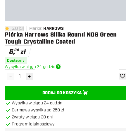
5.0
[
3
]
Marka
:
HARROWS
5 gwiazdki oceny
Piórka Harrows Silika Round NO6 Green
Tough Crystalline Coated
5
,
04
zł
Dostępny
Wysyłka w ciągu 24 godzin
-
+
Zmniejsz ilość
Zwiększ ilość
dodaj 
DODAJ DO KOSZYKA
Wysyłka w ciągu 24 godzin
Darmowa wysyłka od 250 zł
Zwroty w ciągu 30 dni
Program lojalnościowy