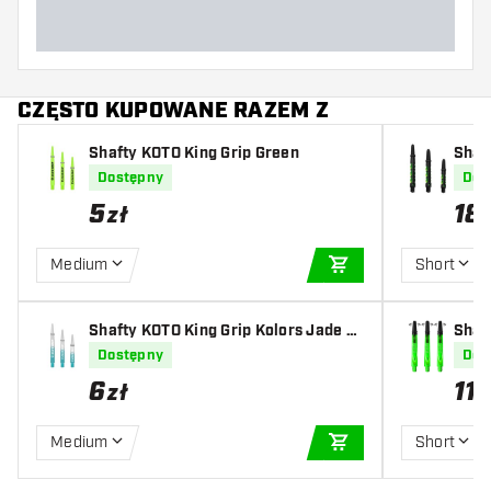
CZĘSTO KUPOWANE RAZEM Z
Shafty KOTO King Grip Green
Shaf
Dostępny
Dos
5
18
zł
Medium
Short
DODAJ DO KOSZYK
Shafty KOTO King Grip Kolors Jade Cl
Shaf
ear
reen
Dostępny
Dos
6
11
,
3
zł
Medium
Short
DODAJ DO KOSZYK