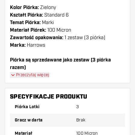
Kolor Piórka:
Zielony
Kształt Piórka:
Standard 6
Temat Piórka:
Marki
Materiał Piórek:
100 Micron
Zawartość opakowania:
1 zestaw (3 piórka)
Marka:
Harrows
Piórka są sprzedawane jako zestaw (3 piórka
razem)
Przeczytaj więcej
Dartshopper tip!
Upewnij się, że masz pod ręką dużo piórek i
SPECYFIKACJE PRODUKTU
shaftów. Mogą one zostać uszkodzone lub
Piórka Lotki
3
złamane w wyniku użytkowania.
Gracz w darta
Brak
Wypróbuj inny kształt, materiał lub grubość
piórek, aby dowiedzieć się, który wariant
Materiał
100 Micron