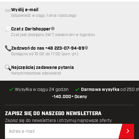
Wyślij e-mail
Odpowiedź w ciągu 1 dnia roboczego
Czat z Dartshopper
Obsługa klienta niedostępna
Czat jest dostępny 24/7, siedem dni w tygodniu
Zadzwoń do nas +48 223-07-94-89
Obsługa klienta niedostępna
Dostępny od 10:00 do 17:00 (pon.-pt.)
Najczęściej zadawane pytania
Natychmiastowa odpowiedź
Wysyłka w ciągu 24 godzin
Darmowa wysyłka
od 250 zł
•
140.000+ Oceny
ZAPISZ SIĘ DO NASZEGO NEWSLETTERA
Zapisz się do newslettera i otrzymuj najnowsze oferty.
Zap