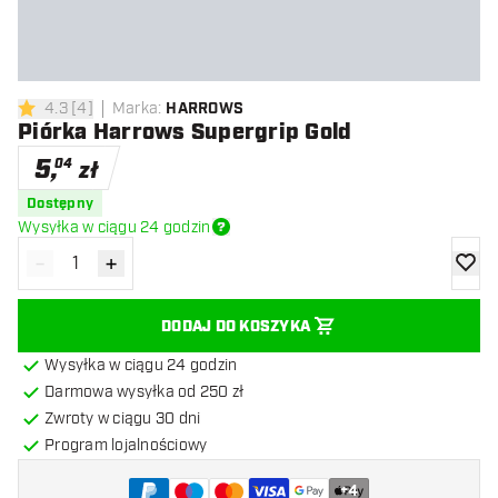
4.3
[
4
]
Marka
:
HARROWS
4.3 gwiazdki oceny
Piórka Harrows Supergrip Gold
5
,
04
zł
Dostępny
Wysyłka w ciągu 24 godzin
-
+
Zmniejsz ilość
Zwiększ ilość
dodaj 
DODAJ DO KOSZYKA
Wysyłka w ciągu 24 godzin
Darmowa wysyłka od 250 zł
Zwroty w ciągu 30 dni
Program lojalnościowy
+
4