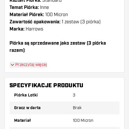
Kształt Piórka:
Standard
Temat Piórka:
Inne
Materiał Piórek:
100 Micron
Zawartość opakowania:
1 zestaw (3 piórka)
Marka:
Harrows
Piórka są sprzedawane jako zestaw (3 piórka
razem)
Dartshopper tip!
Przeczytaj więcej
Upewnij się, że masz pod ręką dużo piórek i
shaftów. Mogą one zostać uszkodzone lub
SPECYFIKACJE PRODUKTU
złamane w wyniku użytkowania.
Piórka Lotki
3
Wypróbuj inny kształt, materiał lub grubość
Gracz w darta
Brak
piórek, aby dowiedzieć się, który wariant
najbardziej Ci odpowiada!
Materiał
100 Micron