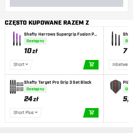
CZĘSTO KUPOWANE RAZEM Z
Shafty Harrows Supergrip Fusion Pur
Shaf
ple
Dostępny
Dos
10
7
zł
z
Short
Inbetwee
DODAJ DO KOSZYK
Shafty Target Pro Grip 3 Set Black
Piór
Dostępny
Dos
24
5
,
04
zł
Short Plus
DODAJ DO KOSZYK