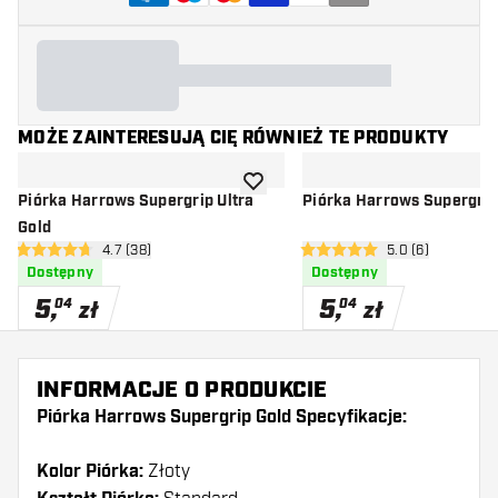
MOŻE ZAINTERESUJĄ CIĘ RÓWNIEŻ TE PRODUKTY
dodaj do listy życzeń
Piórka Harrows Supergrip Ultra
Piórka Harrows Supergrip
Gold
otwórz panel recenzji
4.7 (38)
otwórz panel rec
5.0 (6)
4.7 gwiazdki oceny
5 gwiazdki oceny
Dostępny
Dostępny
5
,
5
,
04
04
zł
zł
INFORMACJE O PRODUKCIE
Piórka Harrows Supergrip Gold Specyfikacje:
Kolor Piórka:
Złoty