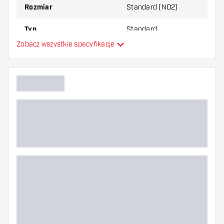
Rozmiar
Standard (NO2)
Typ
Standard
Zobacz wszystkie specyfikacje
Elastyczność
Główny kolor