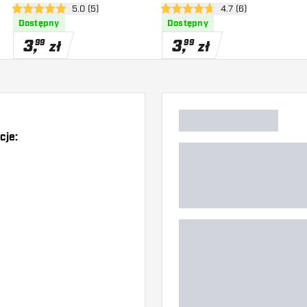
zji
otwórz panel recenzji
5.0 (5)
otwórz panel recenzj
4.7 (6)
5 gwiazdki oceny
4.7 gwiazdki oceny
Dostępny
Dostępny
3
,
3
,
99
99
zł
zł
cje:
)