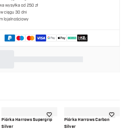
a wysyłka od 250 zł
w ciągu 30 dni
m lojalnościowy
+
2
listy życzeń
dodaj do listy życzeń
dodaj do li
Piórka Harrows Supergrip
Piórka Harrows Carbon
P
Silver
Silver