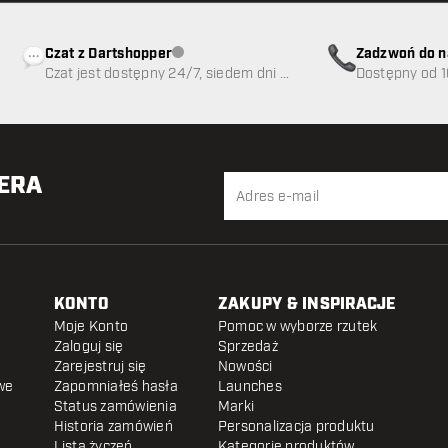
Czat z Dartshopper
Zadzwoń do n
Obsługa klienta niedostępna
Czat jest dostępny 24/7, siedem dni w
89
Dostępny od 1
tygodniu
TERA
KONTO
ZAKUPY & INSPIRACJE
Moje Konto
Pomoc w wyborze rzutek
Zaloguj się
Sprzedaż
Zarejestruj się
Nowości
we
Zapomniałeś hasła
Launches
Status zamówienia
Marki
Historia zamówień
Personalizacja produktu
Lista życzeń
Kategorie produktów