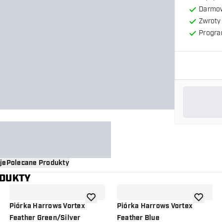
Darmow
Zwroty 
Progra
je
Polecane Produkty
ODUKTY
o listy życzeń
dodaj do listy życzeń
dodaj do 
Piórka Harrows Vortex
Piórka Harrows Vortex
Feather Green/Silver
Feather Blue