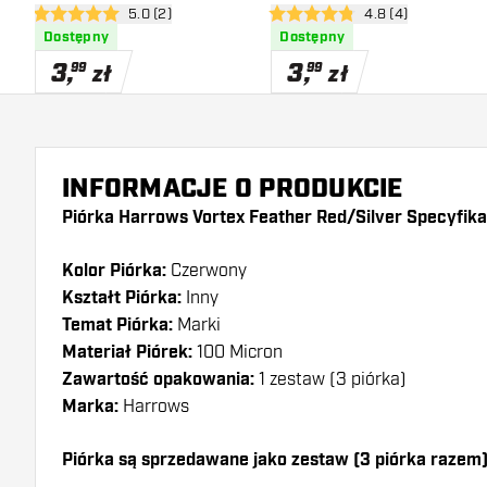
otwórz panel recenzji
5.0 (2)
otwórz panel recen
4.8 (4)
5 gwiazdki oceny
4.8 gwiazdki oceny
Dostępny
Dostępny
3
,
3
,
99
99
zł
zł
INFORMACJE O PRODUKCIE
Piórka Harrows Vortex Feather Red/Silver Specyfika
Kolor Piórka:
Czerwony
Kształt Piórka:
Inny
Temat Piórka:
Marki
Materiał Piórek:
100 Micron
Zawartość opakowania:
1 zestaw (3 piórka)
Marka:
Harrows
Piórka są sprzedawane jako zestaw (3 piórka razem