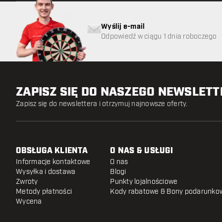
Wyślij e-mail
Odpowiedź w ciągu 1 dnia roboczego
ZAPISZ SIĘ DO NASZEGO NEWSLET
Zapisz się do newslettera i otrzymuj najnowsze oferty.
OBSŁUGA KLIENTA
O NAS & USŁUGI
Informacje kontaktowe
O nas
Wysyłka i dostawa
Blogi
Zwroty
Punkty lojalnościowe
Metody płatności
Kody rabatowe & Bony podarunko
Wycena