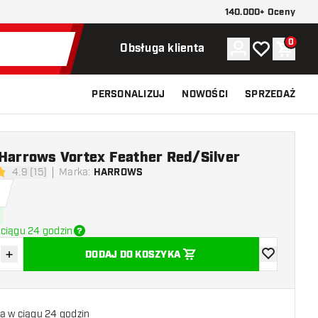
140.000+ Oceny
0
Konto
Moja lista ży
Koszy
Obsługa klienta
PERSONALIZUJ
NOWOŚCI
SPRZEDAŻ
 Harrows Vortex Feather Red/Silver
4.9 (15)
Marka
:
HARROWS
ki oceny
ciągu 24 godzin
+
DODAJ DO KOSZYKA
z ilość
Zwiększ ilość
dodaj do list
a w ciągu 24 godzin