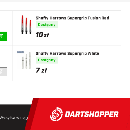
Shafty Harrows Supergrip Fusion Red
Dostępny
10
zł
DODAJ DO KOSZYKA
Shafty Harrows Supergrip White
Dostępny
7
zł
DODAJ DO KOSZYKA
Wysyłka w ciągu 24 godzin
Darmowa wysyłka
od 250 złoty