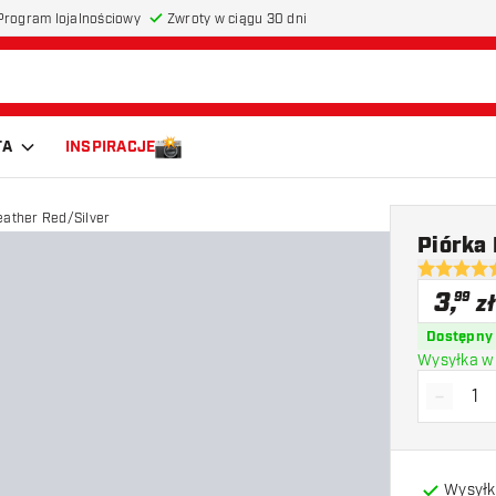
Program lojalnościowy
Zwroty w ciągu 30 dni
TA
INSPIRACJE
eather Red/Silver
Piórka
4.9 gwiazd
3
,
99
zł
Dostępny
Wysyłka w 
-
Zmniejs
Wysyłk