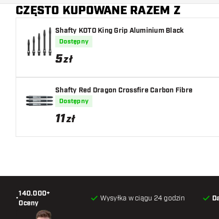
CZĘSTO KUPOWANE RAZEM Z
Shafty KOTO King Grip Aluminium Black
Dostępny
5
zł
Shafty Red Dragon Crossfire Carbon Fibre
Dostępny
11
zł
140.000+
•
Wysyłka w ciągu 24 godzin
D
Oceny