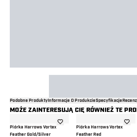
Podobne Produkty
Informacje O Produkcie
Specyfikacje
Recenz
MOŻE ZAINTERESUJĄ CIĘ RÓWNIEŻ TE PR
dodaj do listy życzeń
dodaj d
Piórka Harrows Vortex
Piórka Harrows Vortex
Feather Gold/Silver
Feather Red