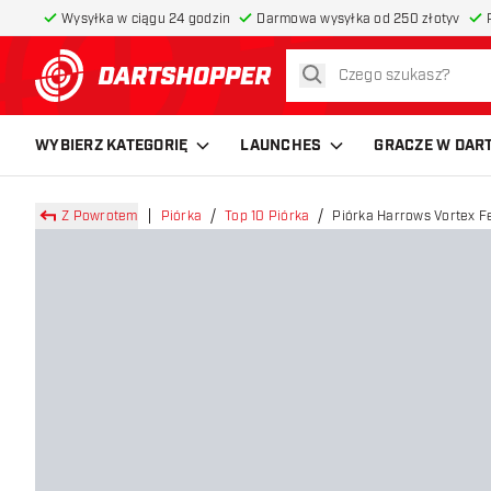
Wysyłka w ciągu 24 godzin
Darmowa wysyłka od 250 złotyv
szukaj
powrót do strony głównej
WYBIERZ KATEGORIĘ
LAUNCHES
GRACZE W DAR
Z Powrotem
Piórka
Top 10 Piórka
Piórka Harrows Vortex F