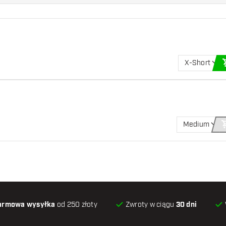
X-Short
Medium
armowa wysyłka
od 250 złoty
Zwroty w ciągu
30 dni