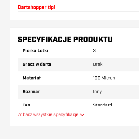
Dartshopper tip!
Upewnij się, że masz pod ręką dużo piórek i shaftó
uszkodzone lub złamane w wyniku użytkowania.
SPECYFIKACJE PRODUKTU
Wypróbuj inny kształt, materiał lub grubość piórek, 
Piórka Lotki
3
który wariant najbardziej Ci odpowiada!
Gracz w darta
Brak
Materiał
100 Micron
Rozmiar
Inny
Typ
Standard
Zobacz wszystkie specyfikacje
Elastyczność
Główny kolor