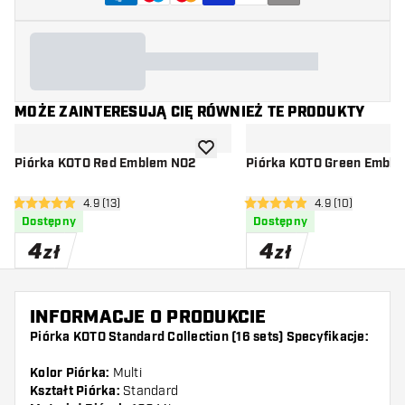
MOŻE ZAINTERESUJĄ CIĘ RÓWNIEŻ TE PRODUKTY
dodaj do listy życzeń
Piórka KOTO Red Emblem NO2
Piórka KOTO Green Embl
otwórz panel recenzji
4.9 (13)
otwórz panel rec
4.9 (10)
4.9 gwiazdki oceny
4.9 gwiazdki oceny
Dostępny
Dostępny
4
4
zł
zł
INFORMACJE O PRODUKCIE
Piórka KOTO Standard Collection (16 sets) Specyfikacje:
Kolor Piórka:
Multi
Kształt Piórka:
Standard