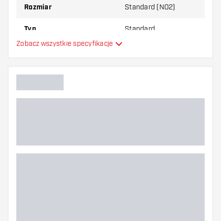
Rozmiar
Standard (NO2)
Typ
Standard
Zobacz wszystkie specyfikacje
Elastyczność
Główny kolor