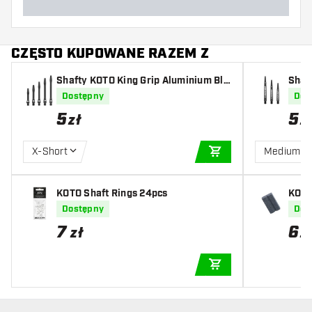
CZĘSTO KUPOWANE RAZEM Z
Shafty KOTO King Grip Aluminium Bla
Shaf
ck
Dostępny
Dos
5
5
zł
z
X-Short
Medium
DODAJ DO KOSZYK
KOTO Shaft Rings 24pcs
KOTO
Dostępny
Dos
7
6
zł
z
DODAJ DO KOSZYK