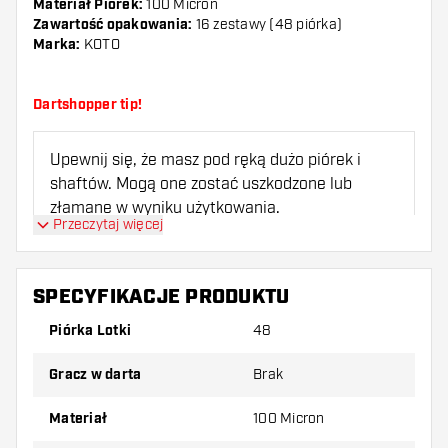
Materiał Piórek:
100 Micron
Zawartość opakowania:
16 zestawy (48 piórka)
Marka:
KOTO
Dartshopper tip!
Upewnij się, że masz pod ręką dużo piórek i
shaftów. Mogą one zostać uszkodzone lub
złamane w wyniku użytkowania.
Przeczytaj więcej
Wypróbuj inny kształt, materiał lub grubość
piórek, aby dowiedzieć się, który wariant
SPECYFIKACJE PRODUKTU
najbardziej Ci odpowiada!
Piórka Lotki
48
Gracz w darta
Brak
Materiał
100 Micron