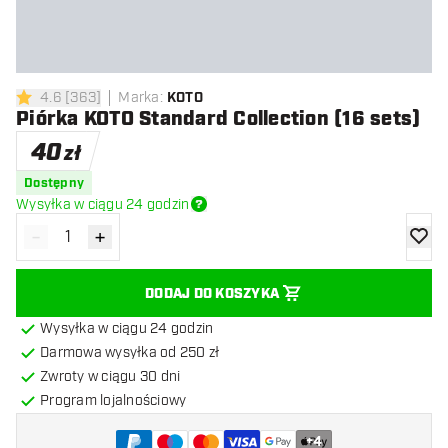
4.6
[
363
]
Marka
:
KOTO
4.6 gwiazdki oceny
Piórka KOTO Standard Collection (16 sets)
40
zł
Dostępny
Wysyłka w ciągu 24 godzin
-
+
Zmniejsz ilość
Zwiększ ilość
dodaj 
DODAJ DO KOSZYKA
Wysyłka w ciągu 24 godzin
Darmowa wysyłka od 250 zł
Zwroty w ciągu 30 dni
Program lojalnościowy
+
4