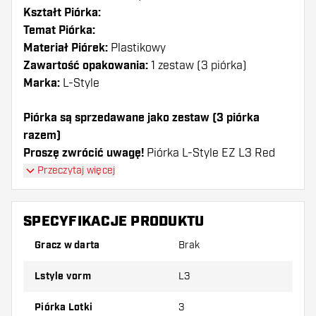
Kształt Piórka:
Temat Piórka:
Materiał Piórek:
Plastikowy
Zawartość opakowania:
1 zestaw (3 piórka)
Marka:
L-Style
Piórka są sprzedawane jako zestaw (3 piórka
razem)
Proszę zwrócić uwagę!
Piórka L-Style EZ L3 Red
może być używany tylko z shafty L-Style lub shafty
Przeczytaj więcej
nylonowym innych marek.
SPECYFIKACJE PRODUKTU
Dartshopper tip!
Gracz w darta
Brak
Upewnij się, że masz pod ręką dużo piórek i
shaftów. Mogą one zostać uszkodzone lub
Lstyle vorm
L3
złamane w wyniku użytkowania.
Piórka Lotki
3