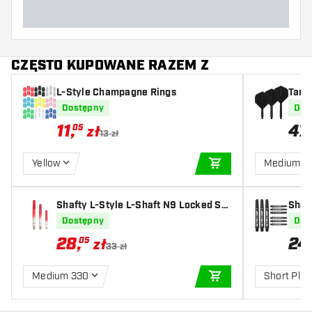
CZĘSTO KUPOWANE RAZEM Z
L-Style Champagne Rings
Targ
Dostępny
Dos
11
,
47
05
zł
13 zł
Yellow
Medium
DODAJ DO KOSZYK
Shafty L-Style L-Shaft N9 Locked Str
Shaft
aight Apple Red
Dostępny
Dos
28
,
24
05
zł
33 zł
Medium 330
Short Plus
DODAJ DO KOSZYK