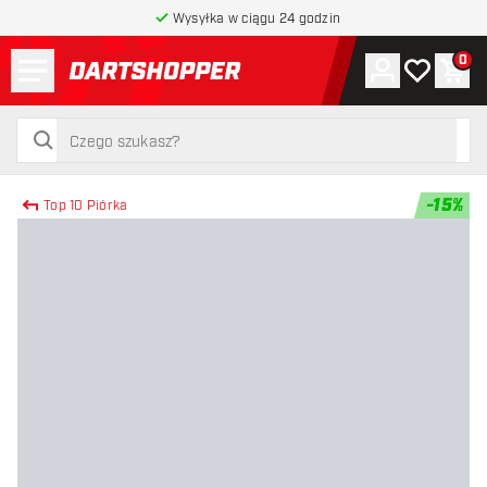
Wysyłka w ciągu 24 godzin
Menu
0
Konto
Moja lista 
Kos
powrót do strony głównej
szukaj
szukaj
-
15
%
Top 10 Piórka