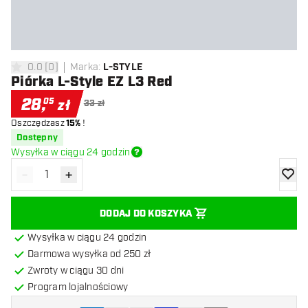
0.0
[
0
]
Marka
:
L-STYLE
0 gwiazdki oceny
Piórka L-Style EZ L3 Red
28
,
05
zł
33 zł
Oszczędzasz
15%
!
Dostępny
Wysyłka w ciągu 24 godzin
-
+
Zmniejsz ilość
Zwiększ ilość
dodaj 
DODAJ DO KOSZYKA
Wysyłka w ciągu 24 godzin
Darmowa wysyłka od 250 zł
Zwroty w ciągu 30 dni
Program lojalnościowy