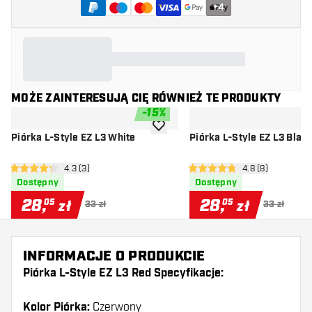
+
4
MOŻE ZAINTERESUJĄ CIĘ RÓWNIEŻ TE PRODUKTY
-
15
%
dodaj do listy życzeń
Piórka L-Style EZ L3 White
Piórka L-Style EZ L3 Blac
otwórz panel recenzji
4.3 (3)
otwórz panel rec
4.8 (8)
4.3 gwiazdki oceny
4.8 gwiazdki oceny
Dostępny
Dostępny
28
,
28
,
05
05
zł
zł
33 zł
33 zł
INFORMACJE O PRODUKCIE
Piórka L-Style EZ L3 Red Specyfikacje:
Kolor Piórka:
Czerwony