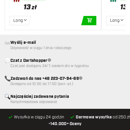
13
13
zł
Long
Long
DODAJ DO KOSZYK
Wyślij e-mail
Odpowiedź w ciągu 1 dnia roboczego
Czat z Dartshopper
Obsługa klienta niedostępna
Czat jest dostępny 24/7, siedem dni w tygodniu
Zadzwoń do nas +48 223-07-94-89
Obsługa klienta niedostępna
Dostępny od 10:00 do 17:00 (pon.-pt.)
Najczęściej zadawane pytania
Natychmiastowa odpowiedź
Wysyłka w ciągu 24 godzin
Darmowa wysyłka
od 250 zł
•
140.000+ Oceny