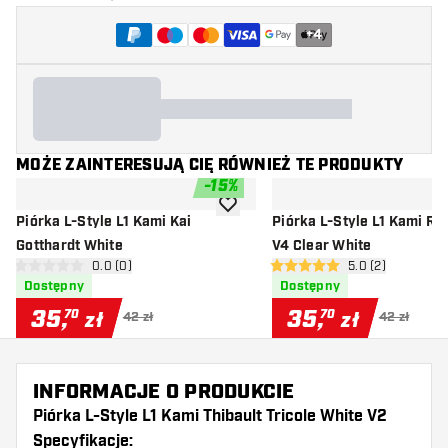
+
4
MOŻE ZAINTERESUJĄ CIĘ RÓWNIEŻ TE PRODUKTY
-
15
%
dodaj do listy życzeń
Piórka L-Style L1 Kami Kai
Piórka L-Style L1 Kami R
Gotthardt White
V4 Clear White
otwórz panel recenzji
0.0 (0)
otwórz panel rec
5.0 (2)
0 gwiazdki oceny
5 gwiazdki oceny
Dostępny
Dostępny
35
,
35
,
70
70
zł
zł
42 zł
42 zł
INFORMACJE O PRODUKCIE
Piórka L-Style L1 Kami Thibault Tricole White V2
Specyfikacje: