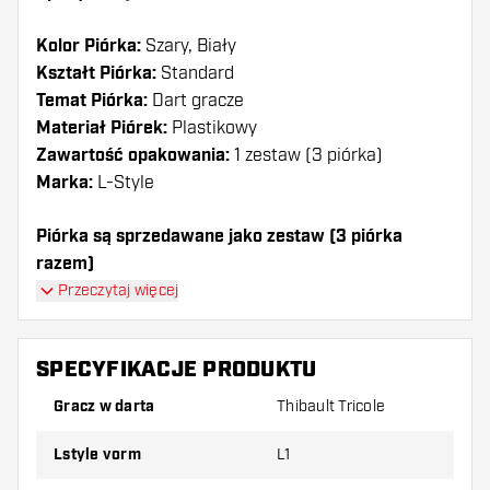
Kolor Piórka:
Szary, Biały
Kształt Piórka:
Standard
Temat Piórka:
Dart gracze
Materiał Piórek:
Plastikowy
Zawartość opakowania:
1 zestaw (3 piórka)
Marka:
L-Style
Piórka są sprzedawane jako zestaw (3 piórka
razem)
Proszę zwrócić uwagę!
Piórka L-Style L1 Kami
Przeczytaj więcej
Thibault Tricole White V2 może być używany tylko z
shafty L-Style lub shafty nylonowym innych marek.
SPECYFIKACJE PRODUKTU
Dartshopper tip!
Gracz w darta
Thibault Tricole
Upewnij się, że masz pod ręką dużo piórek i
Lstyle vorm
L1
shaftów. Mogą one zostać uszkodzone lub