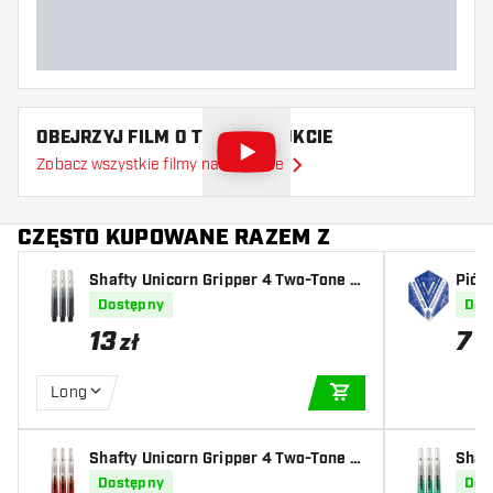
OBEJRZYJ FILM O TYM PRODUKCIE
Zobacz wszystkie filmy na YouTube
CZĘSTO KUPOWANE RAZEM Z
Shafty Unicorn Gripper 4 Two-Tone B
Piór
lack
on P
Dostępny
Dos
13
7
zł
z
Long
DODAJ DO KOSZYK
Shafty Unicorn Gripper 4 Two-Tone R
Shaf
ed
reen
Dostępny
Dos