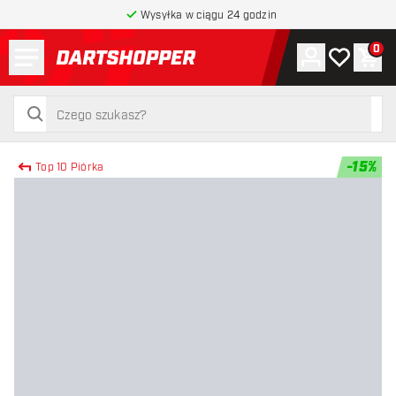
Wysyłka w ciągu 24 godzin
Menu
0
Konto
Moja lista 
Kos
powrót do strony głównej
szukaj
szukaj
-
15
%
Top 10 Piórka