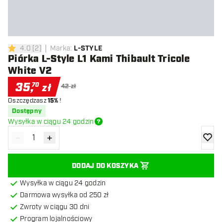
4.0
[
2
]
Marka
:
L-STYLE
4 gwiazdki oceny
Piórka L-Style L1 Kami Thibault Tricole
White V2
35
,
70
zł
42 zł
Oszczędzasz
15%
!
Dostępny
Wysyłka w ciągu 24 godzin
-
+
Zmniejsz ilość
Zwiększ ilość
dodaj 
DODAJ DO KOSZYKA
Wysyłka w ciągu 24 godzin
Darmowa wysyłka od 250 zł
Zwroty w ciągu 30 dni
Program lojalnościowy