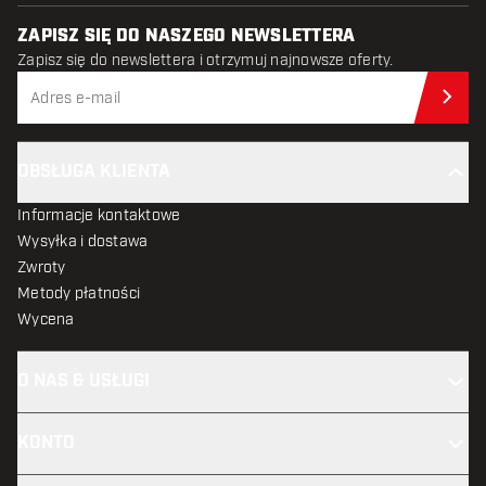
ZAPISZ SIĘ DO NASZEGO NEWSLETTERA
Zapisz się do newslettera i otrzymuj najnowsze oferty.
Zap
OBSŁUGA KLIENTA
Informacje kontaktowe
Wysyłka i dostawa
Zwroty
Metody płatności
Wycena
O NAS & USŁUGI
KONTO