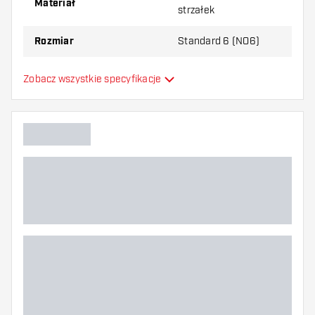
Materiał
strzałek
najbardziej Ci odpowiada!
Rozmiar
Standard 6 (NO6)
Formowane lotki do
Zobacz wszystkie specyfikacje
Typ
strzałek
Elastyczność
Główny kolor