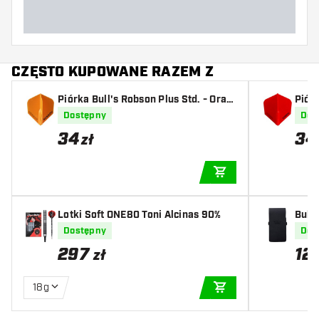
CZĘSTO KUPOWANE RAZEM Z
Piórka Bull's Robson Plus Std. - Oran
Piór
ge
Dostępny
Dos
34
34
zł
DODAJ DO KOSZYK
Lotki Soft ONE80 Toni Alcinas 90%
Dostępny
Dos
297
12
zł
18g
DODAJ DO KOSZYK