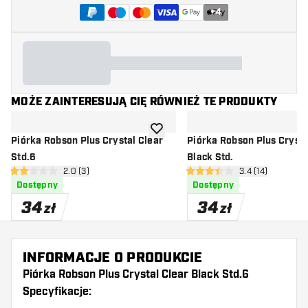
+
4
MOŻE ZAINTERESUJĄ CIĘ RÓWNIEŻ TE PRODUKTY
dodaj do listy życzeń
Piórka Robson Plus Crystal Clear
Piórka Robson Plus Crysta
Std.6
Black Std.
otwórz panel recenzji
2.0 (3)
otwórz panel rec
3.4 (14)
2 gwiazdki oceny
3.4 gwiazdki oceny
Dostępny
Dostępny
34
34
zł
zł
INFORMACJE O PRODUKCIE
Piórka Robson Plus Crystal Clear Black Std.6
Specyfikacje: