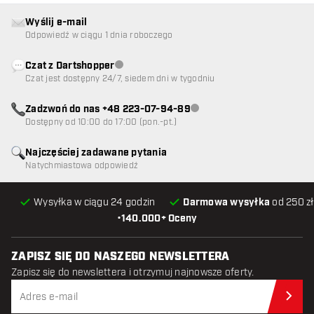
Wyślij e-mail
Odpowiedź w ciągu 1 dnia roboczego
Czat z Dartshopper
Obsługa klienta niedostępna
Czat jest dostępny 24/7, siedem dni w tygodniu
Zadzwoń do nas +48 223-07-94-89
Obsługa klienta niedostępna
Dostępny od 10:00 do 17:00 (pon.-pt.)
Najczęściej zadawane pytania
Natychmiastowa odpowiedź
Wysyłka w ciągu 24 godzin
Darmowa wysyłka
od 250 zł
•
140.000+ Oceny
ZAPISZ SIĘ DO NASZEGO NEWSLETTERA
Zapisz się do newslettera i otrzymuj najnowsze oferty.
Zap