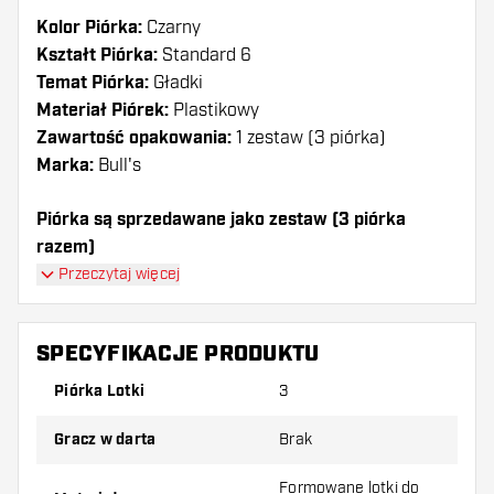
Kolor Piórka:
Czarny
Kształt Piórka:
Standard 6
Temat Piórka:
Gładki
Materiał Piórek:
Plastikowy
Zawartość opakowania:
1 zestaw (3 piórka)
Marka:
Bull's
Piórka są sprzedawane jako zestaw (3 piórka
razem)
Przeczytaj więcej
Dartshopper tip!
Upewnij się, że masz pod ręką dużo piórek i
SPECYFIKACJE PRODUKTU
shaftów. Mogą one zostać uszkodzone lub
Piórka Lotki
3
złamane w wyniku użytkowania.
Gracz w darta
Brak
Wypróbuj inny kształt, materiał lub grubość
piórek, aby dowiedzieć się, który wariant
Formowane lotki do