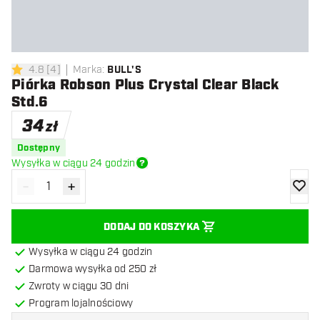
4.8
[
4
]
Marka
:
BULL'S
4.8 gwiazdki oceny
Piórka Robson Plus Crystal Clear Black
Std.6
34
zł
Dostępny
Wysyłka w ciągu 24 godzin
-
+
Zmniejsz ilość
Zwiększ ilość
dodaj 
DODAJ DO KOSZYKA
Wysyłka w ciągu 24 godzin
Darmowa wysyłka od 250 zł
Zwroty w ciągu 30 dni
Program lojalnościowy