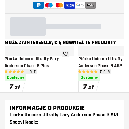
+
4
MOŻE ZAINTERESUJĄ CIĘ RÓWNIEŻ TE PRODUKTY
dodaj do listy życzeń
Piórka Unicorn Ultrafly Gary
Piórka Unicorn Ultrafly Ga
Anderson Phase 6 Plus
Anderson Phase 6 AR2
otwórz panel recenzji
4.9 (11)
otwórz panel rec
5.0 (6)
4.9 gwiazdki oceny
5 gwiazdki oceny
Dostępny
Dostępny
7
7
zł
zł
INFORMACJE O PRODUKCIE
Piórka Unicorn Ultrafly Gary Anderson Phase 6 AR1
Specyfikacje: