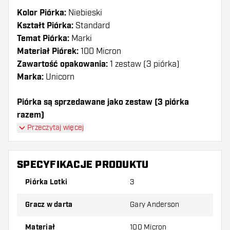
Kolor Piórka:
Niebieski
Kształt Piórka:
Standard
Temat Piórka:
Marki
Materiał Piórek:
100 Micron
Zawartość opakowania:
1 zestaw (3 piórka)
Marka:
Unicorn
Piórka są sprzedawane jako zestaw (3 piórka
razem)
Przeczytaj więcej
Dartshopper tip!
Upewnij się, że masz pod ręką dużo piórek i
SPECYFIKACJE PRODUKTU
shaftów. Mogą one zostać uszkodzone lub
Piórka Lotki
3
złamane w wyniku użytkowania.
Gracz w darta
Gary Anderson
Wypróbuj inny kształt, materiał lub grubość
piórek, aby dowiedzieć się, który wariant
Materiał
100 Micron