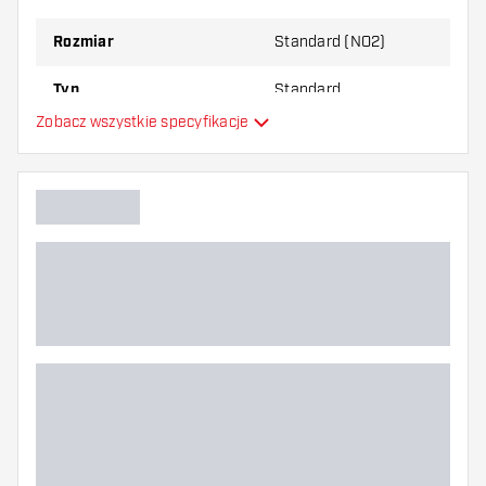
najbardziej Ci odpowiada!
Rozmiar
Standard (NO2)
Typ
Standard
Zobacz wszystkie specyfikacje
Elastyczność
Główny kolor