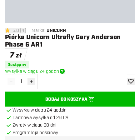
5.0
[
4
]
Marka
:
UNICORN
5 gwiazdki oceny
Piórka Unicorn Ultrafly Gary Anderson
Phase 6 AR1
7
zł
Dostępny
Wysyłka w ciągu 24 godzin
-
+
Zmniejsz ilość
Zwiększ ilość
dodaj 
DODAJ DO KOSZYKA
Wysyłka w ciągu 24 godzin
Darmowa wysyłka od 250 zł
Zwroty w ciągu 30 dni
Program lojalnościowy