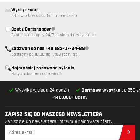
Wyślij e-mail
Odpowiedź w ciągu 1 dnia roboczego
Czat z Dartshopper
Obsługa klienta niedostępna
Czat jest dostępny 24/7, siedem dni w tygodniu
Zadzwoń do nas +48 223-07-94-89
Obsługa klienta niedostępna
Dostępny od 10:00 do 17:00 (pon.-pt.)
Najczęściej zadawane pytania
Natychmiastowa odpowiedź
Wysyłka w ciągu 24 godzin
Darmowa wysyłka
od 250 zł
•
140.000+ Oceny
ZAPISZ SIĘ DO NASZEGO NEWSLETTERA
Zapisz się do newslettera i otrzymuj najnowsze oferty.
Zap