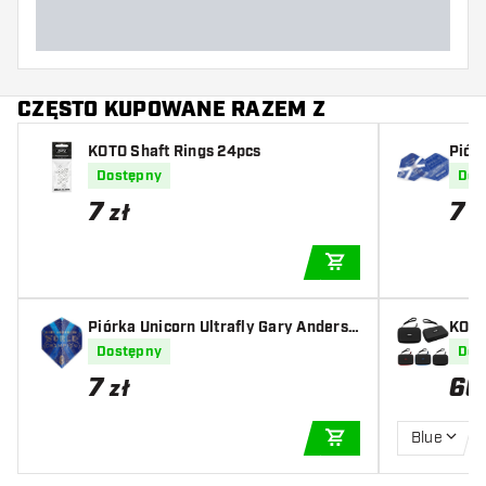
CZĘSTO KUPOWANE RAZEM Z
KOTO Shaft Rings 24pcs
Piór
on B
Dostępny
Dos
7
7
zł
z
DODAJ DO KOSZYK
Piórka Unicorn Ultrafly Gary Anderso
KOTO
n Phase 6 Plus
Dostępny
Dos
7
66
zł
Blue
DODAJ DO KOSZYK