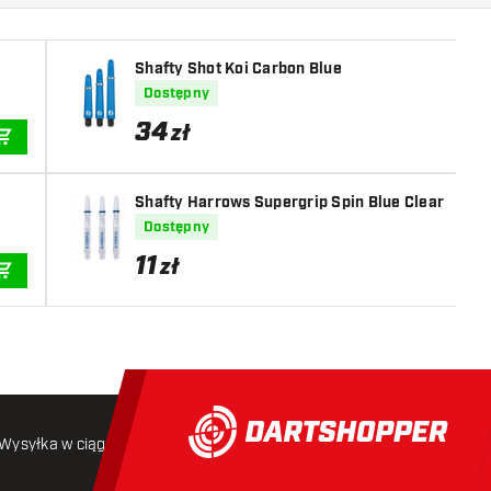
Shafty Shot Koi Carbon Blue
Dostępny
34
zł
DODAJ DO KOSZYKA
Shafty Harrows Supergrip Spin Blue Clear
Dostępny
11
zł
DODAJ DO KOSZYKA
Wysyłka w ciągu 24 godzin
Darmowa wysyłka
od 250 złoty