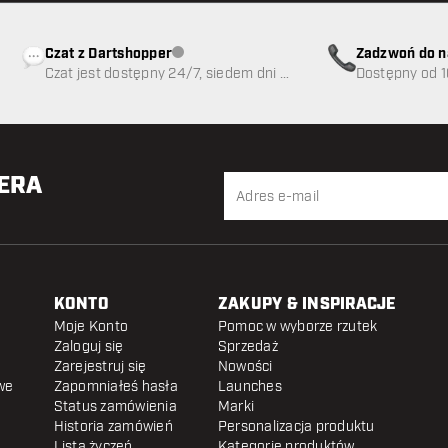
Czat z Dartshopper
Zadzwoń do n
Obsługa klienta niedostępna
Czat jest dostępny 24/7, siedem dni w
89
Dostępny od 1
tygodniu
TERA
KONTO
ZAKUPY & INSPIRACJE
Moje Konto
Pomoc w wyborze rzutek
Zaloguj się
Sprzedaż
Zarejestruj się
Nowości
we
Zapomniałeś hasła
Launches
Status zamówienia
Marki
Historia zamówień
Personalizacja produktu
Lista życzeń
Kategorie produktów