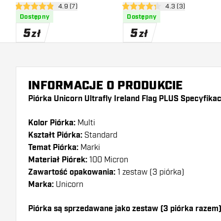
otwórz panel recenzji
4.9 (7)
otwórz panel recen
4.3 (3)
4.9 gwiazdki oceny
4.3 gwiazdki oceny
Dostępny
Dostępny
5
5
zł
zł
INFORMACJE O PRODUKCIE
Piórka Unicorn Ultrafly Ireland Flag PLUS Specyfikac
Kolor Piórka:
Multi
Kształt Piórka:
Standard
Temat Piórka:
Marki
Materiał Piórek:
100 Micron
Zawartość opakowania:
1 zestaw (3 piórka)
Marka:
Unicorn
Piórka są sprzedawane jako zestaw (3 piórka razem