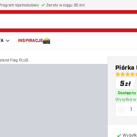
Program lojalnościowy
Zwroty w ciągu 30 dni
TA
INSPIRACJE
reland Flag PLUS
Piórka 
4.5 gwiazd
5
zł
Dostępny
Wysyłka w 
-
Zmniejs
Wysyłk