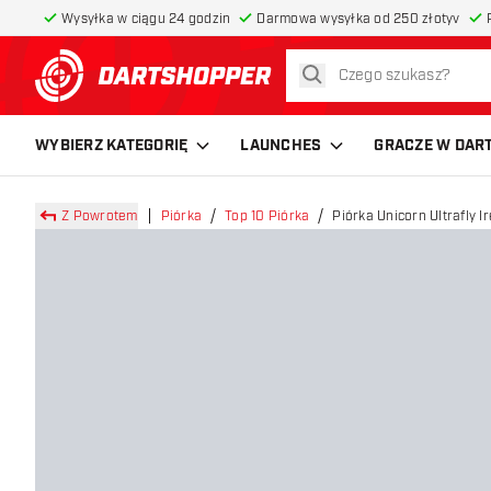
Wysyłka w ciągu 24 godzin
Darmowa wysyłka od 250 złotyv
szukaj
powrót do strony głównej
WYBIERZ KATEGORIĘ
LAUNCHES
GRACZE W DAR
Z Powrotem
Piórka
Top 10 Piórka
Piórka Unicorn Ultrafly I