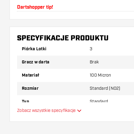
Dartshopper tip!
Upewnij się, że masz pod ręką dużo piórek i shaftó
uszkodzone lub złamane w wyniku użytkowania.
SPECYFIKACJE PRODUKTU
Wypróbuj inny kształt, materiał lub grubość piórek, 
Piórka Lotki
3
który wariant najbardziej Ci odpowiada!
Gracz w darta
Brak
Materiał
100 Micron
Rozmiar
Standard (NO2)
Typ
Standard
Zobacz wszystkie specyfikacje
Elastyczność
Główny kolor