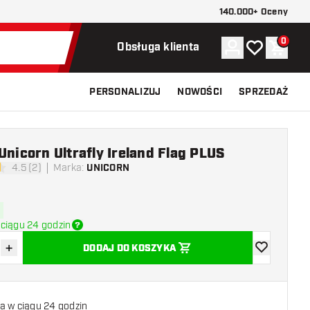
140.000+ Oceny
0
Konto
Moja lista ży
Koszy
Obsługa klienta
PERSONALIZUJ
NOWOŚCI
SPRZEDAŻ
Unicorn Ultrafly Ireland Flag PLUS
4.5 (2)
Marka
:
UNICORN
ki oceny
ciągu 24 godzin
+
DODAJ DO KOSZYKA
z ilość
Zwiększ ilość
dodaj do list
a w ciągu 24 godzin