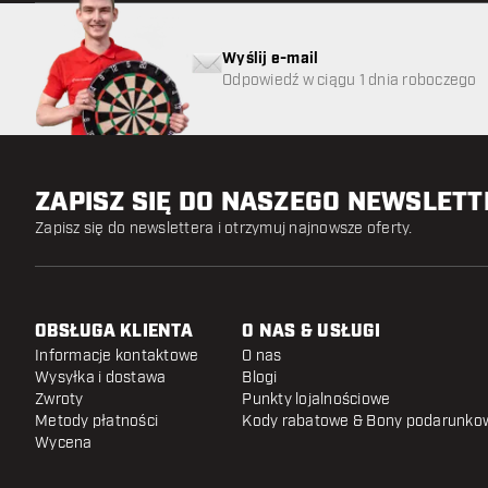
Wyślij e-mail
Odpowiedź w ciągu 1 dnia roboczego
ZAPISZ SIĘ DO NASZEGO NEWSLET
Zapisz się do newslettera i otrzymuj najnowsze oferty.
OBSŁUGA KLIENTA
O NAS & USŁUGI
Informacje kontaktowe
O nas
Wysyłka i dostawa
Blogi
Zwroty
Punkty lojalnościowe
Metody płatności
Kody rabatowe & Bony podarunko
Wycena