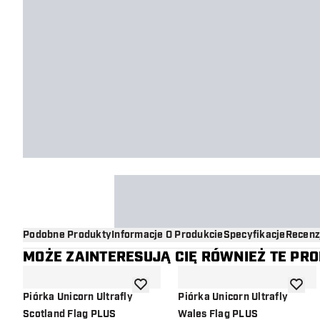
Podobne Produkty
Informacje O Produkcie
Specyfikacje
Recenz
MOŻE ZAINTERESUJĄ CIĘ RÓWNIEŻ TE PR
dodaj do listy życzeń
dodaj d
Piórka Unicorn Ultrafly
Piórka Unicorn Ultrafly
Scotland Flag PLUS
Wales Flag PLUS