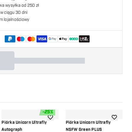
a wysyłka od 250 zł
w ciągu 30 dni
m lojalnościowy
+
2
-
25
%
listy życzeń
dodaj do listy życzeń
dodaj do li
Piórka Unicorn Ultrafly
Piórka Unicorn Ultrafly
P
Autograph
NSFW Green PLUS
B