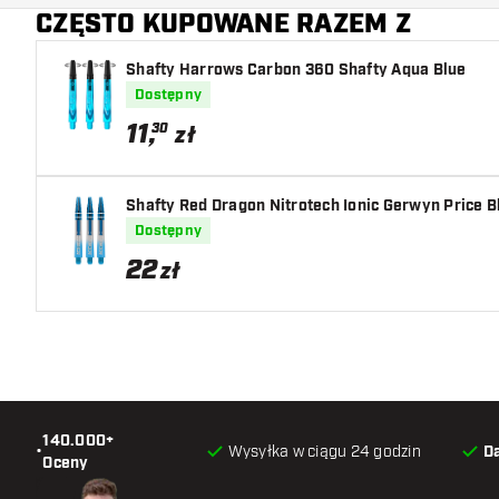
CZĘSTO KUPOWANE RAZEM Z
Shafty Harrows Carbon 360 Shafty Aqua Blue
Dostępny
11
,
30
zł
Shafty Red Dragon Nitrotech Ionic Gerwyn Price B
Dostępny
22
zł
140.000+
•
Wysyłka w ciągu 24 godzin
D
Oceny