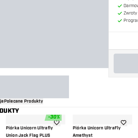
Darmow
Zwroty 
Progra
je
Polecane Produkty
ODUKTY
-
30
%
o listy życzeń
dodaj do listy życzeń
dodaj do 
Piórka Unicorn Ultrafly
Piórka Unicorn UltraFly
Union Jack Flag PLUS
Amethyst