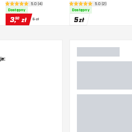
zji
otwórz panel recenzji
5.0 (4)
otwórz panel recenzj
5.0 (2)
5 gwiazdki oceny
5 gwiazdki oceny
Dostępny
Dostępny
3
,
5
50
zł
zł
5 zł
je:
)