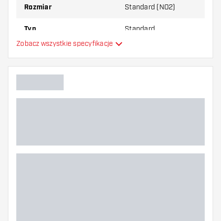
Rozmiar
Standard (NO2)
Typ
Standard
Zobacz wszystkie specyfikacje
Elastyczność
Główny kolor