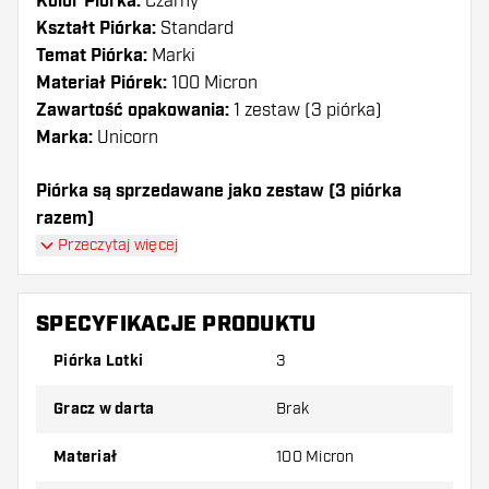
Kolor Piórka:
Czarny
Kształt Piórka:
Standard
Temat Piórka:
Marki
Materiał Piórek:
100 Micron
Zawartość opakowania:
1 zestaw (3 piórka)
Marka:
Unicorn
Piórka są sprzedawane jako zestaw (3 piórka
razem)
Przeczytaj więcej
Dartshopper tip!
Upewnij się, że masz pod ręką dużo piórek i
SPECYFIKACJE PRODUKTU
shaftów. Mogą one zostać uszkodzone lub
Piórka Lotki
3
złamane w wyniku użytkowania.
Gracz w darta
Brak
Wypróbuj inny kształt, materiał lub grubość
piórek, aby dowiedzieć się, który wariant
Materiał
100 Micron
najbardziej Ci odpowiada!