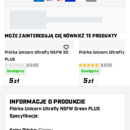
MOŻE ZAINTERESUJĄ CIĘ RÓWNIEŻ TE PRODUKTY
dodaj do listy życzeń
Piórka Unicorn Ultrafly NSFW 3D
Piórka Unicorn UltraFly 
PLUS
otwórz panel recenzji
0.0 (0)
otwórz panel rec
5.0 (2)
0 gwiazdki oceny
5 gwiazdki oceny
Dostępny
Dostępny
5
5
zł
zł
INFORMACJE O PRODUKCIE
Piórka Unicorn Ultrafly NSFW Green PLUS
Specyfikacje: