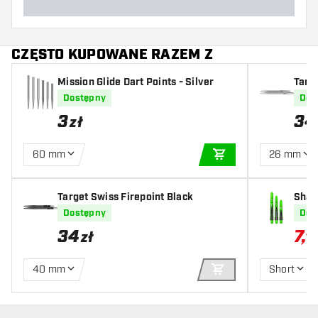
CZĘSTO KUPOWANE RAZEM Z
Mission Glide Dart Points - Silver
Targe
Dostępny
Dos
3
34
zł
60 mm
26 mm
DODAJ DO KOSZYK
Target Swiss Firepoint Black
Shaf
en
Dostępny
Dos
34
7
,
50
zł
40 mm
Short
DODAJ DO KOSZYK