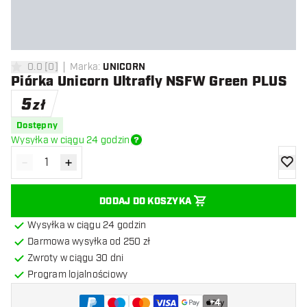
0.0
[
0
]
Marka
:
UNICORN
0 gwiazdki oceny
Piórka Unicorn Ultrafly NSFW Green PLUS
5
zł
Dostępny
Wysyłka w ciągu 24 godzin
-
+
Zmniejsz ilość
Zwiększ ilość
dodaj 
DODAJ DO KOSZYKA
Wysyłka w ciągu 24 godzin
Darmowa wysyłka od 250 zł
Zwroty w ciągu 30 dni
Program lojalnościowy
+
4