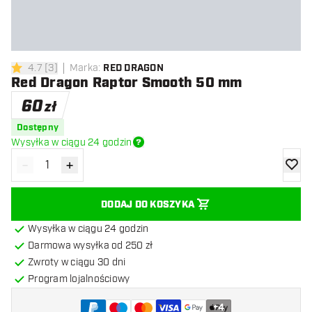
4.7
[
3
]
Marka
:
RED DRAGON
4.7 gwiazdki oceny
Red Dragon Raptor Smooth 50 mm
60
zł
Dostępny
Wysyłka w ciągu 24 godzin
-
+
Zmniejsz ilość
Zwiększ ilość
dodaj 
DODAJ DO KOSZYKA
Wysyłka w ciągu 24 godzin
Darmowa wysyłka od 250 zł
Zwroty w ciągu 30 dni
Program lojalnościowy
+
4