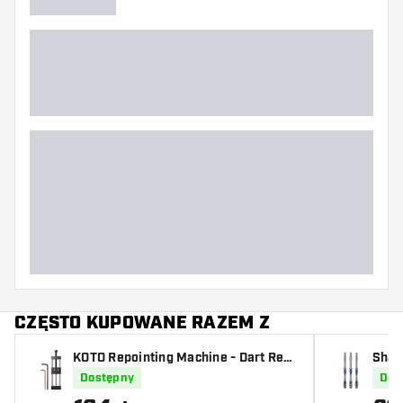
CZĘSTO KUPOWANE RAZEM Z
KOTO Repointing Machine - Dart Repo
Shaf
inter
roov
Dostępny
Dos