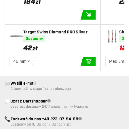
194
22
zł
DODAJ DO KOSZYK
Target Swiss Diamond PRO Silver
Shaf
Dostępny
Dos
42
12
,
7
zł
40 mm
Medium
DODAJ DO KOSZYK
Wyślij e-mail
Odpowiedź w ciągu 1 dnia roboczego
Czat z Dartshopper
Obsługa klienta niedostępna
Czat jest dostępny 24/7, siedem dni w tygodniu
Zadzwoń do nas +48 223-07-94-89
Obsługa klienta niedostępna
Dostępny od 10:00 do 17:00 (pon.-pt.)