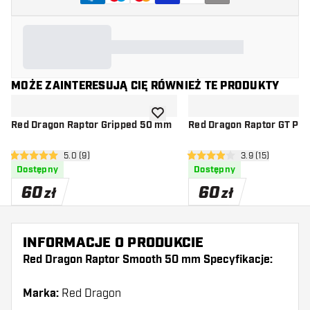
MOŻE ZAINTERESUJĄ CIĘ RÓWNIEŻ TE PRODUKTY
dodaj do listy życzeń
Red Dragon Raptor Gripped 50 mm
Red Dragon Raptor GT Poi
otwórz panel recenzji
5.0 (9)
otwórz panel rec
3.9 (15)
5 gwiazdki oceny
3.9 gwiazdki oceny
Dostępny
Dostępny
60
60
zł
zł
INFORMACJE O PRODUKCIE
Red Dragon Raptor Smooth 50 mm Specyfikacje:
Marka:
Red Dragon