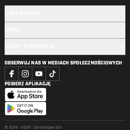
O NAS & USŁUGI
KONTO
ZAKUPY & INSPIRACJE
OBSERWUJ NAS W MEDIACH SPOŁECZNOŚCIOWYCH
POBIERZ APLIKACJĘ
© 2014 - 2026 · Dartshopper B.V.