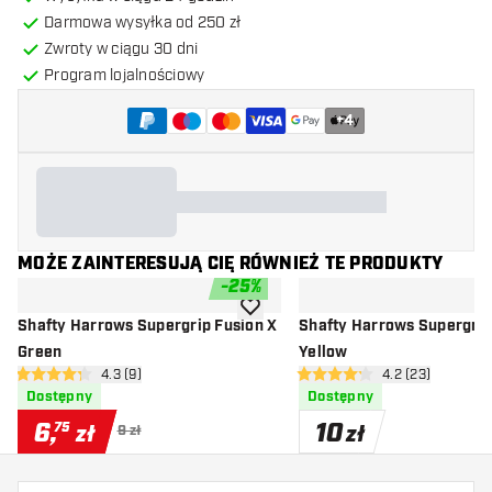
Darmowa wysyłka od 250 zł
Zwroty w ciągu 30 dni
Program lojalnościowy
+
4
MOŻE ZAINTERESUJĄ CIĘ RÓWNIEŻ TE PRODUKTY
-
25
%
dodaj do listy życzeń
Shafty Harrows Supergrip Fusion X
Shafty Harrows Supergrip
Green
Yellow
otwórz panel recenzji
4.3 (9)
otwórz panel rec
4.2 (23)
4.3 gwiazdki oceny
4.2 gwiazdki oceny
Dostępny
Dostępny
6
,
10
75
zł
zł
9 zł