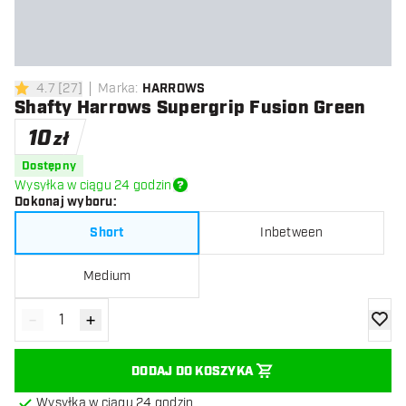
4.7
[
27
]
Marka
:
HARROWS
4.7 gwiazdki oceny
Shafty Harrows Supergrip Fusion Green
10
zł
Dostępny
Wysyłka w ciągu 24 godzin
Dokonaj wyboru
:
Short
Inbetween
Medium
-
+
Zmniejsz ilość
Zwiększ ilość
dodaj 
DODAJ DO KOSZYKA
Wysyłka w ciągu 24 godzin