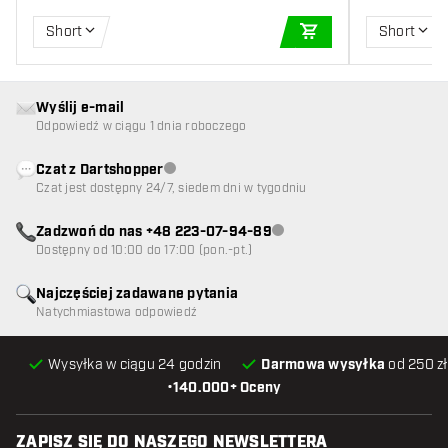
Short
Short
DODAJ DO KOSZYK
Wyślij e-mail
Odpowiedź w ciągu 1 dnia roboczego
Czat z Dartshopper
Obsługa klienta niedostępna
Czat jest dostępny 24/7, siedem dni w tygodniu
Zadzwoń do nas +48 223-07-94-89
Obsługa klienta niedostępna
Dostępny od 10:00 do 17:00 (pon.-pt.)
Najczęściej zadawane pytania
Natychmiastowa odpowiedź
Wysyłka w ciągu 24 godzin
Darmowa wysyłka
od 250 zł
•
140.000+ Oceny
ZAPISZ SIĘ DO NASZEGO NEWSLETTERA