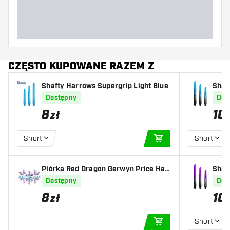
CZĘSTO KUPOWANE RAZEM Z
Shafty Harrows Supergrip Light Blue
Shaf
ht Bl
Dostępny
Dos
8
10
zł
Short
Short
DODAJ DO KOSZYK
Piórka Red Dragon Gerwyn Price Har
Shaf
dcore Rainbow Snowflake
ple
Dostępny
Dos
8
10
zł
Short
DODAJ DO KOSZYK