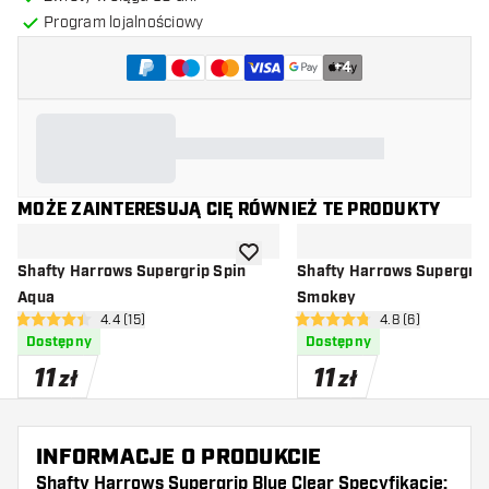
Program lojalnościowy
+
4
MOŻE ZAINTERESUJĄ CIĘ RÓWNIEŻ TE PRODUKTY
dodaj do listy życzeń
Shafty Harrows Supergrip Spin
Shafty Harrows Supergrip
Aqua
Smokey
otwórz panel recenzji
4.4 (15)
otwórz panel rec
4.8 (6)
4.4 gwiazdki oceny
4.8 gwiazdki oceny
Dostępny
Dostępny
11
11
zł
zł
INFORMACJE O PRODUKCIE
Shafty Harrows Supergrip Blue Clear Specyfikacje: