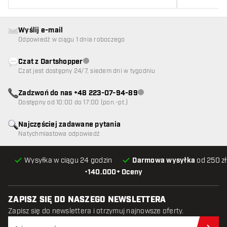
Wyślij e-mail
Odpowiedź w ciągu 1 dnia roboczego
Czat z Dartshopper
Obsługa klienta niedostępna
Czat jest dostępny 24/7, siedem dni w tygodniu
Zadzwoń do nas +48 223-07-94-89
Obsługa klienta niedostępna
Dostępny od 10:00 do 17:00 (pon.-pt.)
Najczęściej zadawane pytania
Natychmiastowa odpowiedź
Wysyłka w ciągu 24 godzin
Darmowa wysyłka
od 250 zł
•
140.000+ Oceny
ZAPISZ SIĘ DO NASZEGO NEWSLETTERA
Zapisz się do newslettera i otrzymuj najnowsze oferty.