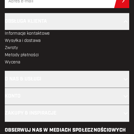
Zap
OBSŁUGA KLIENTA
Informacje kontaktowe
Wysyłka i dostawa
Zwroty
Metody płatności
Wycena
O NAS & USŁUGI
KONTO
ZAKUPY & INSPIRACJE
OBSERWUJ NAS W MEDIACH SPOŁECZNOŚCIOWYCH