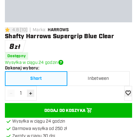
4.8
[
10
]
Marka
:
HARROWS
4.8 gwiazdki oceny
Shafty Harrows Supergrip Blue Clear
8
zł
Dostępny
Wysyłka w ciągu 24 godzin
Dokonaj wyboru
:
Short
Inbetween
-
+
Zmniejsz ilość
Zwiększ ilość
dodaj 
DODAJ DO KOSZYKA
Wysyłka w ciągu 24 godzin
Darmowa wysyłka od 250 zł
Zwroty w ciągu 30 dni