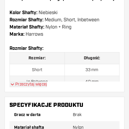
Kolor Shafty:
Niebieski
Rozmiar Shafty:
Medium, Short, Inbetween
Materiał Shafty:
Nylon + Ring
Marka:
Harrows
Rozmiar Shafty:
Rozmiar:
Długość:
Short
33 mm
In Between
40 mm
Przeczytaj więcej
Medium
47 mm
SPECYFIKACJE PRODUKTU
Shafty są sprzedawane jako zestaw (3 shafty
Gracz w darta
Brak
razem)
Materiał shafta
Nylon