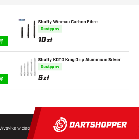
Shafty Winmau Carbon Fibre
Dostępny
10
zł
DODAJ DO KOSZYKA
Shafty KOTO King Grip Aluminium Silver
Dostępny
5
zł
DODAJ DO KOSZYKA
Wysyłka w ciągu 24 godzin
Darmowa wysyłka
od 250 złoty