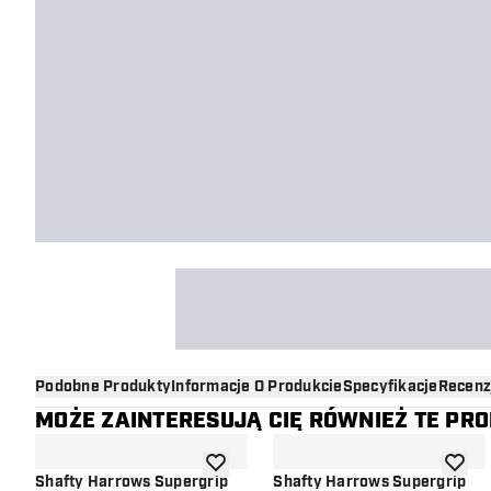
Podobne Produkty
Informacje O Produkcie
Specyfikacje
Recenz
MOŻE ZAINTERESUJĄ CIĘ RÓWNIEŻ TE PR
dodaj do listy życzeń
dodaj d
Shafty Harrows Supergrip
Shafty Harrows Supergrip