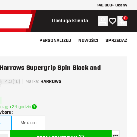
140.000+ Oceny
0
Konto
Moja lista ży
Koszy
Obsługa klienta
PERSONALIZUJ
NOWOŚCI
SPRZEDAŻ
 Harrows Supergrip Spin Black and
4.3 (18)
Marka
:
HARROWS
ki oceny
ciągu 24 godzin
yboru
:
t
Medium