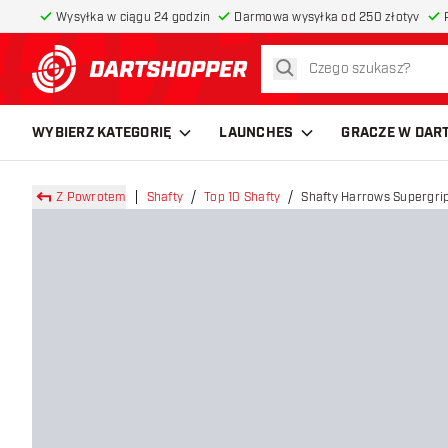
Wysyłka w ciągu 24 godzin
Darmowa wysyłka od 250 złotyv
szukaj
powrót do strony głównej
WYBIERZ KATEGORIĘ
LAUNCHES
GRACZE W DAR
Z Powrotem
Shafty
Top 10 Shafty
Shafty Harrows Supergrip