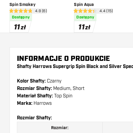
Spin Smokey
Spin Aqua
otwórz panel recenzji
4.8 (6)
otwórz panel recen
4.4 (15)
4.8 gwiazdki oceny
4.4 gwiazdki oceny
Dostępny
Dostępny
11
11
zł
zł
INFORMACJE O PRODUKCIE
Shafty Harrows Supergrip Spin Black and Silver Spec
Kolor Shafty:
Czarny
Rozmiar Shafty:
Medium, Short
Materiał Shafty:
Top Spin
Marka:
Harrows
Rozmiar Shafty:
Rozmiar: