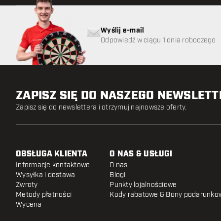
Wyślij e-mail
Odpowiedź w ciągu 1 dnia roboczego
ZAPISZ SIĘ DO NASZEGO NEWSLET
Zapisz się do newslettera i otrzymuj najnowsze oferty.
OBSŁUGA KLIENTA
O NAS & USŁUGI
Informacje kontaktowe
O nas
Wysyłka i dostawa
Blogi
Zwroty
Punkty lojalnościowe
Metody płatności
Kody rabatowe & Bony podarunko
Wycena