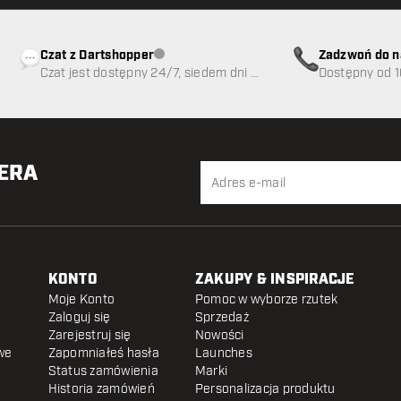
Czat z Dartshopper
Zadzwoń do n
Obsługa klienta niedostępna
Czat jest dostępny 24/7, siedem dni w
89
Dostępny od 1
tygodniu
TERA
KONTO
ZAKUPY & INSPIRACJE
Moje Konto
Pomoc w wyborze rzutek
Zaloguj się
Sprzedaż
Zarejestruj się
Nowości
we
Zapomniałeś hasła
Launches
Status zamówienia
Marki
Historia zamówień
Personalizacja produktu