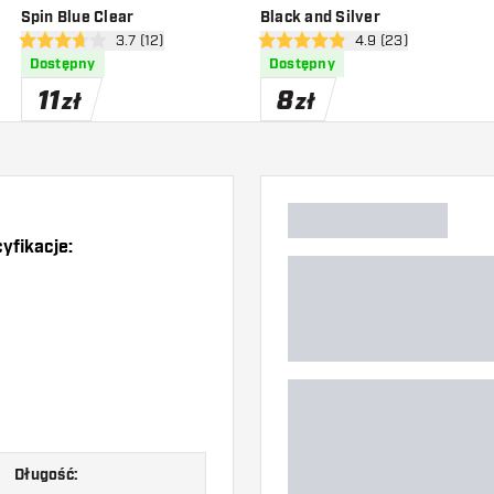
Spin Blue Clear
Black and Silver
zji
otwórz panel recenzji
3.7 (12)
otwórz panel recenzj
4.9 (23)
3.7 gwiazdki oceny
4.9 gwiazdki oceny
Dostępny
Dostępny
11
8
zł
zł
yfikacje:
Długość: