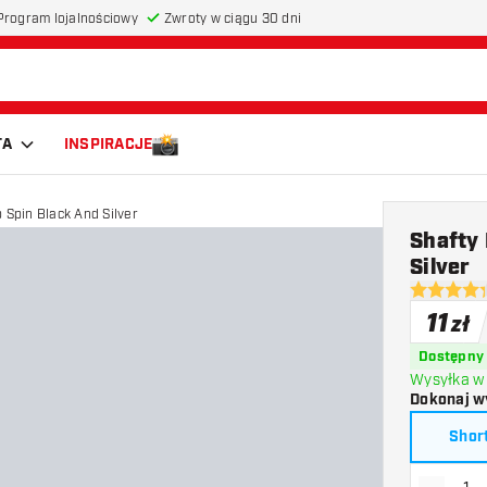
Program lojalnościowy
Zwroty w ciągu 30 dni
TA
INSPIRACJE
 Spin Black And Silver
Shafty
Silver
4.3 gwiazd
11
zł
Dostępny
Wysyłka w 
Dokonaj w
Shor