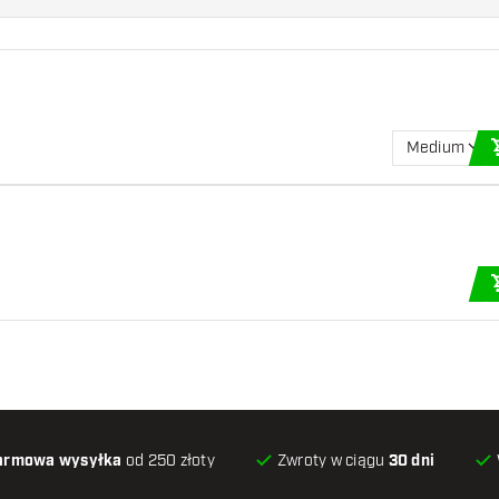
Medium
armowa wysyłka
od 250 złoty
Zwroty w ciągu
30 dni