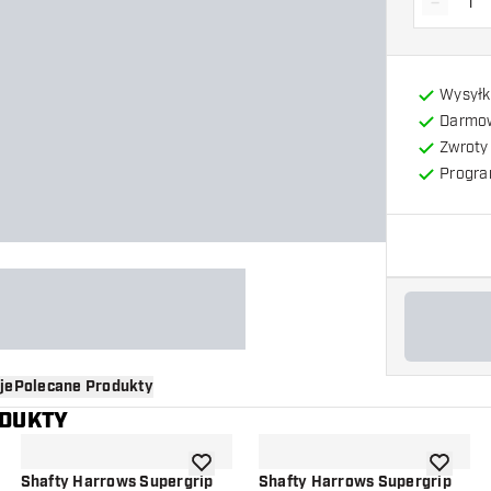
-
Zmniejs
Wysyłk
Darmow
Zwroty 
Progra
je
Polecane Produkty
ODUKTY
o listy życzeń
dodaj do listy życzeń
dodaj do 
Shafty Harrows Supergrip
Shafty Harrows Supergrip