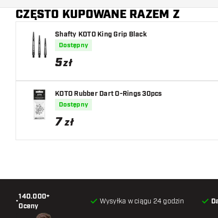
CZĘSTO KUPOWANE RAZEM Z
Shafty KOTO King Grip Black
Dostępny
5
zł
KOTO Rubber Dart O-Rings 30pcs
Dostępny
7
zł
140.000+
•
Wysyłka w ciągu 24 godzin
D
Oceny