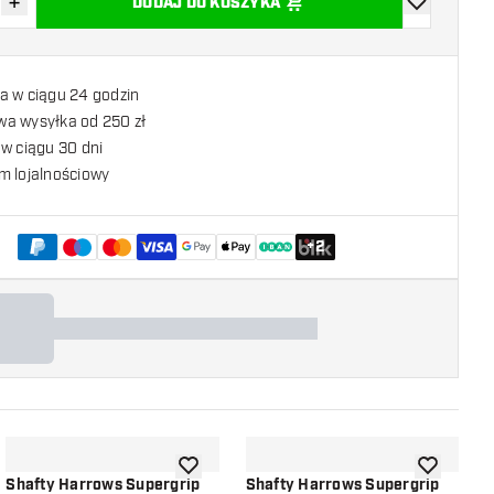
+
DODAJ DO KOSZYKA
z ilość
Zwiększ ilość
dodaj do list
a w ciągu 24 godzin
a wysyłka od 250 zł
w ciągu 30 dni
m lojalnościowy
+
2
listy życzeń
dodaj do listy życzeń
dodaj do li
Shafty Harrows Supergrip
Shafty Harrows Supergrip
S