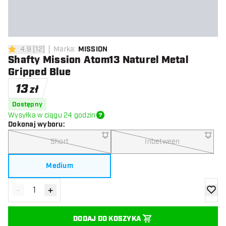
4.9
[
12
]
Marka
:
MISSION
4.9 gwiazdki oceny
Shafty Mission Atom13 Naturel Metal
Gripped Blue
13
zł
Dostępny
Wysyłka w ciągu 24 godzin
Dokonaj wyboru
:
Short
Inbetween
Medium
-
+
Zmniejsz ilość
Zwiększ ilość
dodaj 
DODAJ DO KOSZYKA