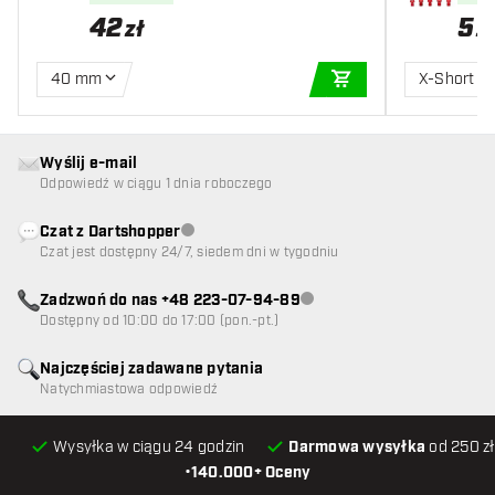
42
5
zł
z
40 mm
X-Short
DODAJ DO KOSZYK
Wyślij e-mail
Odpowiedź w ciągu 1 dnia roboczego
Czat z Dartshopper
Obsługa klienta niedostępna
Czat jest dostępny 24/7, siedem dni w tygodniu
Zadzwoń do nas +48 223-07-94-89
Obsługa klienta niedostępna
Dostępny od 10:00 do 17:00 (pon.-pt.)
Najczęściej zadawane pytania
Natychmiastowa odpowiedź
Wysyłka w ciągu 24 godzin
Darmowa wysyłka
od 250 zł
•
140.000+ Oceny