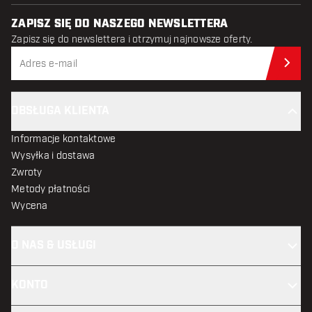
ZAPISZ SIĘ DO NASZEGO NEWSLETTERA
Zapisz się do newslettera i otrzymuj najnowsze oferty.
Zap
OBSŁUGA KLIENTA
Informacje kontaktowe
Wysyłka i dostawa
Zwroty
Metody płatności
Wycena
O NAS & USŁUGI
KONTO