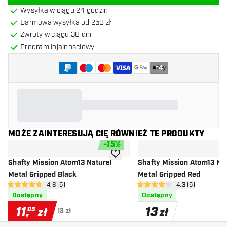
Wysyłka w ciągu 24 godzin
Darmowa wysyłka od 250 zł
Zwroty w ciągu 30 dni
Program lojalnościowy
+
4
MOŻE ZAINTERESUJĄ CIĘ RÓWNIEŻ TE PRODUKTY
-
15
%
dodaj do listy życzeń
Shafty Mission Atom13 Naturel
Shafty Mission Atom13 Na
Metal Gripped Black
Metal Gripped Red
otwórz panel recenzji
4.8 (5)
otwórz panel rec
4.3 (6)
4.8 gwiazdki oceny
4.3 gwiazdki oceny
Dostępny
Dostępny
11
,
13
05
zł
zł
13 zł