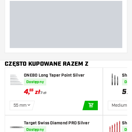
CZĘSTO KUPOWANE RAZEM Z
ONE80 Long Taper Point Silver
Shaf
Dostępny
Dos
4
,
5
55
zł
z
7 zł
55 mm
Medium
DODAJ DO KOSZYK
Target Swiss Diamond PRO Silver
Shaf
d
Dostępny
Dos