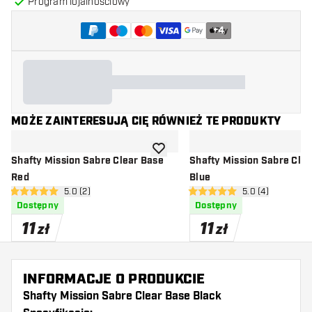
Program lojalnościowy
+
4
MOŻE ZAINTERESUJĄ CIĘ RÓWNIEŻ TE PRODUKTY
dodaj do listy życzeń
Shafty Mission Sabre Clear Base
Shafty Mission Sabre Cle
Red
Blue
otwórz panel recenzji
5.0 (2)
otwórz panel rec
5.0 (4)
5 gwiazdki oceny
5 gwiazdki oceny
Dostępny
Dostępny
11
11
zł
zł
INFORMACJE O PRODUKCIE
Shafty Mission Sabre Clear Base Black