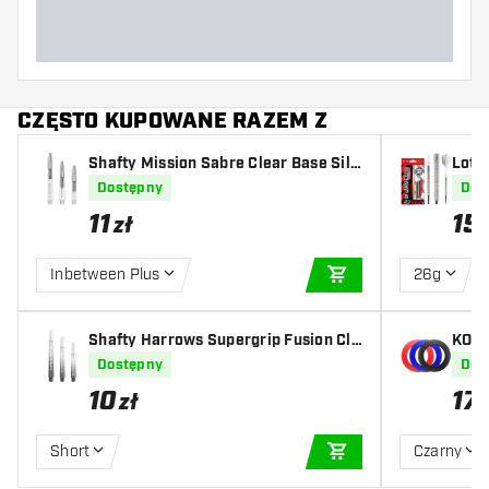
CZĘSTO KUPOWANE RAZEM Z
Shafty Mission Sabre Clear Base Silv
Lotk
er
Dostępny
Dos
11
15
zł
Inbetween Plus
26g
DODAJ DO KOSZYK
Shafty Harrows Supergrip Fusion Cle
KOTO
ar
Dostępny
Dos
10
17
zł
Short
Czarny
DODAJ DO KOSZYK