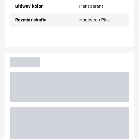
Shafty są sprzedawane jako zestaw (3 shafty
Główny kolor
Transparant
razem)
Rozmiar shafta
Inbetween Plus
Dartshopper tip!
Upewnij się, że masz pod ręką dużo piórek i
shaftów. Mogą one zostać uszkodzone lub
złamane w wyniku użytkowania.
Wypróbuj shafty w różnych rozmiarach, aby
dowiedzieć się, który wariant najbardziej Ci
odpowiada!