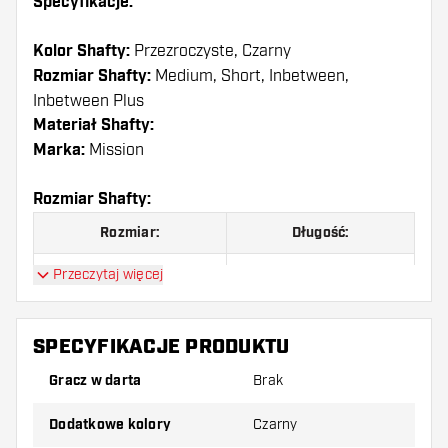
Specyfikacje:
Kolor Shafty:
Przezroczyste, Czarny
Rozmiar Shafty:
Medium, Short, Inbetween,
Inbetween Plus
Materiał Shafty:
Marka:
Mission
Rozmiar Shafty:
Rozmiar:
Długość:
Short
36 mm
Przeczytaj więcej
Inbetween
40 mm
SPECYFIKACJE PRODUKTU
Inbetween Plus
44,5 mm
Gracz w darta
Brak
Medium
49 mm
Dodatkowe kolory
Czarny