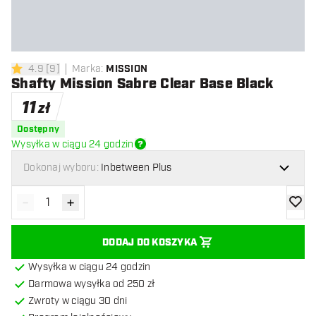
4.9
[
9
]
Marka
:
MISSION
4.9 gwiazdki oceny
Shafty Mission Sabre Clear Base Black
11
zł
Dostępny
Wysyłka w ciągu 24 godzin
Dokonaj wyboru:
Inbetween Plus
-
+
Zmniejsz ilość
Zwiększ ilość
dodaj 
DODAJ DO KOSZYKA
Wysyłka w ciągu 24 godzin
Darmowa wysyłka od 250 zł
Zwroty w ciągu 30 dni