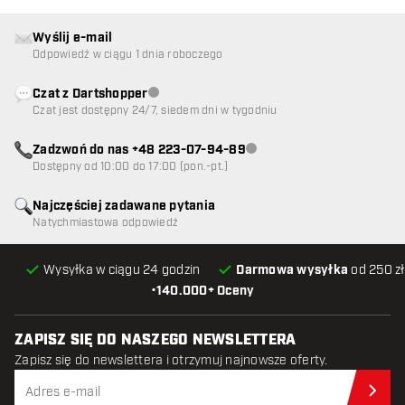
Wyślij e-mail
Odpowiedź w ciągu 1 dnia roboczego
Czat z Dartshopper
Obsługa klienta niedostępna
Czat jest dostępny 24/7, siedem dni w tygodniu
Zadzwoń do nas +48 223-07-94-89
Obsługa klienta niedostępna
Dostępny od 10:00 do 17:00 (pon.-pt.)
Najczęściej zadawane pytania
Natychmiastowa odpowiedź
Wysyłka w ciągu 24 godzin
Darmowa wysyłka
od 250 zł
•
140.000+ Oceny
ZAPISZ SIĘ DO NASZEGO NEWSLETTERA
Zapisz się do newslettera i otrzymuj najnowsze oferty.
Zap