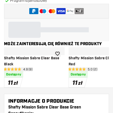
Program lojalnościowy
+
4
MOŻE ZAINTERESUJĄ CIĘ RÓWNIEŻ TE PRODUKTY
dodaj do listy życzeń
Shafty Mission Sabre Clear Base
Shafty Mission Sabre Cle
Black
Red
otwórz panel recenzji
4.9 (9)
otwórz panel rec
5.0 (2)
4.9 gwiazdki oceny
5 gwiazdki oceny
Dostępny
Dostępny
11
11
zł
zł
INFORMACJE O PRODUKCIE
Shafty Mission Sabre Clear Base Green