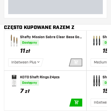
CZĘSTO KUPOWANE RAZEM Z
Shafty Mission Sabre Clear Base Gol
Shaf
d
Dostępny
Dos
11
15
zł
Inbetween Plus
Medium
DODAJ DO KOSZYK
KOTO Shaft Rings 24pcs
Shaf
Dostępny
Dos
7
15
zł
Inbetwee
DODAJ DO KOSZYK