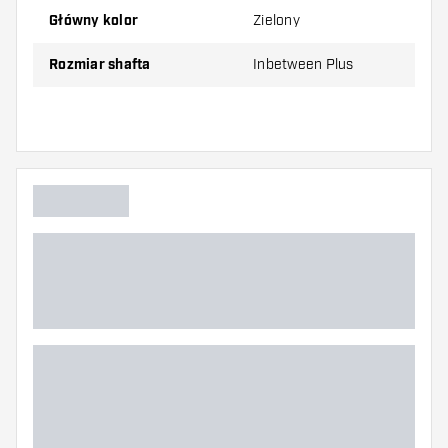
razem)
Główny kolor
Zielony
Dartshopper tip!
Rozmiar shafta
Inbetween Plus
Upewnij się, że masz pod ręką dużo piórek i
shaftów. Mogą one zostać uszkodzone lub
złamane w wyniku użytkowania.
Wypróbuj shafty w różnych rozmiarach, aby
dowiedzieć się, który wariant najbardziej Ci
odpowiada!