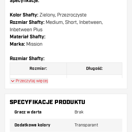
Specyfikacje:
Kolor Shafty:
Zielony, Przezroczyste
Rozmiar Shafty:
Medium, Short, Inbetween,
Inbetween Plus
Materiał Shafty:
Marka:
Mission
Rozmiar Shafty:
Rozmiar:
Długość:
Short
36 mm
Przeczytaj więcej
Inbetween
40 mm
SPECYFIKACJE PRODUKTU
Medium
49 mm
Gracz w darta
Brak
Dodatkowe kolory
Transparant
Shafty są sprzedawane jako zestaw (3 shafty