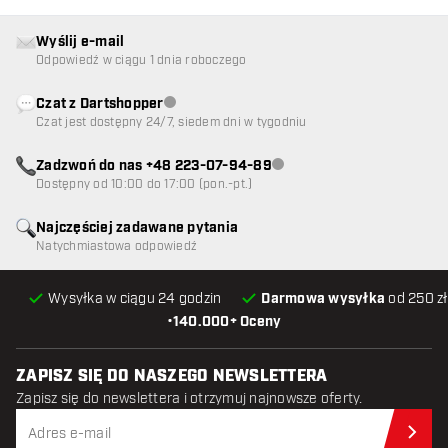
Wyślij e-mail
Odpowiedź w ciągu 1 dnia roboczego
Czat z Dartshopper
Obsługa klienta niedostępna
Czat jest dostępny 24/7, siedem dni w tygodniu
Zadzwoń do nas +48 223-07-94-89
Obsługa klienta niedostępna
Dostępny od 10:00 do 17:00 (pon.-pt.)
Najczęściej zadawane pytania
Natychmiastowa odpowiedź
Wysyłka w ciągu 24 godzin
Darmowa wysyłka
od 250 zł
•
140.000+ Oceny
ZAPISZ SIĘ DO NASZEGO NEWSLETTERA
Zapisz się do newslettera i otrzymuj najnowsze oferty.
Zap