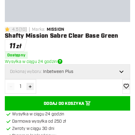
4.5
[
10
]
Marka
:
MISSION
4.5 gwiazdki oceny
Shafty Mission Sabre Clear Base Green
11
zł
Dostępny
Wysyłka w ciągu 24 godzin
Dokonaj wyboru:
Inbetween Plus
-
+
Zmniejsz ilość
Zwiększ ilość
dodaj 
DODAJ DO KOSZYKA
Wysyłka w ciągu 24 godzin
Darmowa wysyłka od 250 zł
Zwroty w ciągu 30 dni