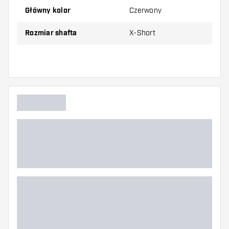
Główny kolor
Czerwony
Dartshopper tip!
Rozmiar shafta
X-Short
Upewnij się, że masz pod ręką dużo piórek i
shaftów. Mogą one zostać uszkodzone lub
złamane w wyniku użytkowania.
Wypróbuj shafty w różnych rozmiarach, aby
dowiedzieć się, który wariant najbardziej Ci
odpowiada!