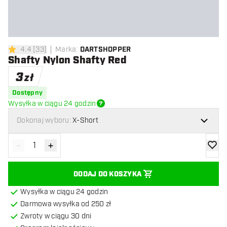
4.4
[
33
]
Marka
:
DARTSHOPPER
4.4 gwiazdki oceny
Shafty Nylon Shafty Red
3
zł
Dostępny
Wysyłka w ciągu 24 godzin
Dokonaj wyboru:
X-Short
-
+
Zmniejsz ilość
Zwiększ ilość
dodaj 
DODAJ DO KOSZYKA
Wysyłka w ciągu 24 godzin
Darmowa wysyłka od 250 zł
Zwroty w ciągu 30 dni