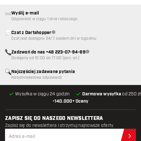
Wyślij e-mail
Odpowiedź w ciągu 1 dnia roboczego
Czat z Dartshopper
Obsługa klienta niedostępna
Czat jest dostępny 24/7, siedem dni w tygodniu
Zadzwoń do nas +48 223-07-94-89
Obsługa klienta niedostępna
Dostępny od 10:00 do 17:00 (pon.-pt.)
Najczęściej zadawane pytania
Natychmiastowa odpowiedź
Wysyłka w ciągu 24 godzin
Darmowa wysyłka
od 250 zł
•
140.000+ Oceny
ZAPISZ SIĘ DO NASZEGO NEWSLETTERA
Zapisz się do newslettera i otrzymuj najnowsze oferty.
Zap