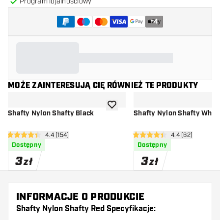
Program lojalnościowy
+
4
MOŻE ZAINTERESUJĄ CIĘ RÓWNIEŻ TE PRODUKTY
dodaj do listy życzeń
Shafty Nylon Shafty Black
Shafty Nylon Shafty Whit
otwórz panel recenzji
4.4 (154)
otwórz panel rec
4.4 (62)
4.4 gwiazdki oceny
4.4 gwiazdki oceny
Dostępny
Dostępny
3
3
zł
zł
INFORMACJE O PRODUKCIE
Shafty Nylon Shafty Red Specyfikacje: