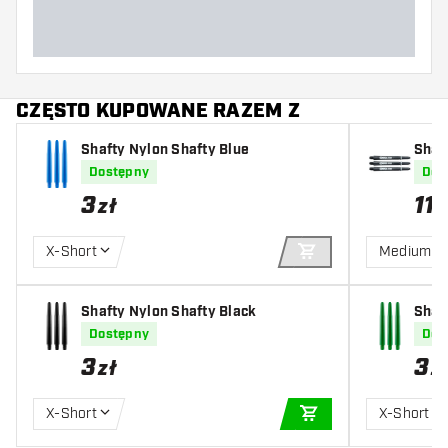
CZĘSTO KUPOWANE RAZEM Z
Shafty Nylon Shafty Blue
Shaf
Fibr
Dostępny
Dos
3
11
zł
z
X-Short
Medium
DODAJ DO KOSZYK
Shafty Nylon Shafty Black
Shaf
Dostępny
Dos
3
3
zł
z
X-Short
X-Short
DODAJ DO KOSZYK