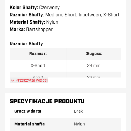
Kolor Shafty:
Czerwony
Rozmiar Shafty:
Medium, Short, Inbetween, X-Short
Materiał Shafty:
Nylon
Marka:
Dartshopper
Rozmiar Shafty:
Rozmiar:
Długość:
X-Short
28 mm
Short
33 mm
Przeczytaj więcej
Inbetween
39 mm
SPECYFIKACJE PRODUKTU
Medium
48 mm
Gracz w darta
Brak
Shafty są sprzedawane jako zestaw (3 shafty
Materiał shafta
Nylon
razem)