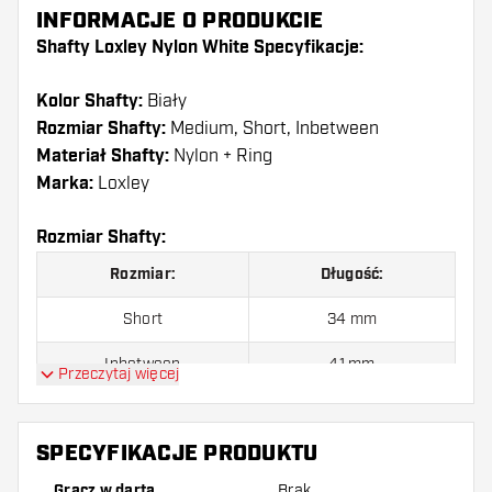
INFORMACJE O PRODUKCIE
Shafty Loxley Nylon White Specyfikacje:
Kolor Shafty:
Biały
Rozmiar Shafty:
Medium, Short, Inbetween
Materiał Shafty:
Nylon + Ring
Marka:
Loxley
Rozmiar Shafty:
Rozmiar:
Długość:
Short
34 mm
Inbetween
41 mm
Przeczytaj więcej
Medium
48 mm
SPECYFIKACJE PRODUKTU
Shafty są sprzedawane jako zestaw (3 shafty
Gracz w darta
Brak