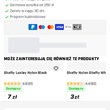
Darmowa wysyłka od 250 zł
Zwroty w ciągu 30 dni
Program lojalnościowy
+
4
MOŻE ZAINTERESUJĄ CIĘ RÓWNIEŻ TE PRODUKTY
dodaj do listy życzeń
Shafty Loxley Nylon Black
Shafty Nylon Shafty Whit
otwórz panel recenzji
4.8 (31)
otwórz panel rec
4.4 (62)
4.8 gwiazdki oceny
4.4 gwiazdki oceny
Dostępny
Dostępny
7
3
zł
zł