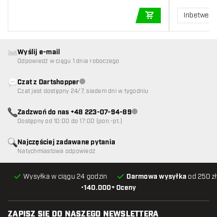
Inbetwee
DODAJ DO KOSZYK
Wyślij e-mail
Odpowiedź w ciągu 1 dnia roboczego
Czat z Dartshopper
Obsługa klienta niedostępna
Czat jest dostępny 24/7, siedem dni w tygodniu
Zadzwoń do nas +48 223-07-94-89
Obsługa klienta niedostępna
Dostępny od 10:00 do 17:00 (pon.-pt.)
Najczęściej zadawane pytania
Natychmiastowa odpowiedź
Wysyłka w ciągu 24 godzin
Darmowa wysyłka
od 250 zł
•
140.000+ Oceny
ZAPISZ SIĘ DO NASZEGO NEWSLETTERA