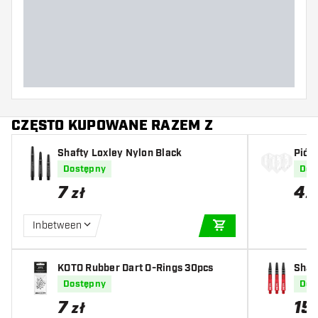
CZĘSTO KUPOWANE RAZEM Z
Shafty Loxley Nylon Black
Piór
Dostępny
Dos
7
4
zł
z
Inbetween
DODAJ DO KOSZYK
KOTO Rubber Dart O-Rings 30pcs
Shaf
Dostępny
Dos
7
15
zł