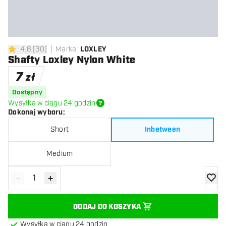
4.8
[
30
]
Marka
:
LOXLEY
4.8 gwiazdki oceny
Shafty Loxley Nylon White
7
zł
Dostępny
Wysyłka w ciągu 24 godzin
Dokonaj wyboru
:
Short
Inbetween
Medium
-
+
Zmniejsz ilość
Zwiększ ilość
dodaj 
DODAJ DO KOSZYKA
Wysyłka w ciągu 24 godzin