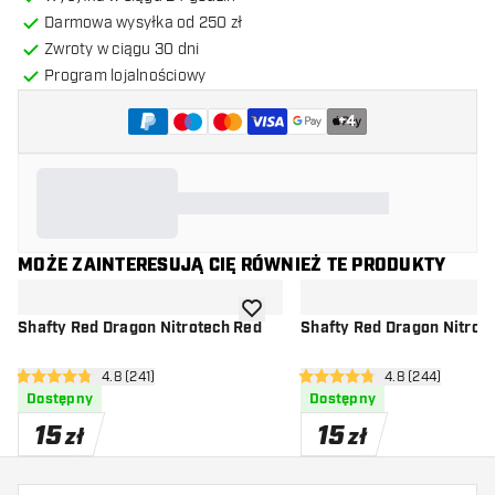
Darmowa wysyłka od 250 zł
Zwroty w ciągu 30 dni
Program lojalnościowy
+
4
MOŻE ZAINTERESUJĄ CIĘ RÓWNIEŻ TE PRODUKTY
dodaj do listy życzeń
Shafty Red Dragon Nitrotech Red
Shafty Red Dragon Nitrot
otwórz panel recenzji
4.8 (241)
otwórz panel re
4.8 (244)
4.8 gwiazdki oceny
4.8 gwiazdki oceny
Dostępny
Dostępny
15
15
zł
zł