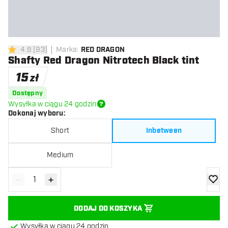
4.8
[
93
]
Marka
:
RED DRAGON
4.8 gwiazdki oceny
Shafty Red Dragon Nitrotech Black tint
15
zł
Dostępny
Wysyłka w ciągu 24 godzin
Dokonaj wyboru
:
Short
Inbetween
Medium
-
+
Zmniejsz ilość
Zwiększ ilość
dodaj 
DODAJ DO KOSZYKA
Wysyłka w ciągu 24 godzin