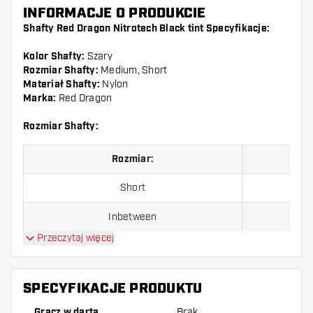
INFORMACJE O PRODUKCIE
Shafty Red Dragon Nitrotech Black tint Specyfikacje:
Kolor Shafty:
Szary
Rozmiar Shafty:
Medium, Short
Materiał Shafty:
Nylon
Marka:
Red Dragon
Rozmiar Shafty:
Rozmiar:
Short
Inbetween
Przeczytaj więcej
Medium
SPECYFIKACJE PRODUKTU
Shafty są sprzedawane jako zestaw (3 shafty razem)
Gracz w darta
Brak