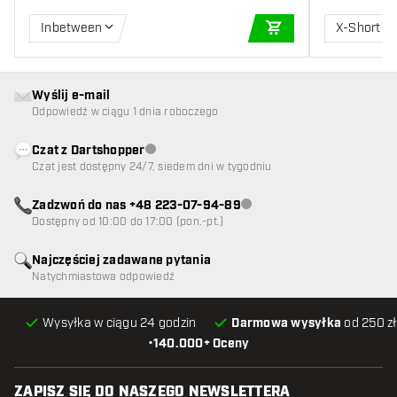
Inbetween
X-Short
DODAJ DO KOSZYK
Wyślij e-mail
Odpowiedź w ciągu 1 dnia roboczego
Czat z Dartshopper
Obsługa klienta niedostępna
Czat jest dostępny 24/7, siedem dni w tygodniu
Zadzwoń do nas +48 223-07-94-89
Obsługa klienta niedostępna
Dostępny od 10:00 do 17:00 (pon.-pt.)
Najczęściej zadawane pytania
Natychmiastowa odpowiedź
Wysyłka w ciągu 24 godzin
Darmowa wysyłka
od 250 zł
•
140.000+ Oceny
ZAPISZ SIĘ DO NASZEGO NEWSLETTERA