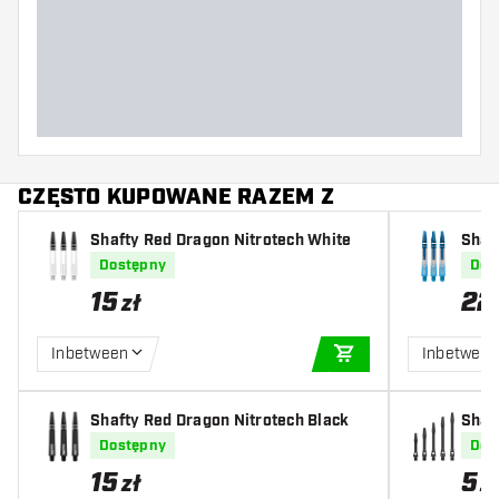
CZĘSTO KUPOWANE RAZEM Z
Shafty Red Dragon Nitrotech White
Shaf
rwyn
Dostępny
Dos
15
22
zł
Inbetween
Inbetwee
DODAJ DO KOSZYK
Shafty Red Dragon Nitrotech Black
Shaf
ck
Dostępny
Dos
15
5
zł
z