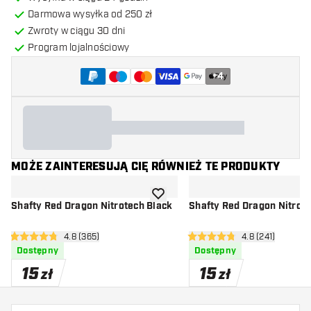
Darmowa wysyłka od 250 zł
Zwroty w ciągu 30 dni
Program lojalnościowy
+
4
MOŻE ZAINTERESUJĄ CIĘ RÓWNIEŻ TE PRODUKTY
dodaj do listy życzeń
Shafty Red Dragon Nitrotech Black
Shafty Red Dragon Nitrot
otwórz panel recenzji
4.8 (365)
otwórz panel re
4.8 (241)
4.8 gwiazdki oceny
4.8 gwiazdki oceny
Dostępny
Dostępny
15
15
zł
zł