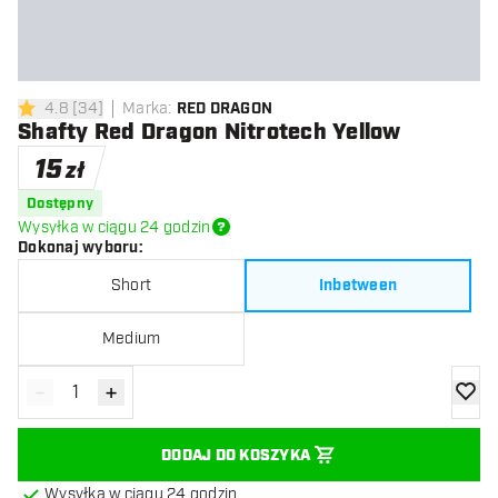
4.8
[
34
]
Marka
:
RED DRAGON
4.8 gwiazdki oceny
Shafty Red Dragon Nitrotech Yellow
15
zł
Dostępny
Wysyłka w ciągu 24 godzin
Dokonaj wyboru
:
Short
Inbetween
Medium
-
+
Zmniejsz ilość
Zwiększ ilość
dodaj 
DODAJ DO KOSZYKA
Wysyłka w ciągu 24 godzin