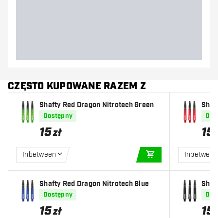
CZĘSTO KUPOWANE RAZEM Z
Shafty Red Dragon Nitrotech Green
Shaf
Dostępny
Dos
15
15
zł
Inbetween
Inbetwee
DODAJ DO KOSZYK
Shafty Red Dragon Nitrotech Blue
Shaf
Dostępny
Dos
15
15
zł