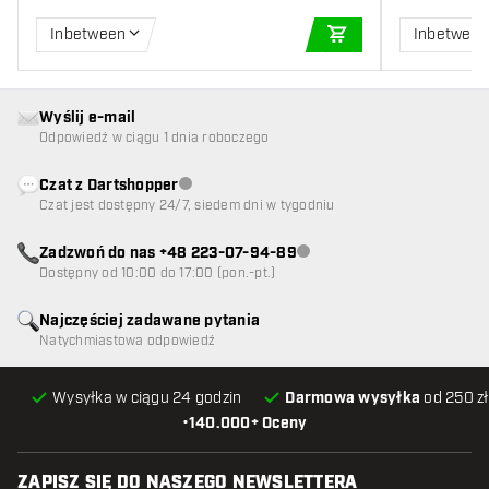
Inbetween
Inbetwee
DODAJ DO KOSZYK
Wyślij e-mail
Odpowiedź w ciągu 1 dnia roboczego
Czat z Dartshopper
Obsługa klienta niedostępna
Czat jest dostępny 24/7, siedem dni w tygodniu
Zadzwoń do nas +48 223-07-94-89
Obsługa klienta niedostępna
Dostępny od 10:00 do 17:00 (pon.-pt.)
Najczęściej zadawane pytania
Natychmiastowa odpowiedź
Wysyłka w ciągu 24 godzin
Darmowa wysyłka
od 250 zł
•
140.000+ Oceny
ZAPISZ SIĘ DO NASZEGO NEWSLETTERA