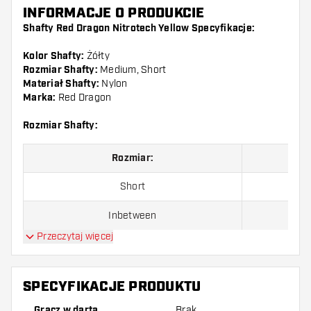
INFORMACJE O PRODUKCIE
Shafty Red Dragon Nitrotech Yellow Specyfikacje:
Kolor Shafty:
Żółty
Rozmiar Shafty:
Medium, Short
Materiał Shafty:
Nylon
Marka:
Red Dragon
Rozmiar Shafty:
Rozmiar:
Short
Inbetween
Przeczytaj więcej
Medium
SPECYFIKACJE PRODUKTU
Shafty są sprzedawane jako zestaw (3 shafty razem)
Gracz w darta
Brak