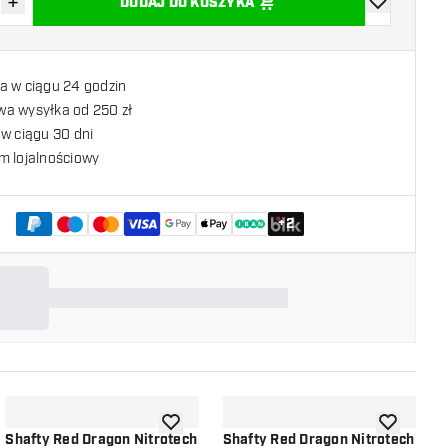
+
DODAJ DO KOSZYKA
z ilość
Zwiększ ilość
dodaj do list
a w ciągu 24 godzin
a wysyłka od 250 zł
w ciągu 30 dni
m lojalnościowy
+
2
listy życzeń
dodaj do listy życzeń
dodaj do li
Shafty Red Dragon Nitrotech
Shafty Red Dragon Nitrotech
S