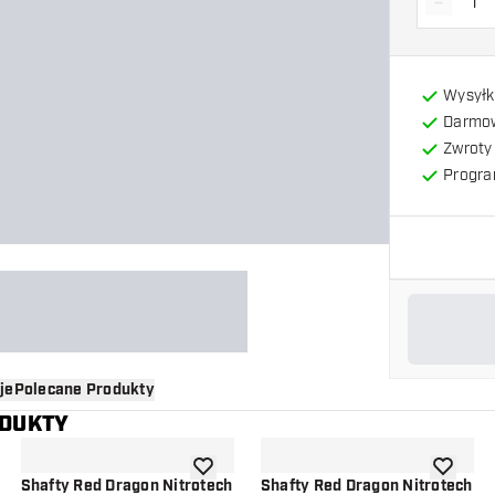
-
Zmniejs
Wysyłk
Darmow
Zwroty 
Progra
je
Polecane Produkty
ODUKTY
o listy życzeń
dodaj do listy życzeń
dodaj do 
Shafty Red Dragon Nitrotech
Shafty Red Dragon Nitrotech