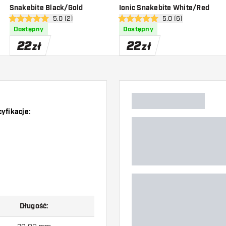
Snakebite Black/Gold
Ionic Snakebite White/Red
zji
otwórz panel recenzji
5.0 (2)
otwórz panel recenzj
5.0 (6)
5 gwiazdki oceny
5 gwiazdki oceny
Dostępny
Dostępny
22
22
zł
zł
yfikacje:
Długość: