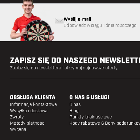
Wyślij e-mail
Odpowiedź w ciągu 1 dnia roboczego
ZAPISZ SIĘ DO NASZEGO NEWSLET
Zapisz się do newslettera i otrzymuj najnowsze oferty.
OBSŁUGA KLIENTA
O NAS & USŁUGI
Informacje kontaktowe
O nas
Wysyłka i dostawa
Blogi
Zwroty
Punkty lojalnościowe
Metody płatności
Kody rabatowe & Bony podarunko
Wycena