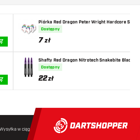
Piórka Red Dragon Peter Wright Hardcore Snake
Dostępny
7
zł
DODAJ DO KOSZYKA
Shafty Red Dragon Nitrotech Snakebite Black/P
Dostępny
22
zł
DODAJ DO KOSZYKA
Wysyłka w ciągu 24 godzin
Darmowa wysyłka
od 250 złoty