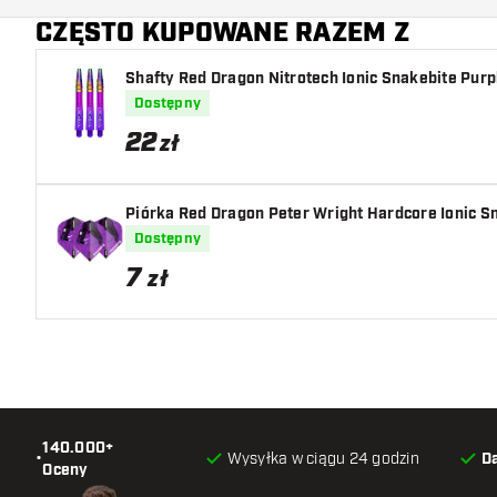
CZĘSTO KUPOWANE RAZEM Z
Shafty Red Dragon Nitrotech Ionic Snakebite Purp
Dostępny
22
zł
Piórka Red Dragon Peter Wright Hardcore Ionic S
Dostępny
7
zł
140.000+
•
Wysyłka w ciągu 24 godzin
D
Oceny