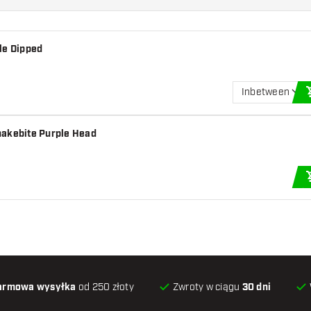
le Dipped
Inbetween
nakebite Purple Head
armowa wysyłka
od 250 złoty
Zwroty w ciągu
30 dni