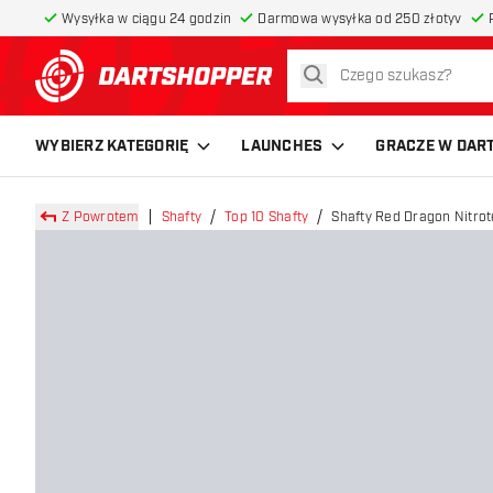
Wysyłka w ciągu 24 godzin
Darmowa wysyłka od 250 złotyv
szukaj
powrót do strony głównej
WYBIERZ KATEGORIĘ
LAUNCHES
GRACZE W DAR
Z Powrotem
Shafty
Top 10 Shafty
Shafty Red Dragon Nitro