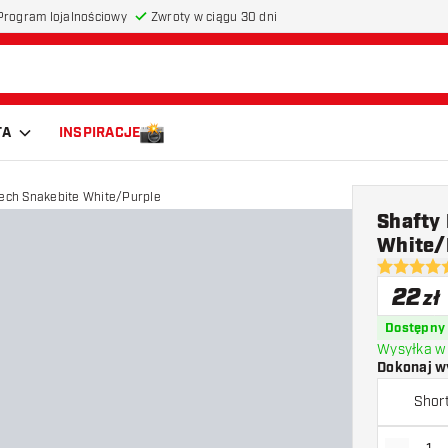
Program lojalnościowy
Zwroty w ciągu 30 dni
TA
INSPIRACJE
tech Snakebite White/Purple
Shafty
White/
4.8 gwiazd
22
zł
Dostępny
Wysyłka w 
Dokonaj w
Shor