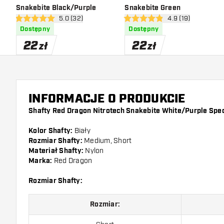
Snakebite Black/Purple
Snakebite Green
otwórz panel recenzji
5.0 (32)
otwórz panel recen
4.9 (19)
5 gwiazdki oceny
4.9 gwiazdki oceny
Dostępny
Dostępny
22
22
zł
zł
INFORMACJE O PRODUKCIE
Shafty Red Dragon Nitrotech Snakebite White/Purple Spec
Kolor Shafty:
Biały
Rozmiar Shafty:
Medium, Short
Materiał Shafty:
Nylon
Marka:
Red Dragon
Rozmiar Shafty:
Rozmiar: