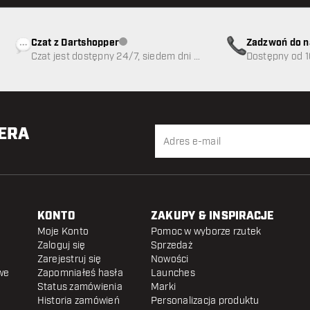
Czat z Dartshopper
Zadzwoń do n
Obsługa klienta niedostępna
Czat jest dostępny 24/7, siedem dni w
89
Dostępny od 1
tygodniu
TERA
KONTO
ZAKUPY & INSPIRACJE
Moje Konto
Pomoc w wyborze rzutek
Zaloguj się
Sprzedaż
Zarejestruj się
Nowości
we
Zapomniałeś hasła
Launches
Status zamówienia
Marki
Historia zamówień
Personalizacja produktu