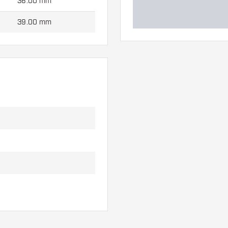
36.00 mm
39.00 mm
42.00 mm
w. Mogą one zostać
eć się, który wariant