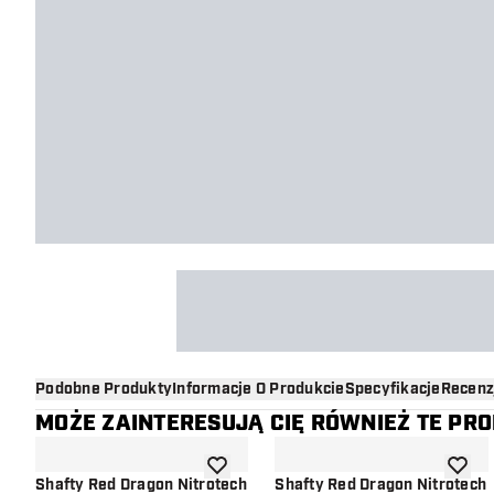
Podobne Produkty
Informacje O Produkcie
Specyfikacje
Recenz
MOŻE ZAINTERESUJĄ CIĘ RÓWNIEŻ TE PR
dodaj do listy życzeń
dodaj d
Shafty Red Dragon Nitrotech
Shafty Red Dragon Nitrotech