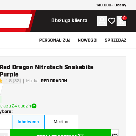
140.000+ Oceny
0
Konto
Moja lista ży
Koszy
Obsługa klienta
PERSONALIZUJ
NOWOŚCI
SPRZEDAŻ
 Red Dragon Nitrotech Snakebite
Purple
4.8 (33)
Marka
:
RED DRAGON
ki oceny
ciągu 24 godzin
yboru
:
t
Inbetween
Medium