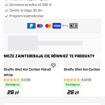
Darmowa wysyłka od 250 zł
Zwroty w ciągu 30 dni
Program lojalnościowy
+
4
MOŻE ZAINTERESUJĄ CIĘ RÓWNIEŻ TE PRODUKTY
dodaj do listy życzeń
Shafty Shot Koi Carbon Pakati
Shafty Shot Koi Carbon Pa
White
otwórz panel recenzji
5.0 (6)
otwórz panel rec
4.9 (16)
5 gwiazdki oceny
4.9 gwiazdki oceny
Dostępny
Dostępny
26
26
zł
zł