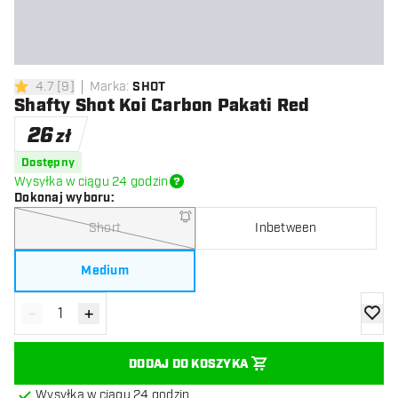
4.7
[
9
]
Marka
:
SHOT
4.7 gwiazdki oceny
Shafty Shot Koi Carbon Pakati Red
26
zł
Dostępny
Wysyłka w ciągu 24 godzin
Dokonaj wyboru
:
Short
Inbetween
Medium
-
+
Zmniejsz ilość
Zwiększ ilość
dodaj 
DODAJ DO KOSZYKA
Wysyłka w ciągu 24 godzin