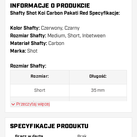
INFORMACJE O PRODUKCIE
Shafty Shot Koi Carbon Pakati Red Specyfikacje:
Kolor Shafty:
Czerwony, Czarny
Rozmiar Shafty:
Medium, Short, Inbetween
Materiał Shafty:
Carbon
Marka:
Shot
Rozmiar Shafty:
Rozmiar:
Długość:
Short
35 mm
Inbetween
41 mm
Przeczytaj więcej
Medium
48 mm
SPECYFIKACJE PRODUKTU
Gracz w darta
Brak