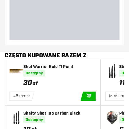
CZĘSTO KUPOWANE RAZEM Z
Shot Warrior Gold TI Point
Shaf
Dostępny
Dos
30
11
zł
z
45 mm
Medium
DODAJ DO KOSZYK
Shafty Shot Tao Carbon Black
Piór
Dostępny
Dos