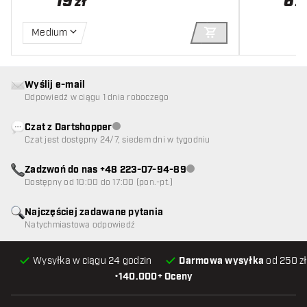
19
6
zł
z
Medium
DODAJ DO KOSZYK
Wyślij e-mail
Odpowiedź w ciągu 1 dnia roboczego
Czat z Dartshopper
Obsługa klienta niedostępna
Czat jest dostępny 24/7, siedem dni w tygodniu
Zadzwoń do nas +48 223-07-94-89
Obsługa klienta niedostępna
Dostępny od 10:00 do 17:00 (pon.-pt.)
Najczęściej zadawane pytania
Natychmiastowa odpowiedź
Wysyłka w ciągu 24 godzin
Darmowa wysyłka
od 250 zł
•
140.000+ Oceny