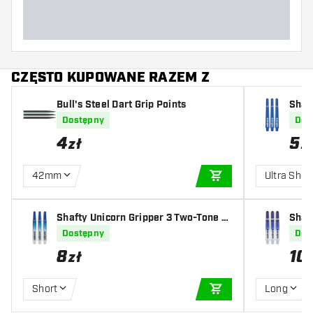
CZĘSTO KUPOWANE RAZEM Z
Bull's Steel Dart Grip Points
Shaf
Dostępny
Dos
4
5
zł
z
42mm
Ultra Shor
DODAJ DO KOSZYK
Shafty Unicorn Gripper 3 Two-Tone Bl
Shaf
ue
lue T
Dostępny
Dos
8
10
zł
Short
Long
DODAJ DO KOSZYK