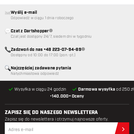
Wyślij e-mail
Odpowiedź w ciągu 1 dnia roboczego
Czat z Dartshopper
Obsługa klienta niedostępna
Czat jest dostępny 24/7, siedem dni w tygodniu
Zadzwoń do nas +48 223-07-94-89
Obsługa klienta niedostępna
Dostępny od 10:00 do 17:00 (pon.-pt.)
Najczęściej zadawane pytania
Natychmiastowa odpowiedź
Wysyłka w ciągu 24 godzin
Darmowa wysyłka
od 250 zł
•
140.000+ Oceny
ZAPISZ SIĘ DO NASZEGO NEWSLETTERA
Zapisz się do newslettera i otrzymuj najnowsze oferty.
Zap