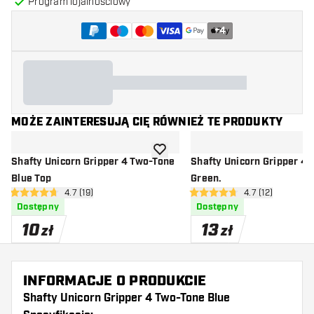
Program lojalnościowy
+
4
MOŻE ZAINTERESUJĄ CIĘ RÓWNIEŻ TE PRODUKTY
dodaj do listy życzeń
Shafty Unicorn Gripper 4 Two-Tone
Shafty Unicorn Gripper 4
Blue Top
Green.
otwórz panel recenzji
4.7 (19)
otwórz panel rec
4.7 (12)
4.7 gwiazdki oceny
4.7 gwiazdki oceny
Dostępny
Dostępny
10
13
zł
zł
INFORMACJE O PRODUKCIE
Shafty Unicorn Gripper 4 Two-Tone Blue