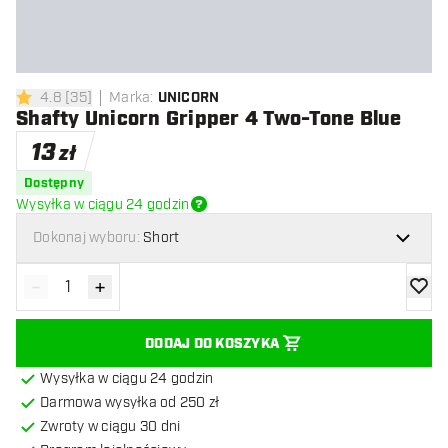
4.8
[
35
]
Marka
:
UNICORN
4.8 gwiazdki oceny
Shafty Unicorn Gripper 4 Two-Tone Blue
13
zł
Dostępny
Wysyłka w ciągu 24 godzin
Dokonaj wyboru:
Short
-
+
Zmniejsz ilość
Zwiększ ilość
dodaj 
DODAJ DO KOSZYKA
Wysyłka w ciągu 24 godzin
Darmowa wysyłka od 250 zł
Zwroty w ciągu 30 dni