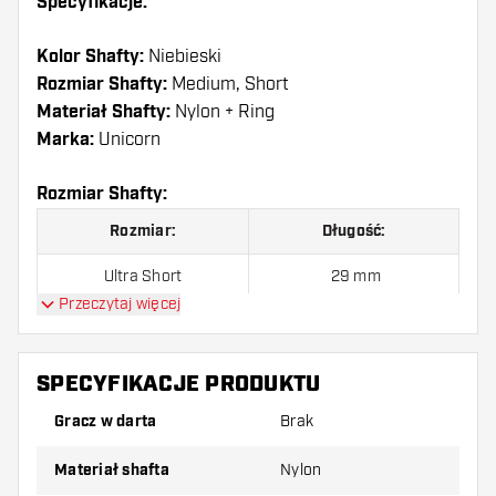
Specyfikacje:
Kolor Shafty:
Niebieski
Rozmiar Shafty:
Medium, Short
Materiał Shafty:
Nylon + Ring
Marka:
Unicorn
Rozmiar Shafty:
Rozmiar:
Długość:
Ultra Short
29 mm
Przeczytaj więcej
Short
35 mm
Medium
41 mm
SPECYFIKACJE PRODUKTU
Long
47 mm
Gracz w darta
Brak
Materiał shafta
Nylon
Shafty są sprzedawane jako zestaw (3 shafty