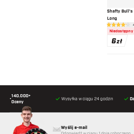
Shafty Bull's
Long
otw
4.2 gwiazdki o
Niedostępny
6
zł
140.000+
•
Wysyłka w ciągu 24 godzin
D
Oceny
Wyślij e-mail
Odpowiedź w ciągu 1 dnia roboczego