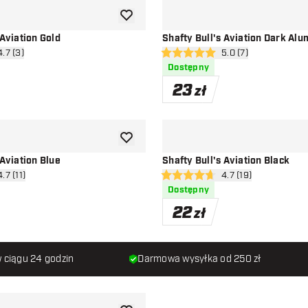
dodaj do listy życzeń
 Aviation Gold
Shafty Bull's Aviation Dark Al
órz panel recenzji
4.7 (3)
otwórz panel recenzj
5.0 (7)
ceny
5 gwiazdki oceny
Dostępny
23
zł
dodaj do listy życzeń
 Aviation Blue
Shafty Bull's Aviation Black
órz panel recenzji
4.7 (11)
otwórz panel recenzj
4.7 (19)
ceny
4.7 gwiazdki oceny
Dostępny
22
zł
 ciągu 24 godzin
Darmowa wysyłka od 250 zł