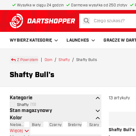
Wysyłka w ciągu 24 godzin
Darmowa wysyłka od 250 złotyv
szukaj
powrót do strony głównej
WYBIERZ KATEGORIĘ
LAUNCHES
GRACZE W DAR
Z Powrotem
Dom
Shafty
Shafty Bulls
Shafty Bull's
Kategorie
13
artykuły
Shafty
(
13
)
Stan magazynowy
Kolor
Niebieski
Biały
Czarny
Srebrny
Szary
Shafty Bull's
Więcej