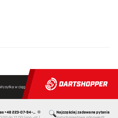
Wysyłka w ciągu 24 godzin
Darmowa wysyłka
od 250 złoty
as +48 223-07-94-
Najczęściej zadawane pytania
Obsługa klienta niedostępna
0:00 do 17:00 (pon.-pt.)
Natychmiastowa odpowiedź