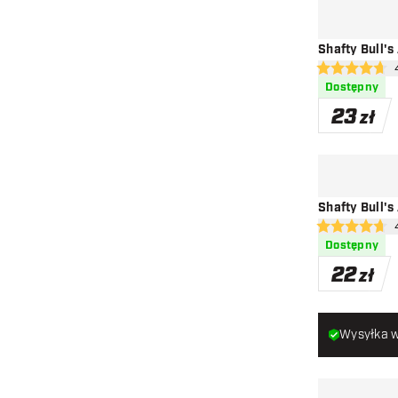
Shafty Bull's
otw
4.7 gwiazdki o
Dostępny
23
zł
Shafty Bull's
otw
4.7 gwiazdki o
Dostępny
22
zł
Wysyłka w