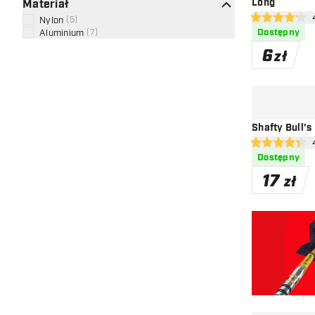
Long
Materiał
otw
Nylon
(
5
)
4.2 gwiazdki o
Dostępny
Aluminium
(
7
)
6
zł
Shafty Bull'
otw
4.4 gwiazdki o
Dostępny
17
zł