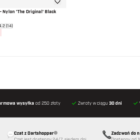
dodaj do listy życzeń
 - Nylon 'The Original' Black
órz panel recenzji
4.2 (14)
ceny
armowa wysyłka
od 250 złoty
Zwroty w ciągu
30 dni
Czat z Dartshopper
Zadzwoń do n
Obsługa klienta niedostępna
Czat jest dostępny 24/7, siedem dni w
89
Dostępny od 1