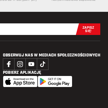
ZAPISZ
Zapisz się t
SIĘ!
OBSERWUJ NAS W MEDIACH SPOŁECZNOŚCIOWYCH
POBIERZ APLIKACJĘ