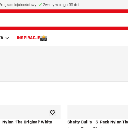
Program lojalnościowy
Zwroty w ciągu 30 dni
TA
INSPIRACJE
dodaj do listy życzeń
 - Nylon 'The Original' White
Shafty Bull's - 5-Pack Nylon Th