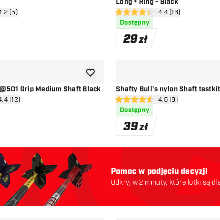
Long + Ring - Black
órz panel recenzji
4.2 (5)
otwórz panel recenzj
4.4 (16)
ceny
4.4 gwiazdki oceny
Dostępny
29
zł
dodaj do listy życzeń
s @501 Grip Medium Shaft Black
Shafty Bull's nylon Shaft testki
órz panel recenzji
4.4 (12)
otwórz panel recenzj
4.6 (9)
ceny
4.6 gwiazdki oceny
Dostępny
39
zł
Pomoc w podjęciu decyzji
Odkryj w 2 minuty, które lotki są dl
odpowiednie. Zaczynajmy: