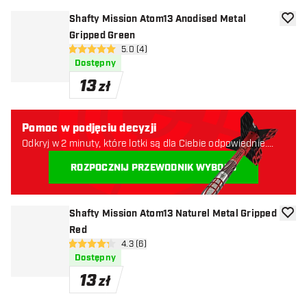
Shafty Mission Atom13 Anodised Metal
dodaj 
Gripped Green
otwórz panel recenzji
5.0 (4)
5 gwiazdki oceny
Dostępny
13
zł
Pomoc w podjęciu decyzji
Odkryj w 2 minuty, które lotki są dla Ciebie odpowiednie.
Zaczynajmy:
ROZPOCZNIJ PRZEWODNIK WYBORU
Shafty Mission Atom13 Naturel Metal Gripped
dodaj 
Red
otwórz panel recenzji
4.3 (6)
4.3 gwiazdki oceny
Dostępny
13
zł