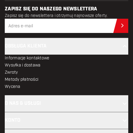
ZAPISZ SIĘ DO NASZEGO NEWSLETTERA
Zapisz się do newslettera i otrzymuj najnowsze oferty.
Zap
OBSŁUGA KLIENTA
Informacje kontaktowe
Wysyłka i dostawa
Zwroty
Metody płatności
Wycena
O NAS & USŁUGI
KONTO