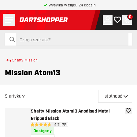
Wysyłka w ciągu 24 godzin
Menu
0
Konto
Moja lista 
Kos
powrót do strony głównej
szukaj
szukaj
Shafty Mission
Mission Atom13
9
artykuły
Istotność
Shafty Mission Atom13 Anodised Metal
dodaj 
Gripped Black
otwórz panel recenzji
4.7 (25)
4.7 gwiazdki oceny
Dostępny