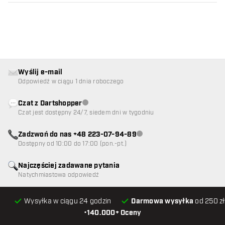
Wyślij e-mail
Odpowiedź w ciągu 1 dnia roboczego
Czat z Dartshopper
Obsługa klienta niedostępna
Czat jest dostępny 24/7, siedem dni w tygodniu
Zadzwoń do nas +48 223-07-94-89
Obsługa klienta niedostępna
Dostępny od 10:00 do 17:00 (pon.-pt.)
Najczęściej zadawane pytania
Natychmiastowa odpowiedź
Wysyłka w ciągu 24 godzin
Darmowa wysyłka
od 250 zł
•
140.000+ Oceny