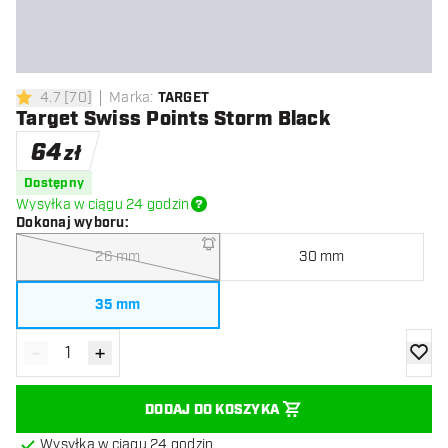
4.7
[
70
]
Marka
:
TARGET
4.7 gwiazdki oceny
Target Swiss Points Storm Black
64
zł
Dostępny
Wysyłka w ciągu 24 godzin
Dokonaj wyboru
:
26 mm
30 mm
35 mm
-
+
Zmniejsz ilość
Zwiększ ilość
dodaj 
DODAJ DO KOSZYKA
Wysyłka w ciągu 24 godzin