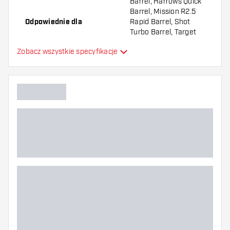
Barrel, Harrows Quick
Barrel, Mission R2.5
Odpowiednie dla
Rapid Barrel, Shot
Turbo Barrel, Target
Swiss Barrel, Winmau
Zobacz wszystkie specyfikacje
Switch Barrel
Forma grota
Tapered Point
Typ uchwytu grota
Smooth
Strefa uchwytu grota
Główny kolor
Długość grota