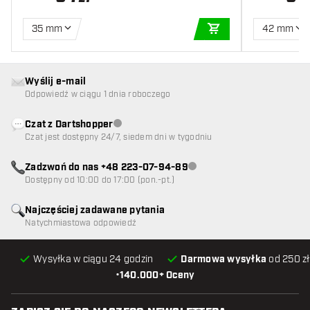
35 mm
42 mm
DODAJ DO KOSZYK
Wyślij e-mail
Odpowiedź w ciągu 1 dnia roboczego
Czat z Dartshopper
Obsługa klienta niedostępna
Czat jest dostępny 24/7, siedem dni w tygodniu
Zadzwoń do nas +48 223-07-94-89
Obsługa klienta niedostępna
Dostępny od 10:00 do 17:00 (pon.-pt.)
Najczęściej zadawane pytania
Natychmiastowa odpowiedź
Wysyłka w ciągu 24 godzin
Darmowa wysyłka
od 250 zł
•
140.000+ Oceny