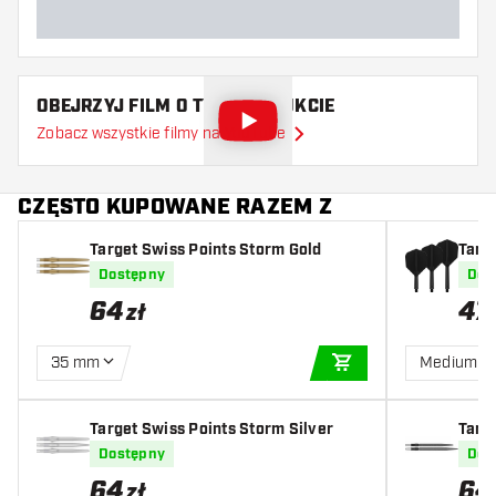
OBEJRZYJ FILM O TYM PRODUKCIE
Zobacz wszystkie filmy na YouTube
CZĘSTO KUPOWANE RAZEM Z
Target Swiss Points Storm Gold
Targ
Dostępny
Dos
64
47
zł
35 mm
Medium
DODAJ DO KOSZYK
Target Swiss Points Storm Silver
Targ
ittler
Dostępny
Dos
64
64
zł