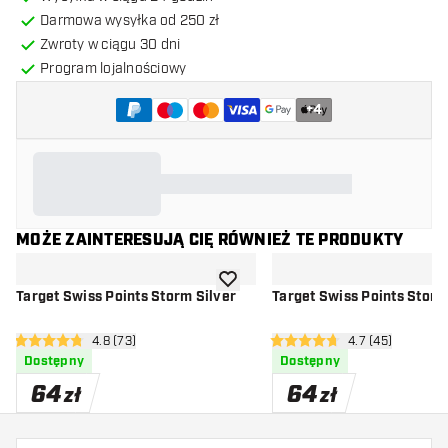
Darmowa wysyłka od 250 zł
Zwroty w ciągu 30 dni
Program lojalnościowy
+
4
MOŻE ZAINTERESUJĄ CIĘ RÓWNIEŻ TE PRODUKTY
dodaj do listy życzeń
Target Swiss Points Storm Silver
Target Swiss Points Storm
otwórz panel recenzji
4.8 (73)
otwórz panel rec
4.7 (45)
4.8 gwiazdki oceny
4.7 gwiazdki oceny
Dostępny
Dostępny
64
64
zł
zł