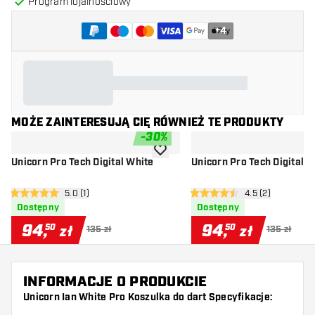
Program lojalnościowy
+
4
MOŻE ZAINTERESUJĄ CIĘ RÓWNIEŻ TE PRODUKTY
-
30
%
dodaj do listy życzeń
Unicorn Pro Tech Digital White
Unicorn Pro Tech Digital 
otwórz panel recenzji
5.0 (1)
otwórz panel rec
4.5 (2)
5 gwiazdki oceny
4.5 gwiazdki oceny
Dostępny
Dostępny
94
,
94
,
50
50
zł
zł
135 zł
135 zł
INFORMACJE O PRODUKCIE
Unicorn Ian White Pro Koszulka do dart Specyfikacje: