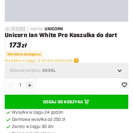
0.0
[
0
]
Marka
:
UNICORN
0 gwiazdki oceny
Unicorn Ian White Pro Koszulka do dart
173
zł
Wkrótce dostępny
Wysyłka w ciągu 3-10 dni roboczych
Dokonaj wyboru:
XXXXL
-
+
Zmniejsz ilość
Zwiększ ilość
dodaj 
DODAJ DO KOSZYKA
Wysyłka w ciągu 24 godzin
Darmowa wysyłka od 250 zł
Zwroty w ciągu 30 dni