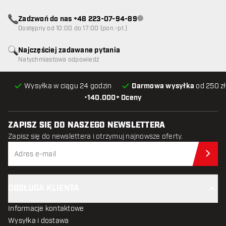
Zadzwoń do nas +48 223-07-94-89
Obsługa klienta niedostępna
Dostępny od 10:00 do 17:00 (pon.-pt.)
Najczęściej zadawane pytania
Natychmiastowa odpowiedź
Wysyłka w ciągu 24 godzin
Darmowa wysyłka
od 250 zł
•
140.000+ Oceny
ZAPISZ SIĘ DO NASZEGO NEWSLETTERA
Zapisz się do newslettera i otrzymuj najnowsze oferty.
Zap
OBSŁUGA KLIENTA
Informacje kontaktowe
Wysyłka i dostawa