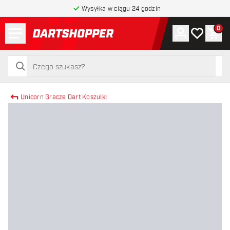
Wysyłka w ciągu 24 godzin
Menu
0
Konto
Moja lista 
Kos
powrót do strony głównej
szukaj
szukaj
Unicorn Gracze Dart Koszulki