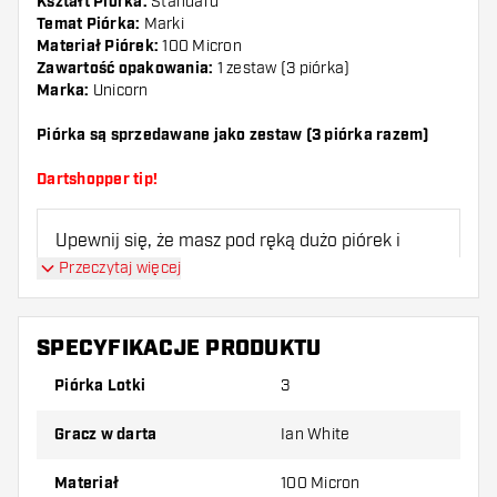
Kształt Piórka:
Standard
Temat Piórka:
Marki
Materiał Piórek:
100 Micron
Zawartość opakowania:
1 zestaw (3 piórka)
Marka:
Unicorn
Piórka są sprzedawane jako zestaw (3 piórka razem)
Dartshopper tip!
Upewnij się, że masz pod ręką dużo piórek i
shaftów. Mogą one zostać uszkodzone lub
Przeczytaj więcej
złamane w wyniku użytkowania.
SPECYFIKACJE PRODUKTU
Wypróbuj inny kształt, materiał lub grubość
piórek, aby dowiedzieć się, który wariant
Piórka Lotki
3
najbardziej Ci odpowiada!
Gracz w darta
Ian White
Materiał
100 Micron