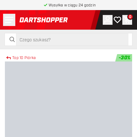
Wysyłka w ciągu 24 godzin
Menu
0
Konto
Moja lista 
Kos
powrót do strony głównej
szukaj
szukaj
-
30
%
Top 10 Piórka