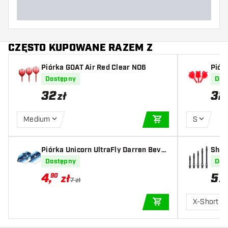
CZĘSTO KUPOWANE RAZEM Z
Piórka GOAT Air Red Clear NO6
Piór
st Bi
Dostępny
Dos
32
32
zł
Medium
S
DODAJ DO KOSZYK
Piórka Unicorn UltraFly Darren Bever
Shaf
idge NO2
ck
Dostępny
Dos
4
,
5
90
zł
z
7 zł
X-Short
DODAJ DO KOSZYK