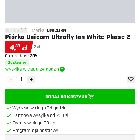
0.0
[
0
]
Marka
:
UNICORN
0 gwiazdki oceny
Piórka Unicorn Ultrafly Ian White Phase 2
4
,
90
zł
7 zł
Oszczędzasz
30%
!
Dostępny
Wysyłka w ciągu 24 godzin
-
+
Zmniejsz ilość
Zwiększ ilość
dodaj 
DODAJ DO KOSZYKA
Wysyłka w ciągu 24 godzin
Darmowa wysyłka od 250 zł
Zwroty w ciągu 30 dni
Program lojalnościowy