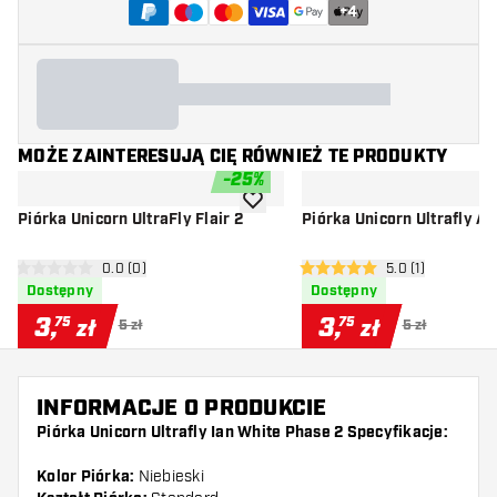
+
4
MOŻE ZAINTERESUJĄ CIĘ RÓWNIEŻ TE PRODUKTY
-
25
%
dodaj do listy życzeń
Piórka Unicorn UltraFly Flair 2
Piórka Unicorn Ultrafly A
otwórz panel recenzji
0.0 (0)
otwórz panel rec
5.0 (1)
0 gwiazdki oceny
5 gwiazdki oceny
Dostępny
Dostępny
3
,
3
,
75
75
zł
zł
5 zł
5 zł
INFORMACJE O PRODUKCIE
Piórka Unicorn Ultrafly Ian White Phase 2 Specyfikacje:
Kolor Piórka:
Niebieski