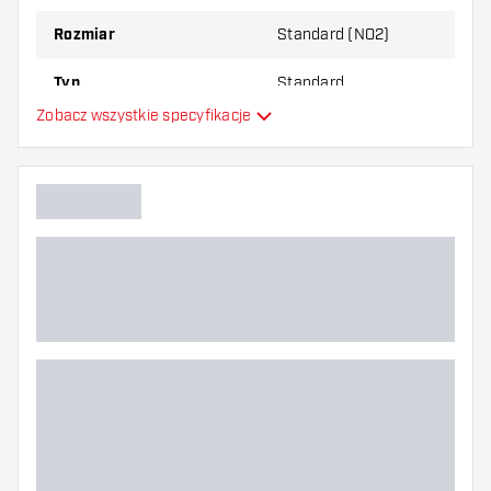
Rozmiar
Standard (NO2)
Typ
Standard
Zobacz wszystkie specyfikacje
Elastyczność
Główny kolor