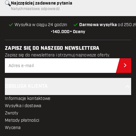
Najczęściej zadawane pytania
Natychmiastowa odpowiedź
Wysyłka w ciągu 24 godzin
Darmowa wysyłka
od 250 zł
•
140.000+ Oceny
ZAPISZ SIĘ DO NASZEGO NEWSLETTERA
Zapisz się do newslettera i otrzymuj najnowsze oferty.
Zap
OBSŁUGA KLIENTA
Informacje kontaktowe
Wysyłka i dostawa
Zwroty
Metody płatności
Wycena