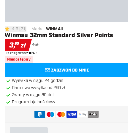
4.6
[
21
]
Marka
:
WINMAU
4.6 gwiazdki oceny
Winmau 32mm Standard Silver Points
3
,
60
zł
4 zł
Oszczędzasz
10%
!
Niedostępny
ZADZWOŃ DO MNIE
Wysyłka w ciągu 24 godzin
Darmowa wysyłka od 250 zł
Zwroty w ciągu 30 dni
Program lojalnościowy
+
4