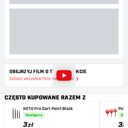
OBEJRZYJ FILM O TYM PRODUKCIE
Zobacz wszystkie filmy na YouTube
CZĘSTO KUPOWANE RAZEM Z
KOTO Pro Dart Point Black
Piór
Dostępny
Dos
3
32
zł