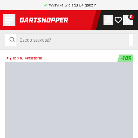
Wysyłka w ciągu 24 godzin
Menu
0
Konto
Moja lista 
Kos
powrót do strony głównej
szukaj
szukaj
-
10
%
Top 10 Akcesoria