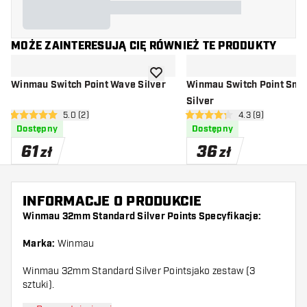
MOŻE ZAINTERESUJĄ CIĘ RÓWNIEŻ TE PRODUKTY
dodaj do listy życzeń
Winmau Switch Point Wave Silver
Winmau Switch Point Smo
Silver
otwórz panel recenzji
5.0 (2)
otwórz panel rec
4.3 (9)
5 gwiazdki oceny
4.3 gwiazdki oceny
Dostępny
Dostępny
61
36
zł
zł
INFORMACJE O PRODUKCIE
Winmau 32mm Standard Silver Points Specyfikacje:
Marka:
Winmau
Winmau 32mm Standard Silver Pointsjako zestaw (3
sztuki).