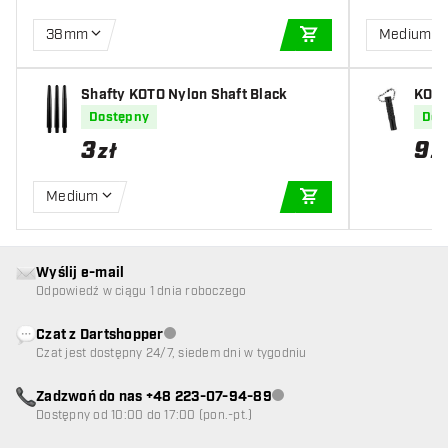
38mm
Medium
DODAJ DO KOSZYK
Shafty KOTO Nylon Shaft Black
KOTO
zarn
Dostępny
Dos
3
9
zł
z
Medium
DODAJ DO KOSZYK
Wyślij e-mail
Odpowiedź w ciągu 1 dnia roboczego
Czat z Dartshopper
Obsługa klienta niedostępna
Czat jest dostępny 24/7, siedem dni w tygodniu
Zadzwoń do nas +48 223-07-94-89
Obsługa klienta niedostępna
Dostępny od 10:00 do 17:00 (pon.-pt.)