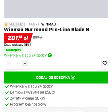
4.8
[
461
]
Marka
:
WINMAU
4.8 gwiazdki oceny
Winmau Surround Pro-Line Blade 6
201
,
45
zł
237 zł
Oszczędzasz
15%
!
Dostępny
Wysyłka w ciągu 24 godzin
-
+
Zmniejsz ilość
Zwiększ ilość
dodaj 
DODAJ DO KOSZYKA
Wysyłka w ciągu 24 godzin
Darmowa wysyłka od 250 zł
Zwroty w ciągu 30 dni
Program lojalnościowy