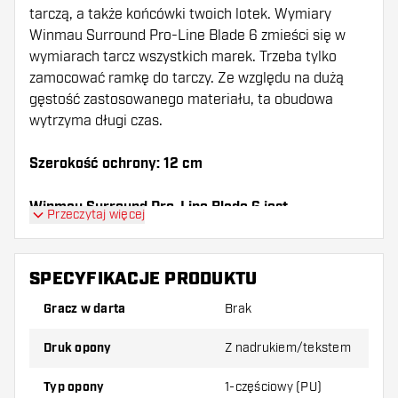
tarczą, a także końcówki twoich lotek. Wymiary
Winmau Surround Pro-Line Blade 6 zmieści się w
wymiarach tarcz wszystkich marek. Trzeba tylko
zamocować ramkę do tarczy. Ze względu na dużą
gęstość zastosowanego materiału, ta obudowa
wytrzyma długi czas.
Szerokość ochrony: 12 cm
Winmau Surround Pro-Line Blade 6 jest
Przeczytaj więcej
sprzedawane bez tarczy.
SPECYFIKACJE PRODUKTU
Gracz w darta
Brak
Druk opony
Z nadrukiem/tekstem
Typ opony
1-częściowy (PU)