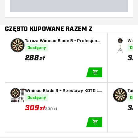
CZĘSTO KUPOWANE RAZEM Z
Tarcza Winmau Blade 6 - Profesjonal
Winm
ne
Dostępny
Dos
288
33
zł
DODAJ DO KOSZYK
Winmau Blade 6 + 2 zestawy KOTO Lo
Tarc
tki Steel + 90 sztuk
rofe
Dostępny
Dos
309
38
zł
330 zł
DODAJ DO KOSZYK