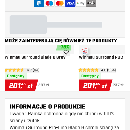
+
4
MOŻE ZAINTERESUJĄ CIĘ RÓWNIEŻ TE PRODUKTY
-
15
%
dodaj do listy życzeń
Winmau Surround Blade 6 Grey
Winmau Surround PDC
otwórz panel recenzji
4.7 (94)
otwórz panel re
4.8 (354)
4.7 gwiazdki oceny
4.8 gwiazdki oceny
Dostępny
Dostępny
201
,
201
,
45
45
zł
zł
237 zł
237 zł
INFORMACJE O PRODUKCIE
Uwaga ! Ramka ochronna nigdy nie chroni w 100%
ściany i rzutek.
Winmau Surround Pro-Line Blade 6 chroni ścianę za