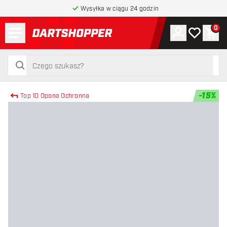
Wysyłka w ciągu 24 godzin
Menu
0
Konto
Moja lista 
Kos
powrót do strony głównej
szukaj
szukaj
-
15
%
Top 10 Opona Ochronna