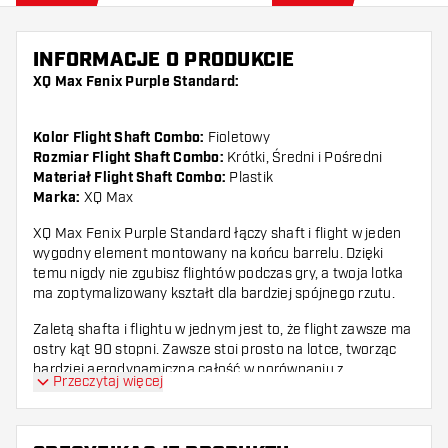
INFORMACJE O PRODUKCIE
XQ Max Fenix Purple Standard:
Kolor Flight Shaft Combo:
Fioletowy
Rozmiar Flight Shaft Combo:
Krótki, Średni i Pośredni
Materiał Flight Shaft Combo:
Plastik
Marka:
XQ Max
XQ Max Fenix Purple Standard
łączy shaft i flight w jeden
wygodny element montowany na końcu barrelu. Dzięki
temu nigdy nie zgubisz flightów podczas gry, a twoja lotka
ma zoptymalizowany kształt dla bardziej spójnego rzutu.
Zaletą shafta i flightu w jednym jest to, że flight zawsze ma
ostry kąt 90 stopni. Zawsze stoi prosto na lotce, tworząc
bardziej aerodynamiczną całość w porównaniu z
Przeczytaj więcej
normalnym barelem z osobnym flightem.
Dzięki gwintowi XQ Max Fenix Purple Standard można
łatwo wkręcić jak shaft w barrel lotki. XQ Max Fenix Purple