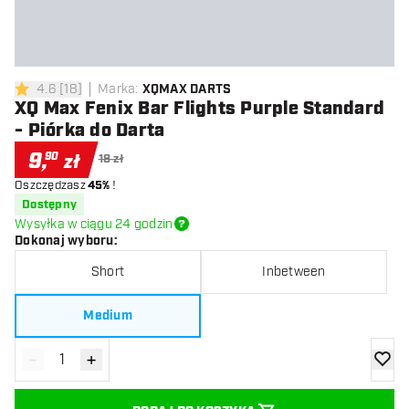
4.6
[
18
]
Marka
:
XQMAX DARTS
4.6 gwiazdki oceny
XQ Max Fenix Bar Flights Purple Standard
- Piórka do Darta
9
,
90
zł
18 zł
Oszczędzasz
45%
!
Dostępny
Wysyłka w ciągu 24 godzin
Dokonaj wyboru
:
Short
Inbetween
Medium
-
+
Zmniejsz ilość
Zwiększ ilość
dodaj 