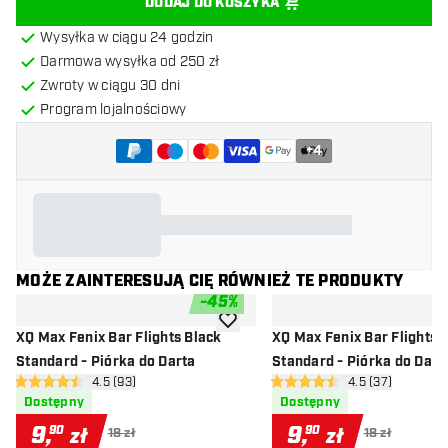
DODAJ DO KOSZYKA
Wysyłka w ciągu 24 godzin
Darmowa wysyłka od 250 zł
Zwroty w ciągu 30 dni
Program lojalnościowy
+
4
MOŻE ZAINTERESUJĄ CIĘ RÓWNIEŻ TE PRODUKTY
-
45
%
dodaj do listy życzeń
XQ Max Fenix Bar Flights Black
XQ Max Fenix Bar Flights 
Standard - Piórka do Darta
Standard - Piórka do Dart
otwórz panel recenzji
4.5 (93)
otwórz panel rec
4.5 (37)
4.5 gwiazdki oceny
4.5 gwiazdki oceny
Dostępny
Dostępny
9
,
9
,
90
90
zł
zł
18 zł
18 zł