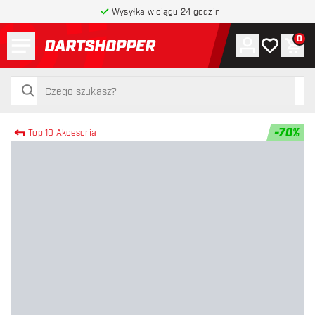
Wysyłka w ciągu 24 godzin
Menu
0
Konto
Moja lista 
Kos
powrót do strony głównej
szukaj
szukaj
-
70
%
Top 10 Akcesoria