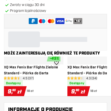
Zwroty w ciągu 30 dni
Program lojalnościowy
+
4
MOŻE ZAINTERESUJĄ CIĘ RÓWNIEŻ TE PRODUKTY
-
45
%
dodaj do listy życzeń
XQ Max Fenix Bar Flights Zielone
XQ Max Fenix Bar Flights
Standard - Piórka do Darta
Standard - Piórka do Dart
otwórz panel recenzji
4.5 (37)
otwórz panel rec
4.3 (34)
4.5 gwiazdki oceny
4.3 gwiazdki oceny
Dostępny
Dostępny
9
,
9
,
90
90
zł
zł
18 zł
18 zł
INFORMACJE O PRODUKCIE