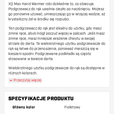
XQ Max Hand Warmer robi dokładnie to, co obiecuje.
Podgrzewacz do rąk uwalnia ciepło po naciśnięciu. Możesz
go ponownie używać, umieszczając go w wrzącej wodzie, aż
krystaliczny żel w środku się rozpuści.
Ten podgrzewacz do rąk jest idealny do użytku, gdy masz
zimne ręce, abyś mógł poczuć więcej w palcach. Jeśli masz
zimne ręce, masz mniejsze wrażenie chwytu w swojej
strzale do darta. Te wielokrotnego użytku podgrzewacze do
rąk są łatwe do przenoszenia, ponieważ mieszczą się w
kieszeni spodni. Podgrzewane podkładki są często
stosowane w świecie darta.
Wielokrotnego użytku podgrzewacze do rąk są dostępne w
różnych kolorach.
Przeczytaj więcej
Zawartość: 1 sztuka
SPECYFIKACJE PRODUKTU
Główny kolor
Fioletowy