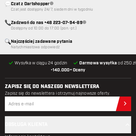
Czat z Dartshopper
Obsługa klienta niedostępna
Czat jest dostępny 24/7, siedem dni w tygodniu
Zadzwoń do nas +48 223-07-94-89
Obsługa klienta niedostępna
Dostępny od 10:00 do 17:00 (pon.-pt.)
Najczęściej zadawane pytania
Natychmiastowa odpowiedź
Wysyłka w ciągu 24 godzin
Darmowa wysyłka
od 250 zł
•
140.000+ Oceny
ZAPISZ SIĘ DO NASZEGO NEWSLETTERA
Zapisz się do newslettera i otrzymuj najnowsze oferty.
Zap
OBSŁUGA KLIENTA