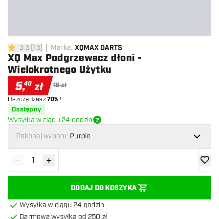
3.5
[
15
]
Marka
:
XQMAX DARTS
3.5 gwiazdki oceny
XQ Max Podgrzewacz dłoni -
Wielokrotnego Użytku
5
,
40
zł
18 zł
Oszczędzasz
70%
!
Dostępny
Wysyłka w ciągu 24 godzin
Dokonaj wyboru:
Purple
-
+
Zmniejsz ilość
Zwiększ ilość
dodaj 
DODAJ DO KOSZYKA
Wysyłka w ciągu 24 godzin
Darmowa wysyłka od 250 zł