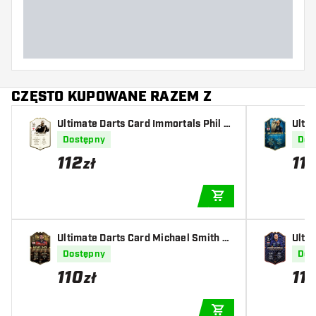
Długość lotki (MM)
CZĘSTO KUPOWANE RAZEM Z
Ultimate Darts Card Immortals Phil T
Ulti
aylor
Worl
Dostępny
Dos
112
11
zł
DODAJ DO KOSZYK
Ultimate Darts Card Michael Smith W
Ulti
orld Champion
rnev
Dostępny
Dos
110
11
zł