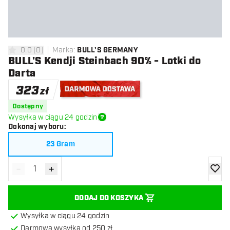
0.0
[
0
]
Marka
:
BULL'S GERMANY
0 gwiazdki oceny
BULL'S Kendji Steinbach 90% - Lotki do
Darta
323
zł
Darmowa dostawa
Dostępny
Wysyłka w ciągu 24 godzin
Dokonaj wyboru
:
23 Gram
-
+
Zmniejsz ilość
Zwiększ ilość
dodaj 
DODAJ DO KOSZYKA
Wysyłka w ciągu 24 godzin
Darmowa wysyłka od 250 zł