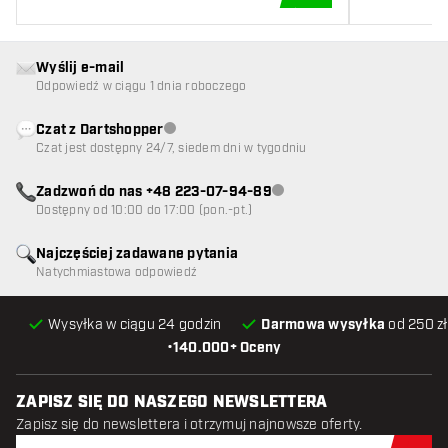
DODAJ DO KOSZYK
Wyślij e-mail
Odpowiedź w ciągu 1 dnia roboczego
Czat z Dartshopper
Obsługa klienta niedostępna
Czat jest dostępny 24/7, siedem dni w tygodniu
Zadzwoń do nas +48 223-07-94-89
Obsługa klienta niedostępna
Dostępny od 10:00 do 17:00 (pon.-pt.)
Najczęściej zadawane pytania
Natychmiastowa odpowiedź
Wysyłka w ciągu 24 godzin
Darmowa wysyłka
od 250 zł
•
140.000+ Oceny
ZAPISZ SIĘ DO NASZEGO NEWSLETTERA
Zapisz się do newslettera i otrzymuj najnowsze oferty.