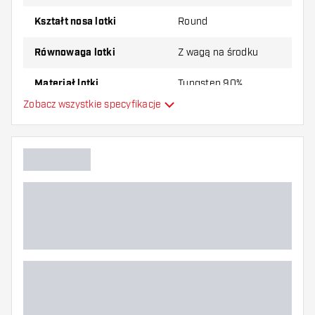
Kształt nosa lotki
Round
Równowaga lotki
Z wagą na środku
Materiał lotki
Tungsten 90%
Zobacz wszystkie specyfikacje
Typ Dartowy chwyt na nos
Gracz w darta
Kolor lotki
Strefa uchwytu lotki
Kształt lotki
Waga lotki
Szerokość lotki (MM)