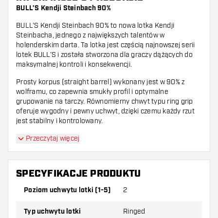
BULL’S Kendji Steinbach 90%
BULL’S Kendji Steinbach 90% to nowa lotka Kendji
Steinbacha, jednego z największych talentów w
holenderskim darta. Ta lotka jest częścią najnowszej serii
lotek BULL’S i została stworzona dla graczy dążących do
maksymalnej kontroli i konsekwencji.
Prosty korpus (straight barrel) wykonany jest w 90% z
wolframu, co zapewnia smukły profil i optymalne
grupowanie na tarczy. Równomierny chwyt typu ring grip
oferuje wygodny i pewny uchwyt, dzięki czemu każdy rzut
jest stabilny i kontrolowany.
Przeczytaj więcej
SPECYFIKACJE PRODUKTU
Poziom uchwytu lotki (1-5)
2
Typ uchwytu lotki
Ringed